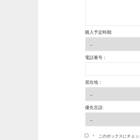
購入予定時期:
電話番号：
居住地：
優先言語:
*
このボックスにチェッ