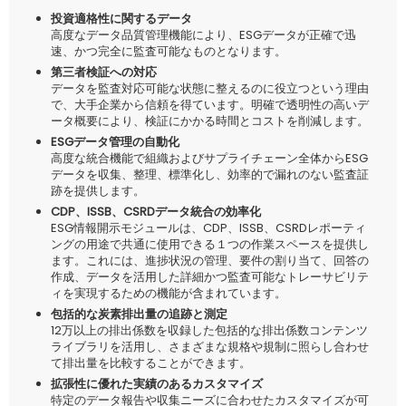
投資適格性に関するデータ
高度なデータ品質管理機能により、ESGデータが正確で迅
速、かつ完全に監査可能なものとなります。
第三者検証への対応
データを監査対応可能な状態に整えるのに役立つという理由
で、大手企業から信頼を得ています。明確で透明性の高いデ
ータ概要により、検証にかかる時間とコストを削減します。
ESGデータ管理の自動化
高度な統合機能で組織およびサプライチェーン全体からESG
データを収集、整理、標準化し、効率的で漏れのない監査証
跡を提供します。
CDP、ISSB、CSRDデータ統合の効率化
ESG情報開示モジュールは、CDP、ISSB、CSRDレポーティ
ングの用途で共通に使用できる１つの作業スペースを提供し
ます。これには、進捗状況の管理、要件の割り当て、回答の
作成、データを活用した詳細かつ監査可能なトレーサビリテ
ィを実現するための機能が含まれています。
包括的な炭素排出量の追跡と測定
12万以上の排出係数を収録した包括的な排出係数コンテンツ
ライブラリを活用し、さまざまな規格や規制に照らし合わせ
て排出量を比較することができます。
拡張性に優れた実績のあるカスタマイズ
特定のデータ報告や収集ニーズに合わせたカスタマイズが可