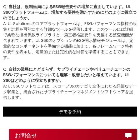
Q:
当社は、規制当局によるESG報告要件の増加に直面しています。UL
360プラットフォームは、増加する要件を満たすためにどのように役立つ
のでしょうか。
A: UL Solutionsのコアプラットフォームは、ESGパフォーマンス指標の収
集と計算を可能にする詳細なツールを提供します。このツールには詳細
で柔軟な排出係数ライブラリと、第三者検証要件を支援する監査機能が
含まれています。UL 360のオプションのESG開示情報モジュールは、定
量的なコンポーネントを準備する機能に加えて、各フレームワーク特有
の要件を表示し、定量的または定性的な回答を準備することもできま
す。
Q:
自社の業務にとどまらず、サプライチェーンやバリューチェーンの
ESGパフォーマンスについても理解・改善したいと考えています。UL
360はどのように役立ちますか。
A: UL 360ソフトウェアは、スコープ3のカテゴリ全体にわたる詳細なデー
タ収集と、統合されたサプライチェーンマネジメントソフトウェアを提
供します。
デモを予約
お問合せ