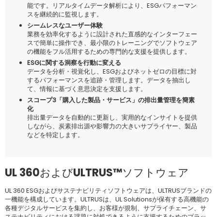
能です。リアルタイムデータ解析により、ESGパフォーマン
スを継続的に監視します。
シームレスなユーザー体験
業務を効率化するように設計された直感的なインターフェー
スで簡単に操作でき、最小限のトレーニングでソフトウェア
の機能をフル活用するための専門的な支援を提供します。
ESGに関する洞察を行動に変える
データを分析・視覚化し、ESGおよびネットゼロの目標に対
するパフォーマンスを追跡・管理します。データを抽出し
て、情報に基づく意思決定を支援します。
スコープ3「購入した製品・サービス」の排出量管理を簡素
化
排出量データを自動的に更新し、実用的なインサイトを提供
しながら、炭素排出源や影響力の大きいサプライヤー、製品
などを特定します。
UL 360およびULTRUS™ソフトウェア
UL 360 ESGおよびサステナビリティソフトウェアは、ULTRUSブランドの
一機能を構成しています。ULTRUSは、UL Solutionsが保有する高機能の
各種デジタルサービスを集約し、お客様が規制、サプライチェーン、サ
ステナビリティにおける課題に対処できるように支援するためのプラッ