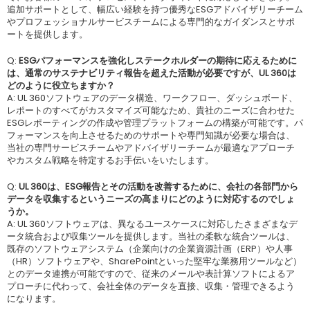
追加サポートとして、幅広い経験を持つ優秀なESGアドバイザリーチーム
やプロフェッショナルサービスチームによる専門的なガイダンスとサポ
ートを提供します。
Q:
ESGパフォーマンスを強化しステークホルダーの期待に応えるために
は、通常のサステナビリティ報告を超えた活動が必要ですが、UL 360は
どのように役立ちますか？
A: UL 360ソフトウェアのデータ構造、ワークフロー、ダッシュボード、
レポートのすべてがカスタマイズ可能なため、貴社のニーズに合わせた
ESGレポーティングの作成や管理プラットフォームの構築が可能です。パ
フォーマンスを向上させるためのサポートや専門知識が必要な場合は、
当社の専門サービスチームやアドバイザリーチームが最適なアプローチ
やカスタム戦略を特定するお手伝いをいたします。
Q:
UL 360は、ESG報告とその活動を改善するために、会社の各部門から
データを収集するというニーズの高まりにどのように対応するのでしょ
うか。
A: UL 360ソフトウェアは、異なるユースケースに対応したさまざまなデ
ータ統合および収集ツールを提供します。当社の柔軟な統合ツールは、
既存のソフトウェアシステム（企業向けの企業資源計画（ERP）や人事
（HR）ソフトウェアや、SharePointといった堅牢な業務用ツールなど）
とのデータ連携が可能ですので、従来のメールや表計算ソフトによるア
プローチに代わって、会社全体のデータを直接、収集・管理できるよう
になります。