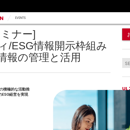
AN
EVENTS
ミナー]
ィ/ESG情報開示枠組み
情報の管理と活用
UL
 の積極的な活動推
ESG経営を実現
。