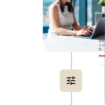
E
ィ
柔軟
よび
告、
mo