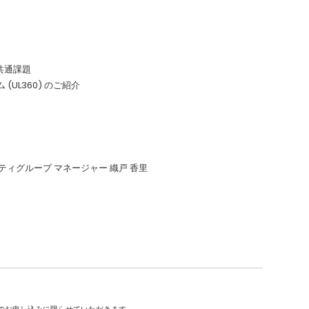
共通課題
(UL360) のご紹介
ィグループ マネージャー 織戸 香里