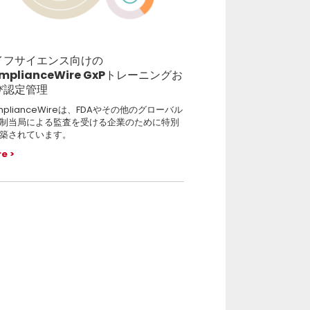
イフサイエンス向けの
mplianceWire GxPトレーニングお
び認定管理
mplianceWireは、FDAやその他のグローバル
制当局による監査を受ける企業のために特別
築されています。
re