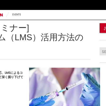
AN
EVENTS
ミナー]
ム（LMS）活用方法の
、LMSによるコ
て深く掘り下げて