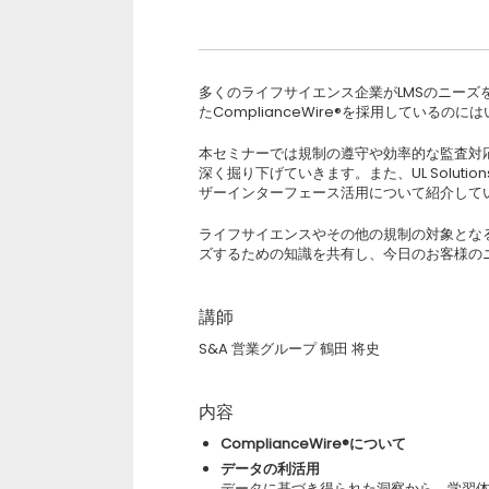
多くのライフサイエンス企業がLMSのニー
たComplianceWire®を採用しているの
本セミナーでは規制の遵守や効率的な監査対
深く掘り下げていきます。また、UL Solut
ザーインターフェース活用について紹介して
ライフサイエンスやその他の規制の対象とな
ズするための知識を共有し、今日のお客様の
講師
S&A 営業グループ 鶴田 将史
内容
ComplianceWire®について
データの利活用
データに基づき得られた洞察から、学習体