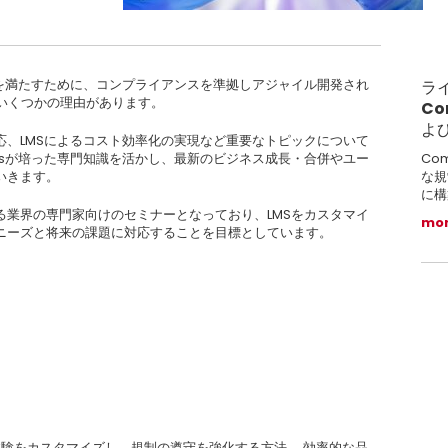
ズを満たすために、コンプライアンスを準拠しアジャイル開発され
ラ
にはいくつかの理由があります。
Co
よ
応、LMSによるコスト効率化の実現など重要なトピックについて
Co
ionsが培った専門知識を活かし、最新のビジネス成長・合併やユー
な規
いきます。
に構
る業界の専門家向けのセミナーとなっており、LMSをカスタマイ
mo
ニーズと将来の課題に対応することを目標としています。
験をカスタマイズし、規制の遵守を強化する方法。 効率的な品