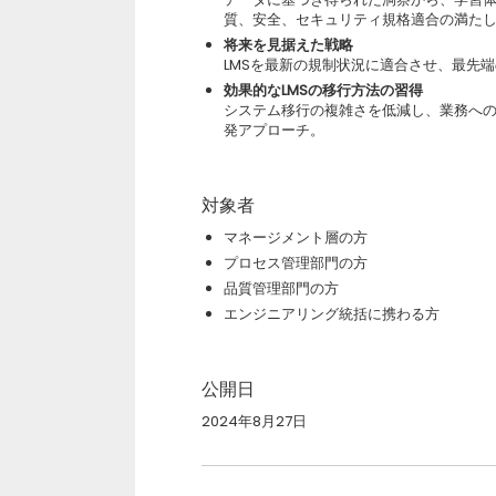
質、安全、セキュリティ規格適合の満た
将来を見据えた戦略
LMSを最新の規制状況に適合させ、最先
効果的なLMSの移行方法の習得
システム移行の複雑さを低減し、業務へ
発アプローチ。
対象者
マネージメント層の方
プロセス管理部門の方
品質管理部門の方
エンジニアリング統括に携わる方
公開日
2024年8月27日