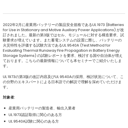
2022年2月に産業用バッテリーの製品安全規格であるUL 1973 (Batteries
for Use in Stationary and Motive Auxiliary Power Applications) が改
訂されました。最新の第3版ではセル、モジュールに対する構造要求、試
験要求が増えています。また蓄電システムの設置に際し、バッテリーの
火災特性を評価する試験方法であるUL 9540A (Test Method for
Evaluating Thermal Runaway Fire Propagation in Battery Energy
Storage Systems) の試験レポートを要求、検討する国や自治体が増え
ております。こちらの最新情報についても本セミナーでご紹介いたしま
す。
UL 1973の第3版の改訂内容及びUL 9540Aの採用、検討状況について、こ
の分野のエキスパートによる日本語での解説で理解を深めていただけま
す。
対象者:
産業用バッテリーの製造者、輸出入業者
UL 1973認証取得に関心のある方
UL 9540A試験に関心のある方