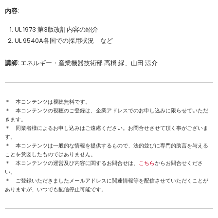
内容:
UL 1973 第3版改訂内容の紹介
UL 9540A各国での採用状況 など
講師:
エネルギー・産業機器技術部 高橋 縁、山田 涼介
＊ 本コンテンツは視聴無料です。
＊ 本コンテンツの視聴のご登録は、企業アドレスでのお申し込みに限らせていただ
きます。
＊ 同業者様によるお申し込みはご遠慮ください。お問合せさせて頂く事がございま
す。
＊ 本コンテンツは一般的な情報を提供するもので、法的並びに専門的助言を与える
ことを意図したものではありません。
＊ 本コンテンツの運営及び内容に関するお問合せは、
こちら
からお問合せくださ
い。
＊ ご登録いただきましたメールアドレスに関連情報等を配信させていただくことが
ありますが、いつでも配信停止可能です。