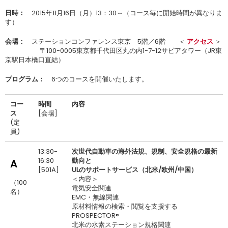
日時：
2015年11月16日（月）13：30～（コース毎に開始時間が異なりま
す）
会場：
ステーションコンファレンス東京 5階／6階 ＜
アクセス
＞
.
〒100-0005東京都千代田区丸の内1-7-12サピアタワー（JR東
京駅日本橋口直結）
プログラム：
6つのコースを開催いたします。
コー
時間
内容
ス
[会場]
(定
員)
13:30-
次世代自動車の海外法規、規制、安全規格の最新
16:30
動向と
A
[501A]
ULのサポートサービス（北米/欧州/中国）
＜内容＞
（100
電気安全関連
名）
EMC・無線関連
原材料情報の検索・閲覧を支援する
PROSPECTOR®
北米の水素ステーション規格関連