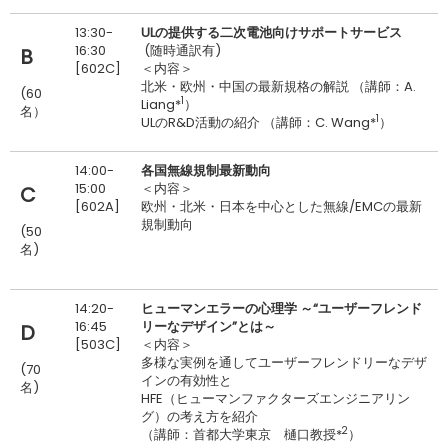
13:30-
ULの提供する二次電池向けサポートサービス
16:30
(随時通訳有)
B
[602C]
＜内容＞
北米・欧州・中国の最新規格の解説 （講師：A.
(60
1
Liang*
）
名）
1
ULのR&D活動の紹介 （講師：C. Wang*
）
14:00-
各国無線規制最新動向
15:00
＜内容＞
C
[602A]
欧州・北米・日本を中心とした無線/EMCの最新
規制動向
(50
名)
14:20-
ヒューマンエラーの心理学 ～“ユーザーフレンド
16:45
リーなデザイン”とは～
D
[503C]
＜内容＞
多様な実例を通してユーザーフレンドリーなデザ
(70
インの有効性と
名)
HFE（ヒューマンファクターズエンジニアリン
グ）の考え方を紹介
2
（講師：首都大学東京 樋口教授*
）