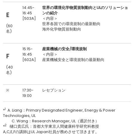
14:45-
世界の環境化学物質規制動向とULのソリューショ
16:45
ンの紹介
E
[503A]
＜内容＞
世界各国での環境規制の最新動向
(60
海外化学物質規制動向
名)
15:15-
産業機械の安全/環境規制
16:45
＜内容＞
F
[602A]
産業機械安全と環境規制の最新動向
(40
名)
※
17:30-
レセプション
19:00
1
*
A. Liang：Primary Designated Engineer, Energy & Power
Technologies, UL
.
C. Wang：Research Manager, UL（通訳付き）
2
*
樋口貴広氏：首都大学東京人間健康科学研究科教授
A,C,E,Fの講師はUL Japan社員が務めさせて頂きます。