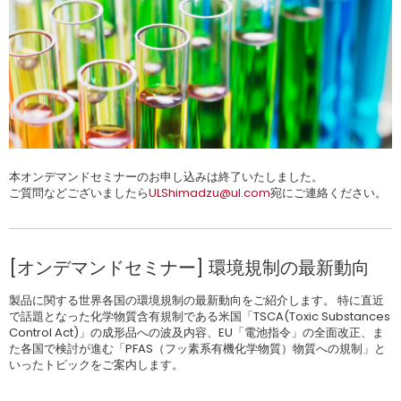
本オンデマンドセミナーのお申し込みは終了いたしました。
ご質問などございましたら
ULShimadzu@ul.com
宛にご連絡ください。
[オンデマンドセミナー] 環境規制の最新動向
製品に関する世界各国の環境規制の最新動向をご紹介します。 特に直近
で話題となった化学物質含有規制である米国「TSCA(Toxic Substances
Control Act)」の成形品への波及内容、EU「電池指令」の全面改正、ま
た各国で検討が進む「PFAS（フッ素系有機化学物質）物質への規制」と
いったトピックをご案内します。