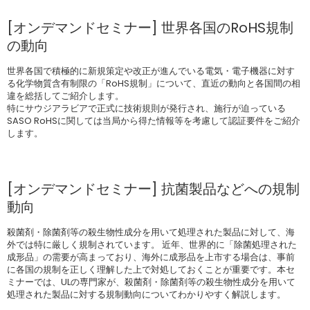
[オンデマンドセミナー] 世界各国のRoHS規制
の動向
世界各国で積極的に新規策定や改正が進んでいる電気・電子機器に対す
る化学物質含有制限の「RoHS規制」について、直近の動向と各国間の相
違を総括してご紹介します。
特にサウジアラビアで正式に技術規則が発行され、施行が迫っている
SASO RoHSに関しては当局から得た情報等を考慮して認証要件をご紹介
します。
[オンデマンドセミナー] 抗菌製品などへの規制
動向
殺菌剤・除菌剤等の殺生物性成分を用いて処理された製品に対して、海
外では特に厳しく規制されています。 近年、世界的に「除菌処理された
成形品」の需要が高まっており、海外に成形品を上市する場合は、事前
に各国の規制を正しく理解した上で対処しておくことが重要です。本セ
ミナーでは、ULの専門家が、殺菌剤・除菌剤等の殺生物性成分を用いて
処理された製品に対する規制動向についてわかりやすく解説します。