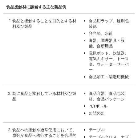
食品接触材に該当する主な製品例
食品と接触することを目的とする材
食品用ラップ、錠剤包
料及び製品
装紙
弁当箱、水筒
食器、調理器具・設
備、台所用品
電気ポット、炊飯器、
電気ミキサー、トース
タ、ウォーターサーバ
ー
食品加工・製造用機械
既に食品と接触している材料及び製
食品容器、食品包装
品
材、食品パッケージ
PETボトル
缶詰の缶
食品への接触や通常使用において、
テーブル
成分が食品へ移行することを合理的
テーブルクロス、ナプ