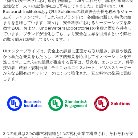
「弊社の安全科学における専門知識は、128年にわたり、職場や家庭の安
全性など、人々の生活の向上に寄与してきました」と話すのは、UL
Research InstitutesおよびUL Solutionsの取締役会会長を務めるジェー
ムズ・シャノンです。「これらのブランドは、各組織の新しい時代の始
まりを意味しています。我々は、安全科学におけるリーダーシップを象
徴するUL、および、Underwriters Laboratoriesの名称と歴史を共有し
ています。ブランドが進化しても、より安全な世界を目指すという弊社
の取り組みは継続してまいります。」
ULエンタープライズは、安全上の課題に正面から取り組み、課題や仮説
から新たな発見をもたらし、科学的知見を応用してイノベーションを推
進します。これらの3組織が推進する変革は、研究者、エンジニア、科学
技術者、政府・規制当局、テクニカルエクスパート、ビジネスリーダー
からなる固有のネットワークによって強化され、安全科学の発展に貢献
します。
3つの組織は2つの非営利組織と1つの営利企業で構成され、それぞれが安