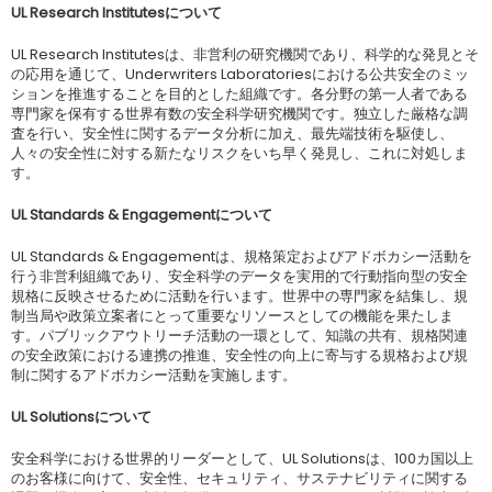
UL Research Institutesについて
UL Research Institutesは、非営利の研究機関であり、科学的な発見とそ
の応用を通じて、Underwriters Laboratoriesにおける公共安全のミッ
ションを推進することを目的とした組織です。各分野の第一人者である
専門家を保有する世界有数の安全科学研究機関です。独立した厳格な調
査を行い、安全性に関するデータ分析に加え、最先端技術を駆使し、
人々の安全性に対する新たなリスクをいち早く発見し、これに対処しま
す。
UL Standards & Engagementについて
UL Standards & Engagementは、規格策定およびアドボカシー活動を
行う非営利組織であり、安全科学のデータを実用的で行動指向型の安全
規格に反映させるために活動を行います。世界中の専門家を結集し、規
制当局や政策立案者にとって重要なリソースとしての機能を果たしま
す。パブリックアウトリーチ活動の一環として、知識の共有、規格関連
の安全政策における連携の推進、安全性の向上に寄与する規格および規
制に関するアドボカシー活動を実施します。
UL Solutionsについて
安全科学における世界的リーダーとして、UL Solutionsは、100カ国以上
のお客様に向けて、安全性、セキュリティ、サステナビリティに関する