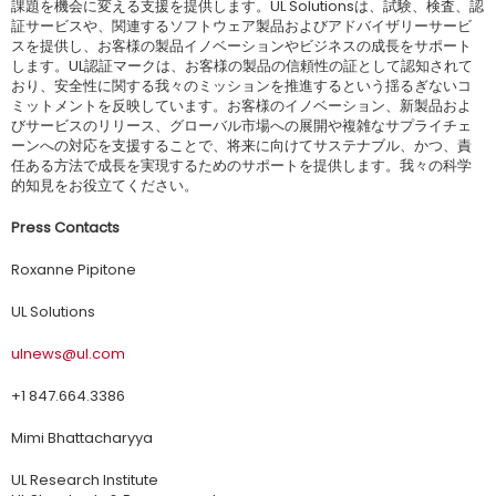
課題を機会に変える支援を提供します。UL Solutionsは、試験、検査、認
証サービスや、関連するソフトウェア製品およびアドバイザリーサービ
スを提供し、お客様の製品イノベーションやビジネスの成長をサポート
します。UL認証マークは、お客様の製品の信頼性の証として認知されて
おり、安全性に関する我々のミッションを推進するという揺るぎないコ
ミットメントを反映しています。お客様のイノベーション、新製品およ
びサービスのリリース、グローバル市場への展開や複雑なサプライチェ
ーンへの対応を支援することで、将来に向けてサステナブル、かつ、責
任ある方法で成長を実現するためのサポートを提供します。我々の科学
的知見をお役立てください。
Press Contacts
Roxanne Pipitone
UL Solutions
ulnews@ul.com
+1 847.664.3386
Mimi Bhattacharyya
UL Research Institute