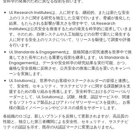
全科学の発展のために異なる役割を担います。
UL Research Institutesは、人に対する、継続的、または新たな安全
上のリスクに関する研究を独立した立場で行います。脅威が進化した
結果、もたらされる影響が重大さを増す中で、UL Research
Institutesは公共安全を推進するための発見を科学的に追求していきま
す。そのため、自律システムや人工知能などの分野で新たに発生する
人に対する安全上のリスクについて、リソースを駆使して調査や評価
を行います。
UL Standards & Engagementは、規格関連の官民連携を世界中で推
進してきた長年にわたる重要な役割を継承します。UL Standards &
Engagementは、データや安全科学の研究結果を実行可能、かつ、
厳格な安全規格に反映させ、公共安全の推進に重点を置いたキャンペ
ーンを実施します。
UL Solutionsは、世界中のお客様やステークホルダーの皆様と連携し
て、安全性、セキュリティ、サステナビリティに関する課題解決を支
援するための取り組みを推進します。安全科学におけるグローバルリ
ーダーとして、UL Solutionsは、試験、検査、認証サービスや、関連
するソフトウェア製品およびアドバイザリーサービスを提供し、お客
様の製品イノベーションやビジネスの成長をサポートします。
各組織のロゴは、新しいブランドを反映して更新されますが、高品質の
性能と、独立した第三者機関による安全性、セキュリティ、サステナビ
リティの認証を示す、既存のUL認証マークに変更はありません。