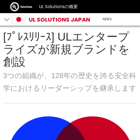
UL Solutionsの概要
UL SOLUTIONS JAPAN
NEWS
[ﾌﾟﾚｽﾘﾘｰｽ] ULエンタープ
ライズが新規ブランドを
創設
3つの組織が、128年の歴史を誇る安全科
学におけるリーダーシップを継承します