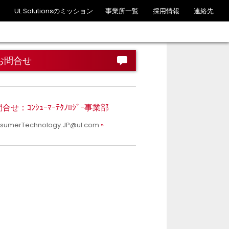
UL Solutionsのミッション
事業所一覧
採用情報
連絡先
お問合せ
合せ：ｺﾝｼｭｰﾏｰﾃｸﾉﾛｼﾞｰ事業部
sumerTechnology.JP@ul.com