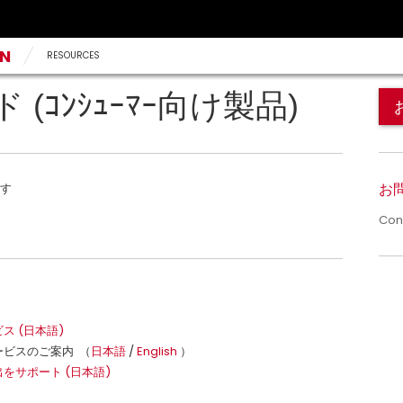
AN
RESOURCES
(ｺﾝｼｭｰﾏｰ向け製品)
お問
ます
Con
ス (日本語)
ービスのご案内 （
日本語
/
English
）
をサポート (日本語)