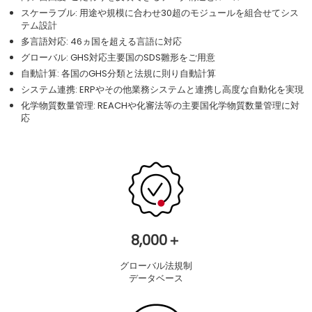
スケーラブル: 用途や規模に合わせ30超のモジュールを組合せてシス
テム設計
多言語対応: 46ヵ国を超える言語に対応
グローバル: GHS対応主要国のSDS雛形をご用意
自動計算: 各国のGHS分類と法規に則り自動計算
システム連携: ERPやその他業務システムと連携し高度な自動化を実現
化学物質数量管理: REACHや化審法等の主要国化学物質数量管理に対
応
8,000＋
グローバル法規制
データベース