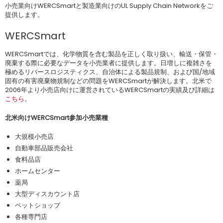
小売業向けWERCSmartと製造業向けのUL Supply Chain Networkをご
提供します。
WERCSmart
WERCSmartでは、化学物質を含む製品を正しく取り扱い、輸送・保管・
廃棄する際に必要なデータを小売業者に提供します。日増しに複雑さを
極めるリバースロジスティクス、自治体による製品規制、および国/地域
固有の有害廃棄物規制などの問題をWERCSmartが解決します。北米で
2006年より小売店向けに運営されているWERCSmartの実績及び詳細は
こちら
。
北米向けWERCSmart参加小売業種
大規模小売店
自動車部品販売会社
食料品店
ホームセンター
薬局
大型ディスカウント店
ペットショップ
各種専門店