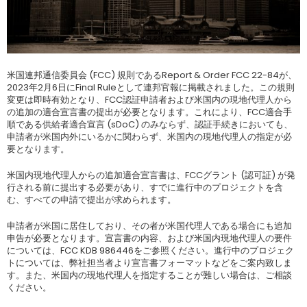
米国連邦通信委員会 (FCC) 規則であるReport & Order FCC 22-84が、
2023年2月6日にFinal Ruleとして連邦官報に掲載されました。この規則
変更は即時有効となり、FCC認証申請者および米国内の現地代理人から
の追加の適合宣言書の提出が必要となります。これにより、FCC適合手
順である供給者適合宣言 (sDoC) のみならず、認証手続きにおいても、
申請者が米国内外にいるかに関わらず、米国内の現地代理人の指定が必
要となります。
米国内現地代理人からの追加適合宣言書は、FCCグラント (認可証) が発
行される前に提出する必要があり、すでに進行中のプロジェクトを含
む、すべての申請で提出が求められます。
申請者が米国に居住しており、その者が米国代理人である場合にも追加
申告が必要となります。宣言書の内容、および米国内現地代理人の要件
については、FCC KDB 986446をご参照ください。進行中のプロジェク
トについては、弊社担当者より宣言書フォーマットなどをご案内致しま
す。また、米国内の現地代理人を指定することが難しい場合は、ご相談
ください。