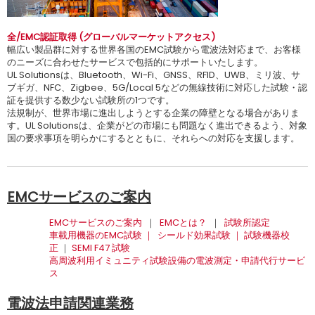
全/EMC認証取得 (グローバルマーケットアクセス)
幅広い製品群に対する世界各国のEMC試験から電波法対応まで、お客様
のニーズに合わせたサービスで包括的にサポートいたします。
UL Solutionsは、Bluetooth、Wi-Fi、GNSS、RFID、UWB、ミリ波、サ
ブギガ、NFC、Zigbee、5G/Local 5などの無線技術に対応した試験・認
証を提供する数少ない試験所の1つです。
法規制が、世界市場に進出しようとする企業の障壁となる場合がありま
す。UL Solutionsは、企業がどの市場にも問題なく進出できるよう、対象
国の要求事項を明らかにするとともに、それらへの対応を支援します。
EMCサービスのご案内
EMCサービスのご案内
｜
EMCとは？
｜
試験所認定
車載用機器のEMC試験
｜
シールド効果試験
｜
試験機器校
正
｜
SEMI F47 試験
高周波利用イミュニティ試験設備の電波測定・申請代行サービ
ス
電波法申請関連業務