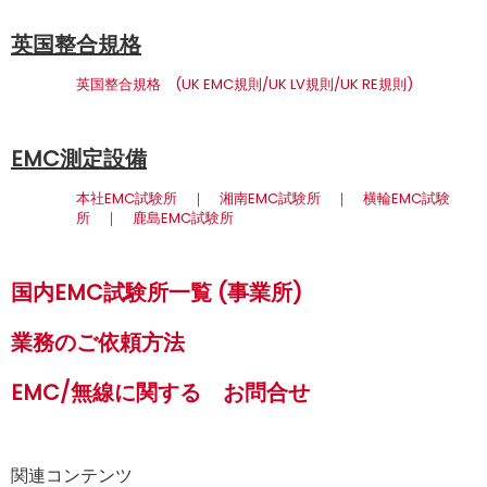
英国整合規格
英国整合規格 (
UK EMC
規則/
UK LV
規則/
UK RE
規則
)
EMC測定設備
本社EMC試験所
｜
湘南EMC試験所
｜
横輪EMC試験
所
｜
鹿島EMC試験所
国内EMC試験所一覧
(
事業所
)
業務のご依頼方法
EMC/無線に関する お問合せ
関連コンテンツ