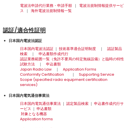
電波法申請代行業務・申請手順
｜
電波法規制情報提供サービ
ス
｜
海外電波法規制情報一覧
認証/適合性証明
日本国内電波法認証
日本国内電波法認証
｜
技術基準適合証明制度
｜
認証製品
検索
｜
申込書類作成代行
認証業務範囲一覧（免許不要局の特定無線設備）と臨時の特性
試験方法
｜
申込書類
Japan Radio Law
｜
Application Forms
Conformity Certification
｜
Supporting Service
Scope (specified radio equipment certification
services)
日本国内電気通信事業法
日本国内電気通信事業法
｜
認定製品検索
｜
申込書作成代行サ
ービス
｜
申込書類
対象となる機器
Application forms