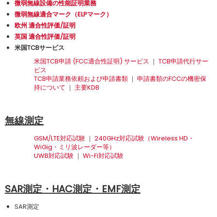
微弱無線設備の性能証明業務
微弱無線適合マーク（ELPマーク）
欧州 適合性評価/証明
英国 適合性評価/証明
米国TCBサービス
米国TCB申請 (FCC適合性証明) サービス
｜
TCB申請代行サー
ビス
TCB申請業務依頼および申請書類
｜
申請書類のFCCの機密保
持について
｜
主要KDB
無線測定
GSM/LTE対応試験
｜
240GHz対応試験（Wireless HD・
WiGig・ミリ波レーダー等）
UWB対応試験
｜
Wi-Fi対応試験
SAR測定・HAC測定・EMF測定
SAR測定