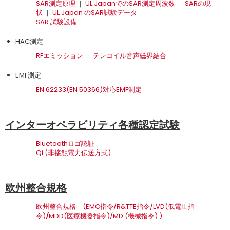
SAR測定原理
｜
UL JapanでのSAR測定周波数
｜
SARの現
状
｜
UL Japan のSAR試験データ
SAR 試験設備
HAC測定
RFエミッション
｜
テレコイル音声磁界結合
EMF測定
EN 62233(EN 50366)対応EMF測定
インターオペラビリティ各種認定試験
Bluetoothロゴ認証
Qi (非接触電力伝送方式)
欧州整合規格
欧州整合規格 (
EMC
指令/
R&TTE
指令/
LVD(
低電圧指
令
)
/
MDD(
医療機器指令
)/
MD (
機械指令
) )