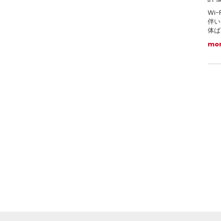
Wi
伴い
体ば
mo