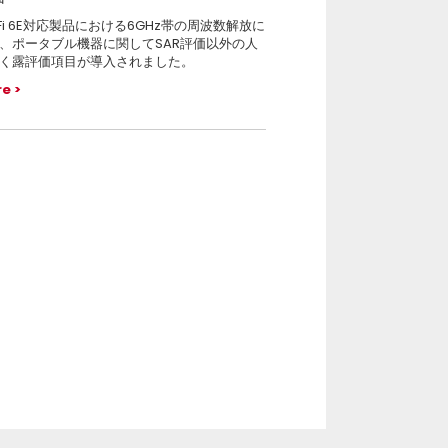
-Fi 6E対応製品における6GHz帯の周波数解放に
、ポータブル機器に関してSAR評価以外の人
く露評価項目が導入されました。
re