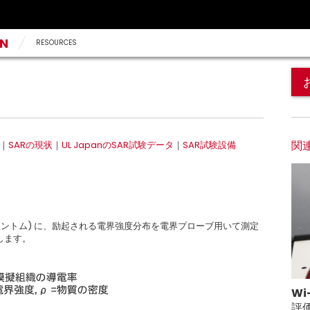
AN
RESOURCES
関
｜
SARの現状
｜
UL JapanのSAR試験データ
｜
SAR試験設備
たファントム) に、励起される電界強度分布を電界プローブ用いて測定
します。
Wi
評