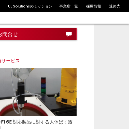
UL Solutionsのミッション
事業所一覧
採用情報
連絡先
お問合せ
連サービス
-Fi 6E 対応製品に対する人体ばく露
価