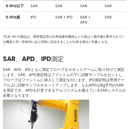
6 GHz以下
SAR
SAR
SAR
SAR
6 GHz超
IPD
SAR + IPD
SAR +
SAR
APD
*日本: Wi-Fi製品は、携帯電話等の広帯域通信機器など人体ばく露評価が要求されてい
る機器と同一筐体内にあり同時に送信することが出来る場合に対象となる。
SAR、APD、IPD測定
SAR、APD、IPDともに測定プローブをロボットアームに取り付けて測定
します。SAR、APD測定時はファントムの下に試験サンプルをセットし、
プローブはファントムに挿入して測定を行います。IPD測定時は専用テー
ブル上に試験サンプルをセットアップします。なおAPDは8g平均のSAR
を測定でき、APDを計算できるアルゴリズムを備えているSARシステムが
必要となります。