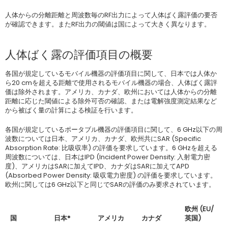
人体からの分離距離と周波数毎のRF出力によって人体ばく露評価の要否
が確認できます。またRF出力の閾値は国によって大きく異なります。
人体ばく露の評価項目の概要
各国が規定しているモバイル機器の評価項目に関して、日本では人体か
ら20 cmを超える距離で使用されるモバイル機器の場合、人体ばく露評
価は除外されます。アメリカ、カナダ、欧州においては人体からの分離
距離に応じた閾値による除外可否の確認、または電解強度測定結果など
から被ばく量の計算による検証を行います。
各国が規定しているポータブル機器の評価項目に関して、6 GHz以下の周
波数については日本、アメリカ、カナダ、欧州共にSAR (Specific
Absorption Rate: 比吸収率) の評価を要求しています。6 GHzを超える
周波数については、日本はIPD (Incident Power Density: 入射電力密
度)、アメリカはSARに加えてIPD、カナダはSARに加えてAPD
(Absorbed Power Density: 吸収電力密度) の評価を要求しています。
欧州に関しては6 GHz以下と同じでSARの評価のみ要求されています。
欧州 (EU/
国
日本*
アメリカ
カナダ
英国)