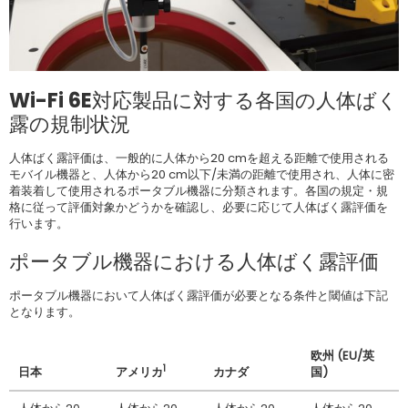
Wi-Fi 6E対応製品に対する各国の人体ばく
露の規制状況
人体ばく露評価は、一般的に人体から20 cmを超える距離で使用される
モバイル機器と、人体から20 cm以下/未満の距離で使用され、人体に密
着装着して使用されるポータブル機器に分類されます。各国の規定・規
格に従って評価対象かどうかを確認し、必要に応じて人体ばく露評価を
行います。
ポータブル機器における人体ばく露評価
ポータブル機器において人体ばく露評価が必要となる条件と閾値は下記
となります。
欧州 (EU/英
1
日本
アメリカ
カナダ
国)