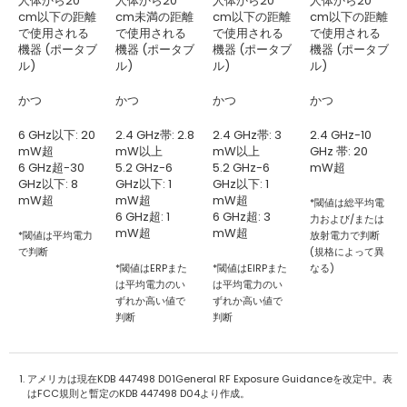
人体から20
人体から20
人体から20
人体から20
cm以下の距離
cm未満の距離
cm以下の距離
cm以下の距離
で使用される
で使用される
で使用される
で使用される
機器 (ポータブ
機器 (ポータブ
機器 (ポータブ
機器 (ポータブ
ル)
ル)
ル)
ル)
かつ
かつ
かつ
かつ
6 GHz以下: 20
2.4 GHz帯: 2.8
2.4 GHz帯: 3
2.4 GHz-10
mW超
mW以上
mW以上
GHz 帯: 20
6 GHz超-30
5.2 GHz-6
5.2 GHz-6
mW超
GHz以下: 8
GHz以下: 1
GHz以下: 1
mW超
mW超
mW超
*閾値は総平均電
6 GHz超: 1
6 GHz超: 3
力および/または
mW超
mW超
*閾値は平均電力
放射電力で判断
で判断
(規格によって異
*閾値はERPまた
*閾値はEIRPまた
なる)
は平均電力のい
は平均電力のい
ずれか高い値で
ずれか高い値で
判断
判断
アメリカは現在KDB 447498 D01General RF Exposure Guidanceを改定中。表
はFCC規則と暫定のKDB 447498 D04より作成。