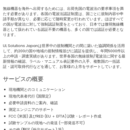
無線機器を海外へ出荷するためには、出荷先国の電波法の要求事項を満
たす必要があります。各国の電波法認証制度は、国ごとに規制内容や申
請手順が異なり、必要に応じて随時変更が行われています。ほぼすべて
の国が電波法に対して強制認証制度をとっており、日本では微弱無線機
器として扱われている認証不要の機器も、多くの国では認証が必要とな
ります。
UL Solutions Japanは世界中の規制機関との間に築いた協調関係を活用
して、約200の国や地域の規制情報並びに認証を提供し、年間5000件以
上の申請・調査実績があります。世界各国の無線規制/電波法に関する最
新情報の確認、ラベル・マニュアル表記要件の入手、複数国の一括認
証・認可取得代行などを通して、お客様の上市をサポートしています。
サービスの概要
現地機関とのコミュニケーション
現地代表者代行 (国限定)
必要申請資料のご案内、確認
測定エンジニアのサポート
FCC (米国) 及びRED (EU ＋ EFTA) 試験・レポート作成
試験サンプルの現地への発送 (一部発送不可)
その他 (翻訳 (外注サポート) 等)