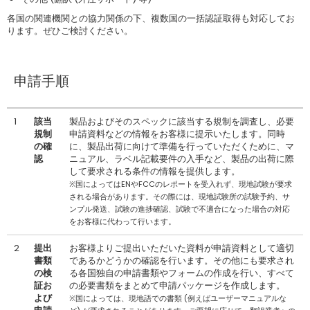
各国の関連機関との協力関係の下、複数国の一括認証取得も対応してお
ります。ぜひご検討ください。
申請手順
1
該当
製品およびそのスペックに該当する規制を調査し、必要
規制
申請資料などの情報をお客様に提示いたします。同時
の確
に、製品出荷に向けて準備を行っていただくために、マ
認
ニュアル、ラベル記載要件の入手など、製品の出荷に際
して要求される条件の情報を提供します。
※国によってはENやFCCのレポートを受入れず、現地試験が要求
される場合があります。その際には、現地試験所の試験予約、サ
ンプル発送、試験の進捗確認、試験で不適合になった場合の対応
をお客様に代わって行います。
2
提出
お客様よりご提出いただいた資料が申請資料として適切
書類
であるかどうかの確認を行います。その他にも要求され
の検
る各国独自の申請書類やフォームの作成を行い、すべて
証お
の必要書類をまとめて申請パッケージを作成します。
よび
※国によっては、現地語での書類 (例えばユーザーマニュアルな