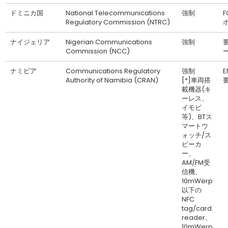
ドミニカ国
National Telecommunications
強制
F
Regulatory Commission (NTRC)
ナイジェリア
Nigerian Communications
強制
Commission (NCC)
ナミビア
Communications Regulatory
強制
Authority of Namibia (CRAN)
[*]車両搭
載機器(キ
ーレス、
イモビ
等)、BTス
マートウ
ォッチ/ス
ピーカ
ー、
AM/FM受
信機、
10mWerp
以下の
NFC
tag/card
reader、
10mWerp