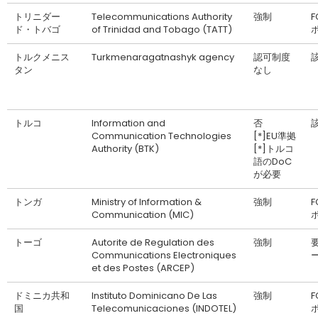
トリニダー
Telecommunications Authority
強制
F
ド・トバゴ
of Trinidad and Tobago (TATT)
トルクメニス
Turkmenaragatnashyk agency
認可制度
タン
なし
トルコ
Information and
否
Communication Technologies
[*]EU準拠
Authority (BTK)
[*]トルコ
語のDoC
が必要
トンガ
Ministry of Information &
強制
F
Communication (MIC)
トーゴ
Autorite de Regulation des
強制
Communications Electroniques
et des Postes (ARCEP)
ドミニカ共和
Instituto Dominicano De Las
強制
F
国
Telecomunicaciones (INDOTEL)