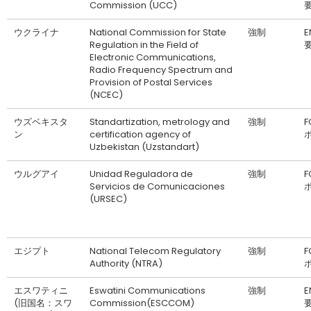
Commission (UCC)
ウクライナ
National Commission for State
強制
Regulation in the Field of
Electronic Communications,
Radio Frequency Spectrum and
Provision of Postal Services
(NCEC)
ウズベキスタ
Standartization, metrology and
強制
F
ン
certification agency of
Uzbekistan (Uzstandart)
ウルグアイ
Unidad Reguladora de
強制
F
Servicios de Comunicaciones
(URSEC)
エジプト
National Telecom Regulatory
強制
F
Authority (NTRA)
エスワティニ
Eswatini Communications
強制
(旧国名：スワ
Commission(ESCCOM)