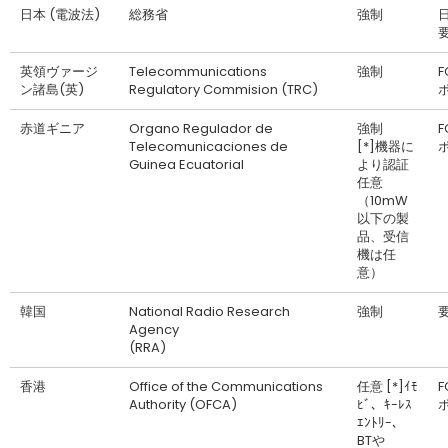
日本 (電波法)
総務省
強制
英領ヴァージ
Telecommunications
強制
F
ン諸島(英)
Regulatory Commision (TRC)
赤道ギニア
Organo Regulador de
強制
F
Telecomunicaciones de
[*]機器に
Guinea Ecuatorial
より認証
任意
（10mW
以下の製
品、受信
機は任
意）
韓国
National Radio Research
強制
Agency
(RRA)
香港
Office of the Communications
任意 [*]ｲﾓ
F
Authority (OFCA)
ﾋﾞ、ｷｰﾚｽ
ｴﾝﾄﾘｰ、
BTや