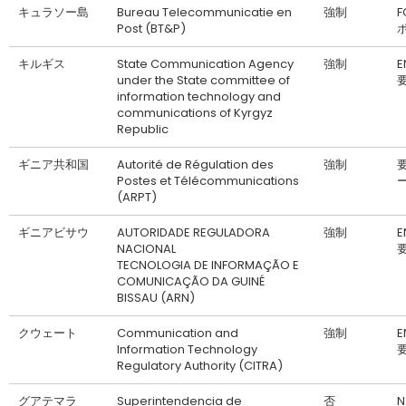
キュラソー島
Bureau Telecommunicatie en
強制
F
Post (BT&P)
キルギス
State Communication Agency
強制
under the State committee of
information technology and
communications of Kyrgyz
Republic
ギニア共和国
Autorité de Régulation des
強制
Postes et Télécommunications
(ARPT)
ギニアビサウ
AUTORIDADE REGULADORA
強制
NACIONAL
TECNOLOGIA DE INFORMAÇÃO E
COMUNICAÇÃO DA GUINÉ
BISSAU (ARN)
クウェート
Communication and
強制
Information Technology
Regulatory Authority (CITRA)
グアテマラ
Superintendencia de
否
N