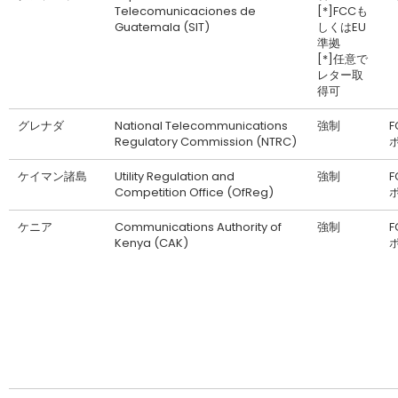
Telecomunicaciones de
[*]FCCも
Guatemala (SIT)
しくはEU
準拠
[*]任意で
レター取
得可
グレナダ
National Telecommunications
強制
F
Regulatory Commission (NTRC)
ケイマン諸島
Utility Regulation and
強制
F
Competition Office (OfReg)
ケニア
Communications Authority of
強制
F
Kenya (CAK)