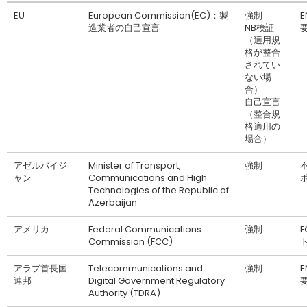
EU
European Commission(EC)：製
強制
造業者の自己宣言
NB検証
（適用規
格が整合
されてい
ない場
合）
自己宣言
（整合規
格適用の
場合）
アゼルバイジ
Minister of Transport,
強制
不
ャン
Communications and High
Technologies of the Republic of
Azerbaijan
アメリカ
Federal Communications
強制
Commission (FCC)
アラブ首長国
Telecommunications and
強制
連邦
Digital Government Regulatory
Authority (TDRA)