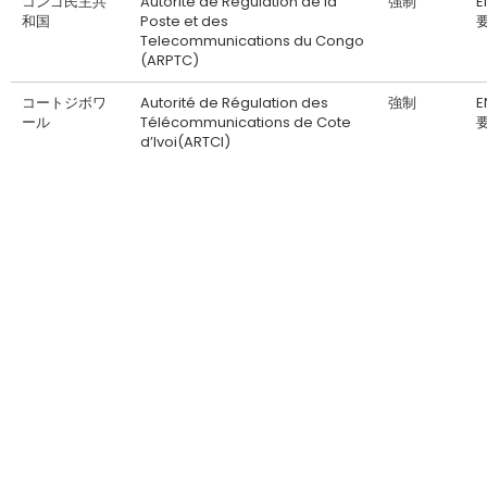
コンゴ民主共
Autorite de Regulation de la
強制
和国
Poste et des
Telecommunications du Congo
(ARPTC)
コートジボワ
Autorité de Régulation des
強制
ール
Télécommunications de Cote
d’Ivoi(ARTCI)