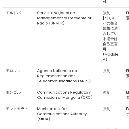
可
モルドバ
Serviciul Național de
強制
Management al Frecvențelor
[*]モルド
Radio (SNMFR)
バの整合
規格に適
合してい
る場合は
自己宣言
可
(Module
A)
モロッコ
Agence Nationale de
強制
Réglementation des
Télécommunications (ANRT)
モンゴル
Communications Regulatory
強制
Comission of Mongolia (CRC)
モントセラト
Montserrat Info-
強制
F
Communications Authority
(MICA)