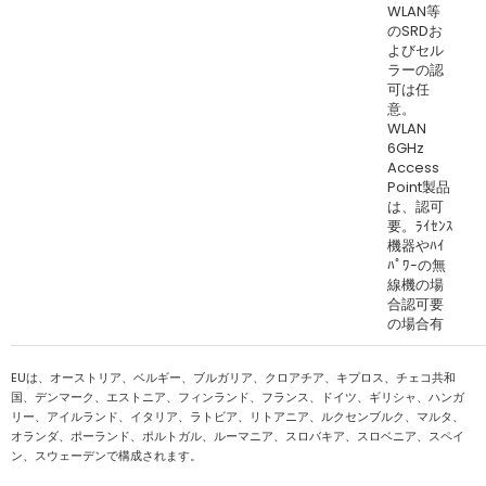
WLAN等
のSRDお
よびセル
ラーの認
可は任
意。
WLAN
6GHz
Access
Point製品
は、認可
要。ﾗｲｾﾝｽ
機器やﾊｲ
ﾊﾟﾜｰの無
線機の場
合認可要
の場合有
EUは、オーストリア、ベルギー、ブルガリア、クロアチア、キプロス、チェコ共和
国、デンマーク、エストニア、フィンランド、フランス、ドイツ、ギリシャ、ハンガ
リー、アイルランド、イタリア、ラトビア、リトアニア、ルクセンブルク、マルタ、
オランダ、ポーランド、ポルトガル、ルーマニア、スロバキア、スロベニア、スペイ
ン、スウェーデンで構成されます。