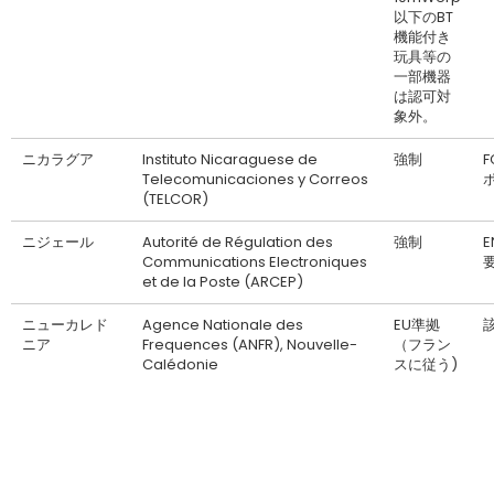
以下のBT
機能付き
玩具等の
一部機器
は認可対
象外。
ニカラグア
Instituto Nicaraguese de
強制
F
Telecomunicaciones y Correos
(TELCOR)
ニジェール
Autorité de Régulation des
強制
Communications Electroniques
et de la Poste (ARCEP)
ニューカレド
Agence Nationale des
EU準拠
ニア
Frequences (ANFR), Nouvelle-
（フラン
Calédonie
スに従う)