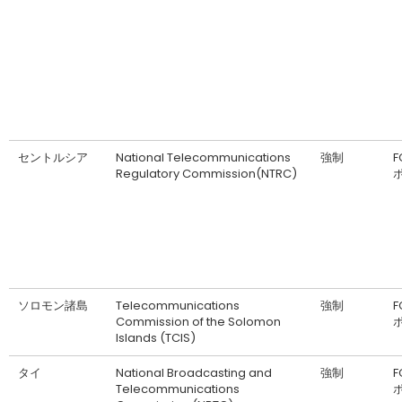
セントルシア
National Telecommunications
強制
F
Regulatory Commission(NTRC)
ソロモン諸島
Telecommunications
強制
F
Commission of the Solomon
Islands (TCIS)
タイ
National Broadcasting and
強制
F
Telecommunications