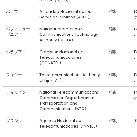
パナマ
Autoridad Nacional de los
強制
F
Servicios Publicos (ASEP)
パプアニュー
National Information &
強制
F
ギニア
Communications Technology
Authority (NICTA)
パラグアイ
Comision Nacional de
強制
F
Telecomunicaciones
(CONATEL)
フィジー
Telecommunications Authority
強制
F
of Fiji（TAF)
フィリピン
National Telecommunications
強制
F
Commission Department of
Transportation and
Communications (NTC)
ブラジル
Agencia Nacional de
強制
Telecomunicacoes (ANATEL)