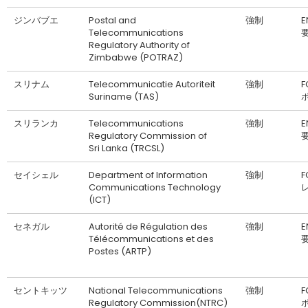
ジンバブエ
Postal and
強制
Telecommunications
Regulatory Authority of
Zimbabwe (POTRAZ)
スリナム
Telecommunicatie Autoriteit
強制
F
Suriname (TAS)
スリランカ
Telecommunications
強制
Regulatory Commission of
Sri Lanka (TRCSL)
セイシェル
Department of Information
強制
F
Communications Technology
(ICT)
セネガル
Autorité de Régulation des
強制
Télécommunications et des
Postes (ARTP)
セントキッツ
National Telecommunications
強制
F
Regulatory Commission(NTRC)