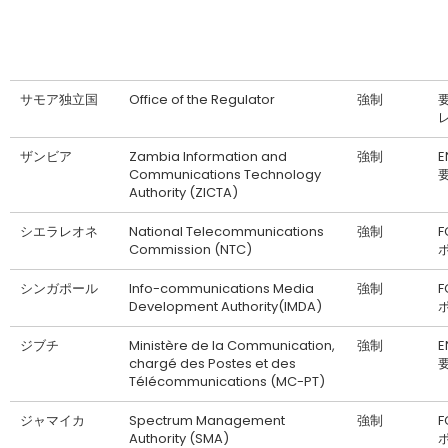
サモア独立国
Office of the Regulator
強制
要
ザンビア
Zambia Information and
強制
Communications Technology
Authority (ZICTA)
シエラレオネ
National Telecommunications
強制
F
Commission (NTC)
シンガポール
Info-communications Media
強制
F
Development Authority(IMDA)
ジブチ
Ministère de la Communication,
強制
chargé des Postes et des
Télécommunications (MC-PT)
ジャマイカ
Spectrum Management
強制
F
Authority (SMA)