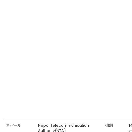
ネパール
Nepal Telecommunication
強制
F
Authority(NTA)