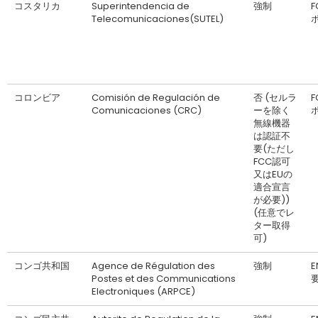
コスタリカ
Superintendencia de
強制
F
Telecomunicaciones(SUTEL)
コロンビア
Comisión de Regulación de
否 (セルラ
F
Comunicaciones (CRC)
ーを除く
無線機器
は認証不
要(ただし
FCC認可
又はEUの
適合宣言
が必要))
(任意でレ
ター取得
可)
コンゴ共和国
Agence de Régulation des
強制
Postes et des Communications
Electroniques (ARPCE)