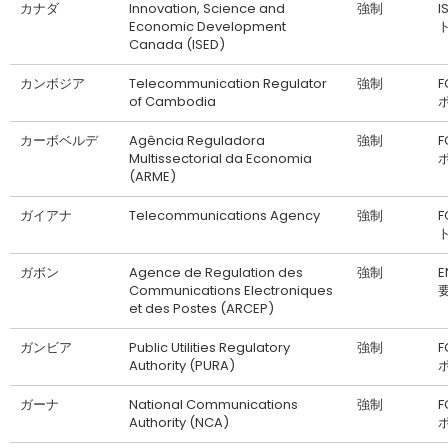
カナダ
Innovation, Science and
強制
I
Economic Development
Canada (ISED)
カンボジア
Telecommunication Regulator
強制
F
of Cambodia
カーボベルデ
Agência Reguladora
強制
F
Multissectorial da Economia
(ARME)
ガイアナ
Telecommunications Agency
強制
ガボン
Agence de Regulation des
強制
Communications Electroniques
et des Postes (ARCEP)
ガンビア
Public Utilities Regulatory
強制
F
Authority (PURA)
ガーナ
National Communications
強制
F
Authority (NCA)