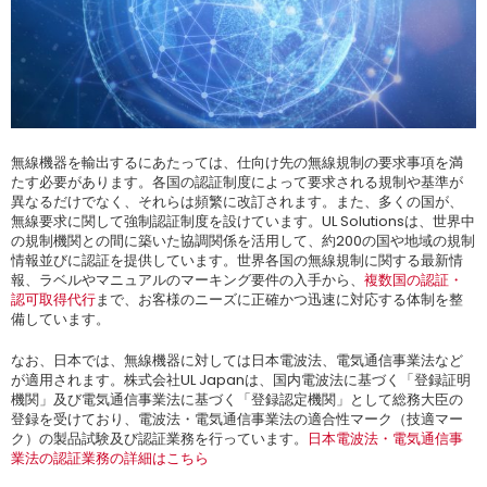
無線機器を輸出するにあたっては、仕向け先の無線規制の要求事項を満
たす必要があります。各国の認証制度によって要求される規制や基準が
異なるだけでなく、それらは頻繁に改訂されます。また、多くの国が、
無線要求に関して強制認証制度を設けています。UL Solutionsは、世界中
の規制機関との間に築いた協調関係を活用して、約200の国や地域の規制
情報並びに認証を提供しています。世界各国の無線規制に関する最新情
報、ラベルやマニュアルのマーキング要件の入手から、
複数国の認証・
認可取得代行
まで、お客様のニーズに正確かつ迅速に対応する体制を整
備しています。
なお、日本では、無線機器に対しては日本電波法、電気通信事業法など
が適用されます。株式会社UL Japanは、国内電波法に基づく「登録証明
機関」及び電気通信事業法に基づく「登録認定機関」として総務大臣の
登録を受けており、電波法・電気通信事業法の適合性マーク（技適マー
ク）の製品試験及び認証業務を行っています。
日本電波法・電気通信事
業法の認証業務の詳細はこちら