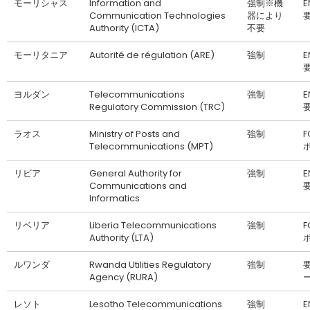
モーリシャス
Information and
強制※機
Communication Technologies
器により
Authority (ICTA)
不要
モーリタニア
Autorité de régulation (ARE)
強制
ヨルダン
Telecommunications
強制
Regulatory Commission (TRC)
ラオス
Ministry of Posts and
強制
F
Telecommunications (MPT)
リビア
General Authority for
強制
Communications and
Informatics
リベリア
Liberia Telecommunications
強制
F
Authority (LTA)
ルワンダ
Rwanda Utilities Regulatory
強制
Agency (RURA)
レソト
Lesotho Telecommunications
強制