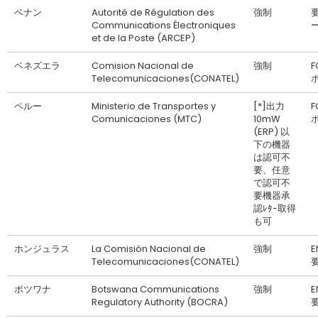
ベナン
Autorité de Régulation des
強制
Communications Électroniques
et de la Poste (ARCEP)
ベネズエラ
Comision Nacional de
強制
F
Telecomunicaciones(CONATEL)
ペルー
Ministerio de Transportes y
[*]出力
F
Comunicaciones (MTC)
10mW
(ERP) 以
下の機器
は認可不
要、任意
で認可不
要機器承
認ﾚﾀｰ取得
も可
ホンジュラス
La Comisión Nacional de
強制
Telecomunicaciones(CONATEL)
ボツワナ
Botswana Communications
強制
Regulatory Authority (BOCRA)