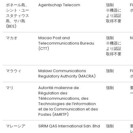
ボネール島、
Agentschap Telecom
強制
F
シント・ユー
※機器に
スタティウス
より認証
島、サバ島
取得不要
(BES)
マカオ
Macao Post and
強制
N
Telecommunications Bureau
※機器に
(CTT)
より認証
取得不要
マラウィ
Malawi Communications
強制
F
Regulatory Authority (MACRA)
マリ
Autorité malienne de
強制
Régulation des
Télécommunications, des
Technologies de l’Information
et de la Communication et des
Postes (AMRTP)
マレーシア
SIRIM QAS International Sdn. Bhd
強制
要