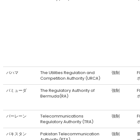
バハマ
The Utilities Regulation and
強制
F
Competition Authority (URCA)
バミューダ
The Regulatory Authority of
強制
F
Bermuda(RA)
バーレーン
Telecommunications
強制
F
Regulatory Authority (TRA)
パキスタン
Pakistan Telecommunication
強制
Authority (PTA)