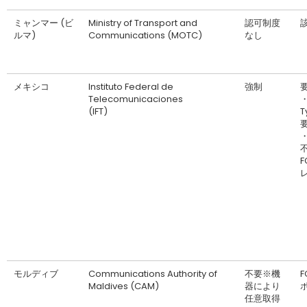
ミャンマー (ビ
Ministry of Transport and
認可制度
ルマ)
Communications (MOTC)
なし
メキシコ
Instituto Federal de
強制
Telecomunicaciones
(IFT)
T
・
F
モルディブ
Communications Authority of
不要※機
F
Maldives (CAM)
器により
任意取得