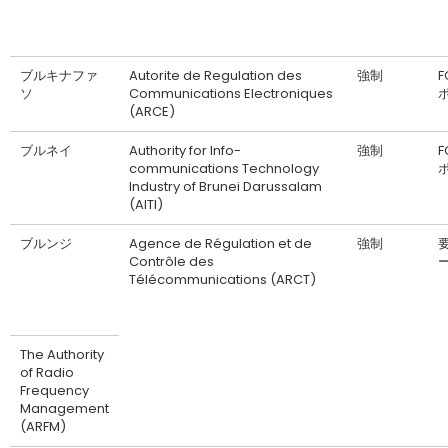
ブルキナファ
Autorite de Regulation des
強制
F
ソ
Communications Electroniques
(ARCE)
ブルネイ
Authority for Info-
強制
F
communications Technology
Industry of Brunei Darussalam
(AITI)
ブルンジ
Agence de Régulation et de
強制
Contrôle des
Télécommunications (ARCT)
The Authority
of Radio
Frequency
Management
(ARFM)