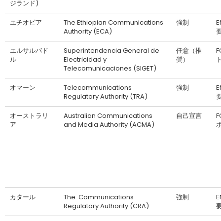
ジランド)
エチオピア
The Ethiopian Communications
強制
Authority (ECA)
エルサルバド
Superintendencia General de
任意（推
ル
Electricidad y
奨）
Telecomunicaciones (SIGET)
オマーン
Telecommunications
強制
Regulatory Authority (TRA)
オーストラリ
Australian Communications
自己宣言
F
ア
and Media Authority (ACMA)
カタール
The ‎ Communications
強制
Regulatory Authority (CRA)