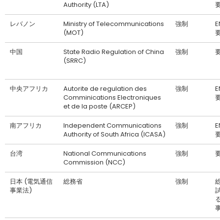
Authority (LTA)
レバノン
Ministry of Telecommunications
強制
(MOT)
中国
State Radio Regulation of China
強制
(SRRC)
中央アフリカ
Autorite de regulation des
強制
Comminications Electroniques
et de la poste (ARCEP)
南アフリカ
Independent Communications
強制
Authority of South Africa (ICASA)
台湾
National Communications
強制
Commission (NCC)
日本 (電気通信
総務省
強制
事業法)