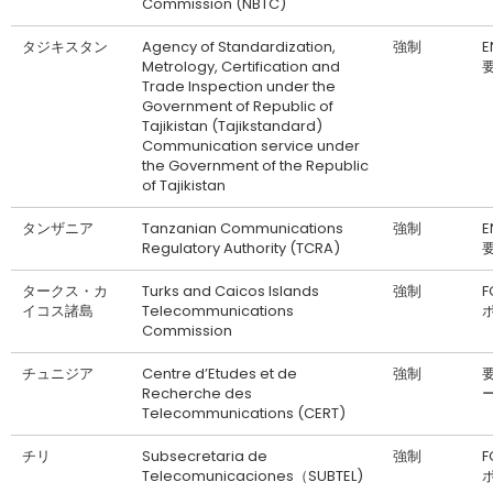
Commission (NBTC)
タジキスタン
Agency of Standardization,
強制
Metrology, Certification and
Trade Inspection under the
Government of Republic of
Tajikistan (Tajikstandard)
Communication service under
the Government of the Republic
of Tajikistan
タンザニア
Tanzanian Communications
強制
Regulatory Authority (TCRA)
タークス・カ
Turks and Caicos Islands
強制
F
イコス諸島
Telecommunications
Commission
チュニジア
Centre d’Etudes et de
強制
要
Recherche des
Telecommunications (CERT)
チリ
Subsecretaria de
強制
F
Telecomunicaciones（SUBTEL)