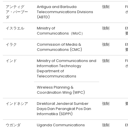
アンティグ
Antigua and Barbuda
強制
F
ア・バーブー
Telecommunications Divisions
ダ
(ABTD)
イスラエル
Ministry of
強制
Communications（MoC）
イラク
Commission of Media &
強制
Communications (CMC)
インド
Ministry of Communications and
強制
F
Information Technology
Department of
Telecommunications
Wireless Planning &
Coordination Wing (WPC)
インドネシア
Direktorat Jenderal Sumber
強制
Daya Dan Perangkat Pos Dan
Informatika (SDPPI)
ウガンダ
Uganda Communications
強制