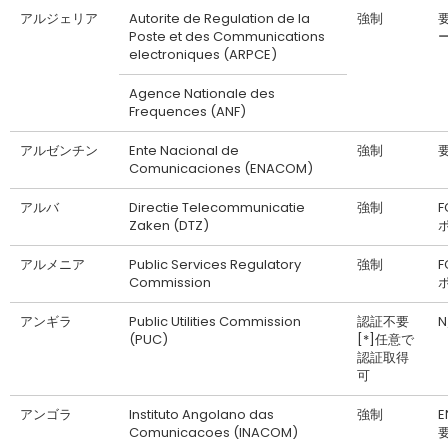
アルジェリア
Autorite de Regulation de la
強制
Poste et des Communications
electroniques (ARPCE)
Agence Nationale des
Frequences (ANF)
アルゼンチン
Ente Nacional de
強制
Comunicaciones (ENACOM)
アルバ
Directie Telecommunicatie
強制
F
Zaken (DTZ)
アルメニア
Public Services Regulatory
強制
F
Commission
アンギラ
Public Utilities Commission
認証不要
N
(PUC)
[*]任意で
認証取得
可
アンゴラ
Instituto Angolano das
強制
Comunicacoes (INACOM)