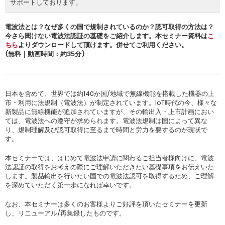
サポートしております。
電波法とは？なぜ多くの国で規制されているのか？認可取得の方法は？
今さら聞けない電波法認証の基礎をご紹介します。本セミナー資料は
こ
ちら
よりダウンロードして頂けます。併せてご利用ください。
(無料｜動画時間：約35分)
日本を含めて、世界では約140か国/地域で無線機能を搭載した機器の上
市・利用に法規制（電波法）が制定されています。IoT時代の今、様々な
新製品に無線機能が追加されていますが、その輸出入・上市計画におい
ては、電波法への遵守が求められます。電波法規制は国によって異な
り、規制理解及び認可取得に至るまで時間と労力を要するのが現状で
す。
本セミナーでは、はじめて電波法申請に関わるご担当者様向けに、電波
法認証の取得をお考えの際にご理解いただきたい基礎事項をお伝えいた
します。製品輸出を行いたい国での電波法認可を取得するため、ご理解
を深めていただく第一歩になれば幸いです。
なお、本セミナーは多くのお客様よりご好評を頂いたセミナーを更新
し、リニューアル/再集録したものです。