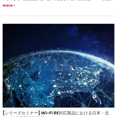
ける注意点、最新調査結果に基づく最新動向及び規制情報について解説
more
いたします。ぜひ情報整理にお役立て下さい。
[シリーズセミナー] Wi-Fi 6E対応製品における日本・北