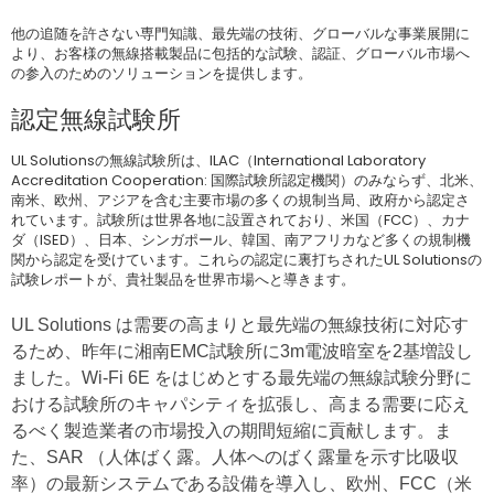
他の追随を許さない専門知識、最先端の技術、グローバルな事業展開に
より、お客様の無線搭載製品に包括的な試験、認証、グローバル市場へ
の参入のためのソリューションを提供します。
認定無線試験所
UL Solutionsの無線試験所は、ILAC（International Laboratory
Accreditation Cooperation: 国際試験所認定機関）のみならず、北米、
南米、欧州、アジアを含む主要市場の多くの規制当局、政府から認定さ
れています。試験所は世界各地に設置されており、米国（FCC）、カナ
ダ（ISED）、日本、シンガポール、韓国、南アフリカなど多くの規制機
関から認定を受けています。これらの認定に裏打ちされたUL Solutionsの
試験レポートが、貴社製品を世界市場へと導きます。
UL Solutions は需要の高まりと最先端の無線技術に対応す
るため、昨年に湘南EMC試験所に3m電波暗室を2基増設し
ました。Wi-Fi 6E をはじめとする最先端の無線試験分野に
おける試験所のキャパシティを拡張し、高まる需要に応え
るべく製造業者の市場投入の期間短縮に貢献します。ま
た、SAR （人体ばく露。人体へのばく露量を示す比吸収
率）の最新システムである設備を導入し、欧州、FCC（米