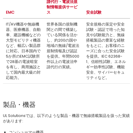
請代行
・
電波法規
制情報提供サービ
EMC
ス
安全試験
IT/AV機器や無線機
世界各国の規制機
安全規格の策定や安全
器、医療機器、自動
関との間で構築し
試験・認証で培った知
車、建設機械などの
ている関係を活か
見や試験能力と、無線
大型モビリティ機器
し、約200の国や
搭載製品の豊富な経験
など、幅広い製品群
地域の無線/電波法
をもとに、お客様のニ
に対応。日本国内で
規制情報及び認証
ーズに合った安全試験
5か所のEMC試験所
を提供。年間5000
を提供。IEC 62368-
で28基の電波暗室
件以上の電波法申
1、信頼性試験、エネル
を有し、商用施設と
請代行の実績。
ギー効率性試験、機能
して国内最大級の対
安全、サイバーセキュ
応能力。
リティなど。
製品・機器
UL Solutionsでは、以下のような製品・機器で無線搭載製品を扱った実績
があります:
コンシューマー機器