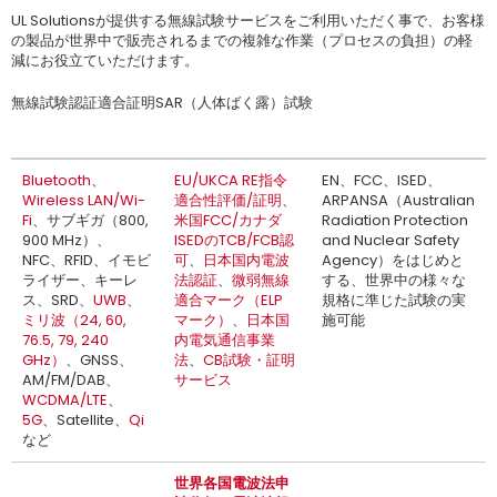
UL Solutionsが提供する無線試験サービスをご利用いただく事で、お客様
の製品が世界中で販売されるまでの複雑な作業（プロセスの負担）の軽
減にお役立ていただけます。
無線試験認証適合証明SAR（人体ばく露）試験
Bluetooth
、
EU/UKCA RE指令
EN、FCC、ISED、
Wireless LAN/Wi-
適合性評価/証明
、
ARPANSA（Australian
Fi
、サブギガ（800,
米国FCC/カナダ
Radiation Protection
900 MHz）、
ISEDのTCB/FCB認
and Nuclear Safety
NFC、RFID、イモビ
可
、
日本国内電波
Agency）をはじめと
ライザー、キーレ
法認証
、
微弱無線
する、世界中の様々な
ス、SRD、
UWB
、
適合マーク（ELP
規格に準じた試験の実
ミリ波（24, 60,
マーク）
、
日本国
施可能
76.5, 79, 240
内電気通信事業
GHz）
、GNSS、
法
、
CB試験・証明
AM/FM/DAB、
サービス
WCDMA/LTE
、
5G
、Satellite、
Qi
など
世界各国電波法申