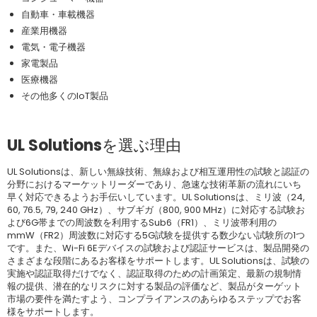
自動車・車載機器
産業用機器
電気・電子機器
家電製品
医療機器
その他多くのIoT製品
UL Solutionsを選ぶ理由
UL Solutionsは、新しい無線技術、無線および相互運用性の試験と認証の
分野におけるマーケットリーダーであり、急速な技術革新の流れにいち
早く対応できるようお手伝いしています。UL Solutionsは、ミリ波（24,
60, 76.5, 79, 240 GHz）、サブギガ（800, 900 MHz）に対応する試験お
よび6G帯までの周波数を利用するSub6（FR1）、ミリ波帯利用の
mmW（FR2）周波数に対応する5G試験を提供する数少ない試験所の1つ
です。また、Wi-Fi 6Eデバイスの試験および認証サービスは、製品開発の
さまざまな段階にあるお客様をサポートします。UL Solutionsは、試験の
実施や認証取得だけでなく、認証取得のための計画策定、最新の規制情
報の提供、潜在的なリスクに対する製品の評価など、製品がターゲット
市場の要件を満たすよう、コンプライアンスのあらゆるステップでお客
様をサポートします。