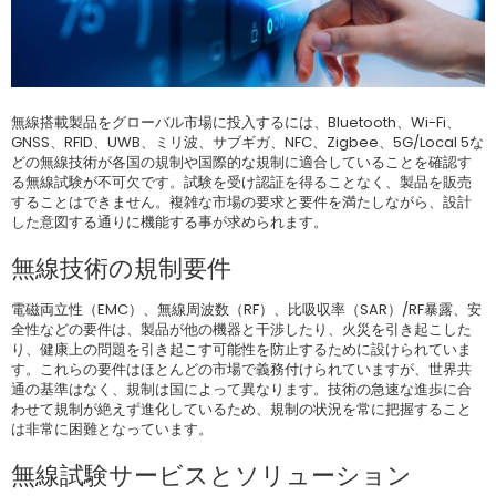
無線搭載製品をグローバル市場に投入するには、Bluetooth、Wi-Fi、
GNSS、RFID、UWB、ミリ波、サブギガ、NFC、Zigbee、5G/Local 5な
どの無線技術が各国の規制や国際的な規制に適合していることを確認す
る無線試験が不可欠です。試験を受け認証を得ることなく、製品を販売
することはできません。複雑な市場の要求と要件を満たしながら、設計
した意図する通りに機能する事が求められます。
無線技術の規制要件
電磁両立性（EMC）、無線周波数（RF）、比吸収率（SAR）/RF暴露、安
全性などの要件は、製品が他の機器と干渉したり、火災を引き起こした
り、健康上の問題を引き起こす可能性を防止するために設けられていま
す。これらの要件はほとんどの市場で義務付けられていますが、世界共
通の基準はなく、規制は国によって異なります。技術の急速な進歩に合
わせて規制が絶えず進化しているため、規制の状況を常に把握すること
は非常に困難となっています。
無線試験サービスとソリューション