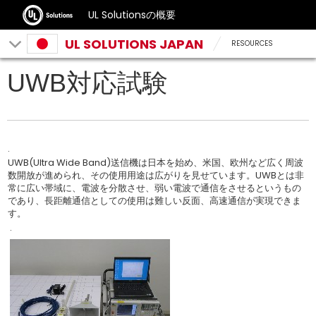
UL Solutionsの概要
UL SOLUTIONS JAPAN
RESOURCES
UWB対応試験
.
UWB(Ultra Wide Band)送信機は日本を始め、米国、欧州など広く周波
数開放が進められ、その使用用途は広がりを見せています。UWBとは非
常に広い帯域に、電波を分散させ、弱い電波で通信をさせるというもの
であり、長距離通信としての使用は難しい反面、高速通信が実現できま
す。
.