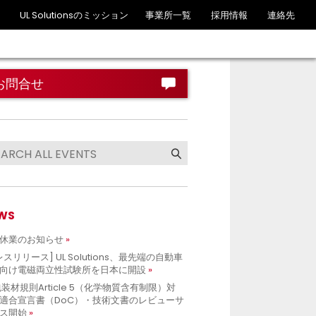
UL Solutionsのミッション
事業所一覧
採用情報
連絡先
お問合せ
WS
休業のお知らせ
レスリリース] UL Solutions、最先端の自動車
向け電磁両立性試験所を日本に開設
包装材規則Article 5（化学物質含有制限）対
適合宣言書（DoC）・技術文書のレビューサ
ス開始