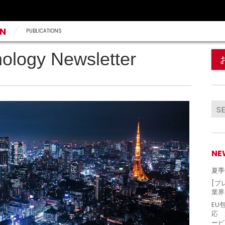
AN
PUBLICATIONS
ology Newsletter
NE
夏季
[プ
業界
EU
応 
ービ