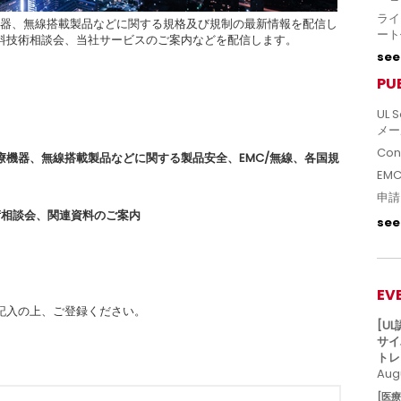
ライ
機器、無線搭載製品などに関する規格及び規制の最新情報を配信し
ート
料技術相談会、当社サービスのご案内などを配信します。
see 
PU
UL S
メー
Con
療機器、無線搭載製品などに関する製品安全、EMC/無線、各国規
EM
申請
術相談会、関連資料のご案内
see 
EV
記入の上、ご登録ください。
[U
サイ
トレ
Augu
[医