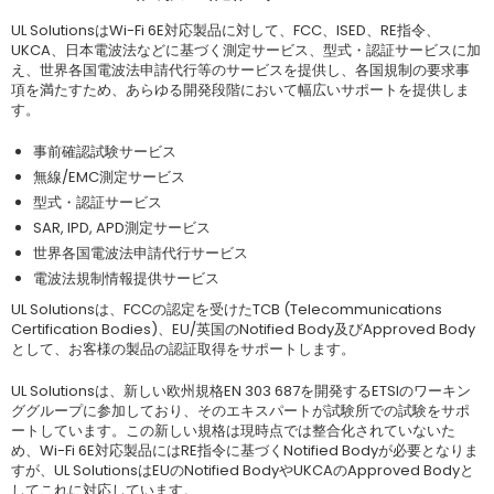
UL SolutionsはWi-Fi 6E対応製品に対して、FCC、ISED、RE指令、
UKCA、日本電波法などに基づく測定サービス、型式・認証サービスに加
え、世界各国電波法申請代行等のサービスを提供し、各国規制の要求事
項を満たすため、あらゆる開発段階において幅広いサポートを提供しま
す。
事前確認試験サービス
無線/EMC測定サービス
型式・認証サービス
SAR, IPD, APD測定サービス
世界各国電波法申請代行サービス
電波法規制情報提供サービス
UL Solutionsは、FCCの認定を受けたTCB (Telecommunications
Certification Bodies)、EU/英国のNotified Body及びApproved Body
として、お客様の製品の認証取得をサポートします。
UL Solutionsは、新しい欧州規格EN 303 687を開発するETSIのワーキン
ググループに参加しており、そのエキスパートが試験所での試験をサポ
ートしています。この新しい規格は現時点では整合化されていないた
め、Wi-Fi 6E対応製品にはRE指令に基づくNotified Bodyが必要となりま
すが、UL SolutionsはEUのNotified BodyやUKCAのApproved Bodyと
してこれに対応しています。