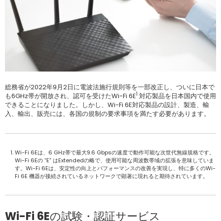
総務省が2022年9月2日に電波法施行規則等を一部改正し、ついに日本で
1
も6GHz帯が開放され、認可を受けたWi-Fi 6E
対応製品を日本国内で使用
できることになりました。しかし、Wi-Fi 6E対応製品の設計、製造、輸
入、輸出、販売には、各国の規制の要求事項を満たす必要があります。
Wi-Fi 6Eは、6 GHz帯で最大9.6 Gbpsの速度で動作可能な次世代無線規格です。
Wi-Fi 6Eの “E” はExtendedの略で、使用可能な周波数帯域の拡張を意味していま
す。Wi-Fi 6Eは、安定性の向上とパフォーマンスの改善を実現し、特に多くのWi-
Fi 6E 機器が接続されているネットワークで顕著に現れると期待されています。
Wi-Fi 6Eの試験・認証サービス