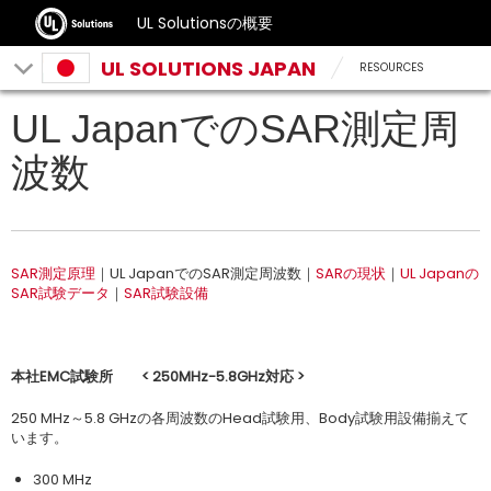
UL Solutionsの概要
UL SOLUTIONS JAPAN
RESOURCES
UL JapanでのSAR測定周
波数
SAR測定原理
｜UL JapanでのSAR測定周波数｜
SARの現状
｜
UL Japanの
SAR試験データ
｜
SAR試験設備
本社EMC
試験所 < 250MHz-5.8GHz
対応 >
250 MHz～5.8 GHzの各周波数のHead試験用、Body試験用設備揃えて
います。
300 MHz