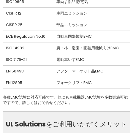
ISO 10605
車両 / 部品 静電気
CISPR 12
車両エミッション
CISPR 25
部品エミッション
ECE Regulation No.10
自動車国際規制EMC
ISO 14982
農・林・造園・園芸用機械向けEMC
ISO 7176-21
電動車いすEMC
EN 50498
アフターマーケット品EMC
EN 12895
フォークリフトEMC
各種EMC試験に対応可能です。他にも車載機器EMC試験を多数実施可能
ですので、詳しくはお問合せください。
UL Solutionsをご利用いただくメリット