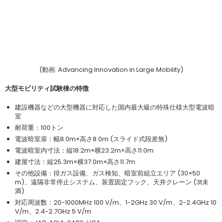
(動画: Advancing Innovation in Large Mobility)
大型モビリティ試験棟の特徴
建設機器などの大型機器に対応した国内最大級の特殊仕様大型電波暗
室
耐荷重：100トン
電波暗室扉：幅8.0m×高さ8.0m (スライド式段差無)
電波暗室内寸法：縦18.2m×横23.2m×高さ11.0m
建屋寸法：縦25.3m×横37.0m×高さ11.7m
その他設備：排ガス設備、ガス検知、暗室前組立エリア (30×50
m)、遠隔非常停止システム、装置固定フック、天井クレーン (3t未
満)
対応周波数：20-1000MHz 100 V/m、1-2GHz 30 V/m、2-2.4GHz 10
V/m、2.4-2.7GHz 5 V/m