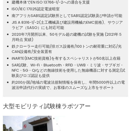
建機本体でEN ISO 13766-1/-2への適合を支援
ISO/IEC 17025認定電波暗室
南アフリカSABS認定試験所としてSABS認定試験及び申請が可能
JIS A 8316-1/-2(土工機械及び建設用機械のEMC規格)、サウジア
ラビア（SASO）にも対応可能
2020年7月開所以来、50モデル超の建機の試験を実施 (2021年５
月時点 実績)
鉄クローラー走行可能/排ガス設備有/100トンの耐荷重に対応/光
CAN設備有/安全装置有
iNARTE(EMC技術資格)を有するスペシャリストが50名以上在籍
SAR試験、Wi-Fi・Bluetooth・RFID・UWB・ミリ波・サブギガ・
NFC・5G・Qiなどの無線技術を使用した無線機器に対する測定/試
験及びロゴ認証も提供
約200か国/地域の電波法規制情報を保有し、年間5000件以上の電
波法申請代行の実績で、お客様のスムーズな上市をサポート
大型モビリティ試験棟ラボツアー