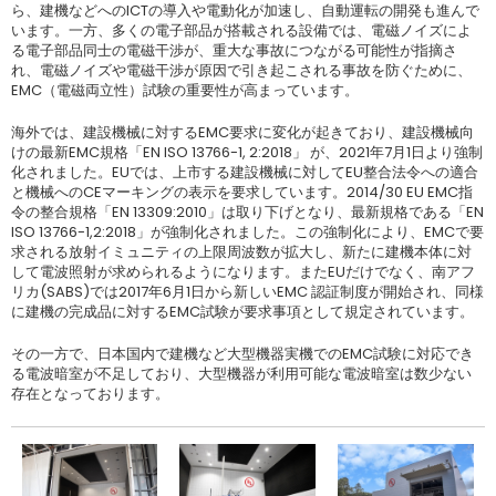
ら、建機などへのICTの導入や電動化が加速し、自動運転の開発も進んで
います。一方、多くの電子部品が搭載される設備では、電磁ノイズによ
る電子部品同士の電磁干渉が、重大な事故につながる可能性が指摘さ
れ、電磁ノイズや電磁干渉が原因で引き起こされる事故を防ぐために、
EMC（電磁両立性）試験の重要性が高まっています。
海外では、建設機械に対するEMC要求に変化が起きており、建設機械向
けの最新EMC規格「EN ISO 13766-1, 2:2018」 が、2021年7月1日より強制
化されました。EUでは、上市する建設機械に対してEU整合法令への適合
と機械へのCEマーキングの表示を要求しています。2014/30 EU EMC指
令の整合規格「EN 13309:2010」は取り下げとなり、最新規格である「EN
ISO 13766-1,2:2018」が強制化されました。この強制化により、EMCで要
求される放射イミュニティの上限周波数が拡大し、新たに建機本体に対
して電波照射が求められるようになります。またEUだけでなく、南アフ
リカ(SABS)では2017年6月1日から新しいEMC 認証制度が開始され、同様
に建機の完成品に対するEMC試験が要求事項として規定されています。
その一方で、日本国内で建機など大型機器実機でのEMC試験に対応でき
る電波暗室が不足しており、大型機器が利用可能な電波暗室は数少ない
存在となっております。