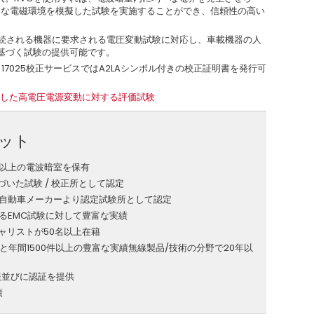
うな電磁環境を模擬した試験を実施することができ、信頼性の高い
に接続される機器に要求される電圧変動試験に対応し、車載機器の人
3」に基づく試験の提供可能です。
C 17025校正サービスではA2LAシンボル付きの校正証明書を発行可
4に準拠した高電圧電源変動に対する評価試験
リット
室以上の電波暗室を保有
5に基づいた試験 / 校正所として認定
自動車メーカーより認定試験所として認定
るEMC試験に対して豊富な実績
ペシャリストが50名以上在籍
と年間1500件以上の豊富な実績 無線製品/技術の分野で20年以
報並びに認証を提供
績