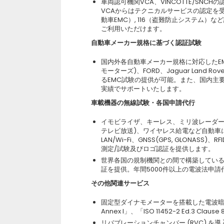
車両認可機関VCA、VINCOTTE/SN
VCAからはテクニカルサービスの認定を受
動車EMC）, 116（盗難防止システム）
ご利用いただけます。
自動車メーカー規格に基づく認証試験
国内外各自動車メーカー規格に対応したE
モーターズ)、FORD、Jaguar Land
るEMC試験の提供が可能。また、国内主
実績でサポートいたします。
車載機器の無線試験・各国申請代行
イモビライザ、キーレス、ミリ波レーダー、
テレビ放送)、ワイヤレス給電など自動車に搭載
LAN/Wi-Fi、GNSS(GPS, GLONA
測定/試験及びロゴ認証を提供します。
世界各国の規制機関との間で構築している
証を提供。年間5000件以上の電波法申
その他関連サービス
固定型ダイナモメーターを搭載した電波暗室「EHV
Annex I」、「ISO 11452-2 Ed.3 C
リバブレーションチャンバー (RVC) 