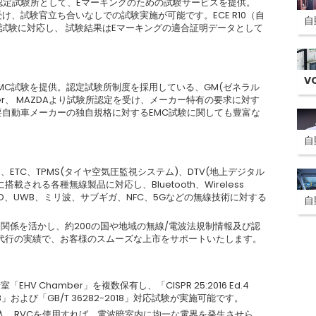
CHの認定試験所として、Eマーキングのための試験サービスを提供。
け、試験官立ち合いなしでの試験実施が可能です。ECE R10（自
自
など試験に対応し、 試験結果はEマーキングの適合証明データとして
V
MC試験を提供。認定試験所制度を採用している、GM(ゼネラル
 Rover、 MAZDAより試験所認定を受け、メーカー特有の要求に対す
要自動車メーカーの独自規格に対するEMC試験に関しても豊富な
自
ETC、TPMS(タイヤ空気圧監視システム)、DTV(地上デジタル
される各種無線製品に対応し、Bluetooth、Wireless
SS)、RFID、UWB、ミリ波、サブギガ、NFC、5Gなどの無線技術に対する
自
関係を活かし、約200の国や地域の無線/電波法規制情報及び認
請代行の実績で、お客様のスムーズな上市をサポートいたします。
 Chamber」を複数保有し、「CISPR 25:2016 Ed.4
lause 8」および「GB/T 36282-2018」対応試験が実施可能です。
を導入。RVCを使用すれば、電波暗室内に均一な電界を発生させら