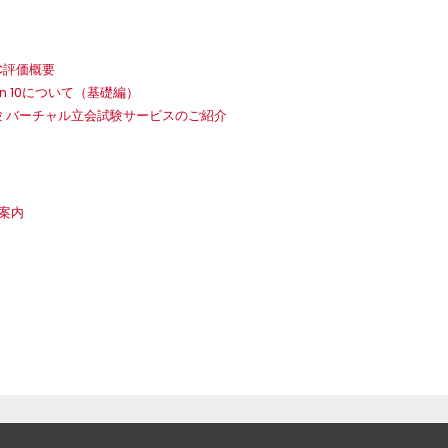
C評価概要
on 10について（基礎編）
験 バーチャル立会試験サービスのご紹介
案内