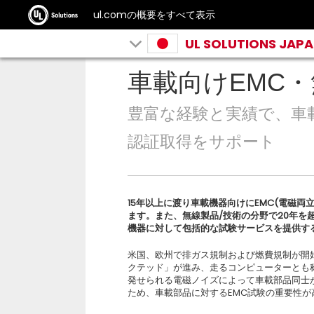
ul.comの概要をすべて表示
UL SOLUTIONS JAP
車載向けEMC
豊富な経験と実績で、車
認証取得をサポート
15年以上に渡り車載機器向けにEMC(電磁両
ます。また、無線製品/技術の分野で20年を
機器に対して包括的な試験サービスを提供す
米国、欧州で排ガス規制および燃費規制が開
クテッド」が進み、走るコンピューターとも
発せられる電磁ノイズによって車載部品同士
ため、車載部品に対するEMC試験の重要性が