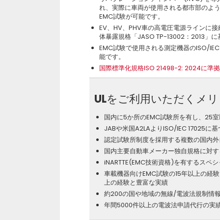
れ、実際に車両が使用される都市部のよ
EMC試験が可能です。
EV、HV、PHV車の高電圧電源ライン
体暴露規格「JASO TP-13002：201
EMC試験で使用される測定機器のISO/IE
能です。
国際標準化規格ISO 21498-2: 202
ULをご利用いただくメ
国内に5か所のEMC試験所を有し、25
JABや米国A2LAよりISO/IEC 1702
認定試験所制度を採用する複数の国内外
国内主要自動車メーカー独自規格に対す
iNARTTE(EMC技術資格)を有するス
車載機器向けEMC試験の15年以上の経験
上の経験と豊富な実績
約200の国や地域の無線/電波法規制情
年間5000件以上の電波法申請代行の実