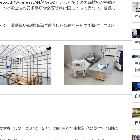
oth/WirelessLAN/4G/5Gといった多くの無線技術が搭載さ
。その電波法の要求事項や必要資料は国によって異なり、違反し
車
すべく、電動車や車載部品に対応した各種サービスを提供しており
車
車
信
自
自
）、国際規格（ISO、CISPR）など、自動車及び車載部品に対する規制に
す。