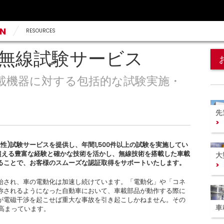
AN
RESOURCES
・無線試験サービス
載機器に対する包括的な試験実施・
先
立性)試験サービスを提供し、年間1,500件以上の試験を実施してい
超える豊富な経験と確かな技術を活かし、無線技術を搭載した車載
大
ることで、お客様のスムーズな認証取得をサポートいたします。
始され、車の電動化は加速し続けています。「電動化」や「コネ
称されるようになった自動車において、車載部品が動作する際に
が電磁干渉を起こせば重大な事故を引き起こしかねません。その
車
高まっています。