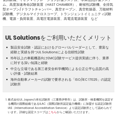
ム、高度加速寿命試験装置（HAST CHAMBER）、耐候性試験機、全排気
型オーブン/ドラフトチャンバー、真空オーブン、真空乾燥器、万能材料
試験機、デジタルマイクロスコープ、トランジェントイミュニティ試験
機、電源・負荷装置、高電圧電源装置、高電流電源装置 など
UL Solutionsをご利用いただくメリット
製品安全試験・認証におけるグローバルリーダーとして、豊富な
経験と実績を持つUL Solutionsによる信頼性試験
15年以上の車載機器向けEMC試験サービス提供実績に伴う、業界
に対する深い知識と経験
中立な立場である第三者安全科学機関による公正公平な品質の高
い評価・試験結果
海外自動車メーカーの試験で要求される「ISO/IEC 17025」の認定
試験所
株式会社UL Japanの本社試験所（三重県伊勢市）は、試験所・検査機関を認定す
る機関の国際組織であるILAC（国際試験所認定協力機構）に加盟する認定試験所
IAS（International Accreditation Service）より認定試験所として認められて
います。詳細な認定スコープは
こちら
からご確認いただけます。