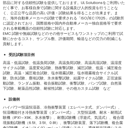
部品に対する信頼性試験を提供しております。UL Solutionsをご利用いた
だく事で、お客様自身で試験に関する設備及び人的投資を行うことな
く、公正公平な品質の高い評価・試験結果を得ることが出来ます。ま
た、海外自動車メーカーの試験で要求される「ISO/IEC 17025」の試験所
に認定されており、国際規格や国内外自動車メーカー独自規格等で要求
される車載機器の信頼性試験に対応します。
EMC 試験や無線試験などのその他サービスもワンストップのご利用で試
験にかかるコスト、サンプル数、評価期間、輸送などの労力の削減にも
貢献します。
受託試験項目例
高温・低温試験、低温負荷試験、高温負荷試験、高温高湿試験、温湿度
サイクル試験、温度変化試験、熱衝撃試験、減圧試験、低温・減圧複合
試験、高温・減圧複合試験、塩水噴霧試験、塩水噴霧複合サイクル試
験、防水試験、塵埃試験、氷水衝撃試験、結露サイクル試験、正弦波振
動試験、ランダム振動、複合振動試験、衝撃試験、バンプ試験、自然落
下試験、耐薬品性試験、耐候性試験、その他カスタム試験 など
設備例
ハイパワー恒温恒湿器、冷熱衝撃装置（エレベータ式、ダンパー式）、
恒湿機能付き冷熱衝撃装置（ダンパー式）、大型恒温槽、耐水・耐雨試
験機（IPX1～X9K、氷水衝撃）、耐塵試験機（浮遊式、気流式）、複合環
境振動試験機（6.5t、3.5t、0.8t）、衝撃試験装置、落下試験機、複合腐
食試験機、イオンマイグレーション評価システム、導体抵抗評価システ