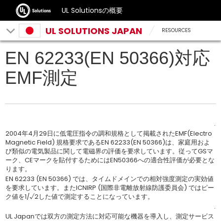
UL Solutionsの概要
UL SOLUTIONS JAPAN
RESOURCES
EN 62233(EN 50366)対応
EMF測定
.
2004年4月29日に低電圧指令の調和規格として掲載されたEMF(Electro
Magnetic Field) 規格要求であるEN 62233(EN 50366)は、家庭用およ
び類似の電気製品に関して電磁界の評価を要求しています。従ってGSマ
ーク、CEマークを貼付するためにはEN50366への適合性評価が必要とな
ります。
EN 62233 (EN 50366) では、タイムドメインでの相対強度測定の実効値
を要求しています。またICNIRP (国際非電離放射線防護委員会) ではピー
ク値を1/√2した値で測定することになっています。
.
UL Japanでは双方の測定方法に対応可能な機器を導入し、測定サービス