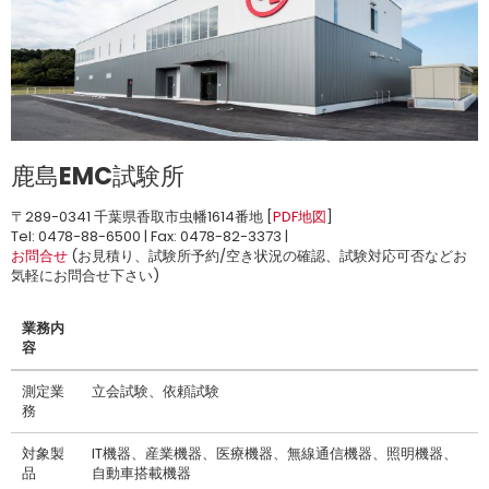
鹿島EMC試験所
〒289-0341 千葉県香取市虫幡1614番地 [
PDF地図
]
Tel: 0478-88-6500 | Fax: 0478-82-3373 |
お問合せ
(お見積り、試験所予約/空き状況の確認、試験対応可否などお
気軽にお問合せ下さい)
業務内
容
測定業
立会試験、依頼試験
務
対象製
IT機器、産業機器、医療機器、無線通信機器、照明機器、
品
自動車搭載機器