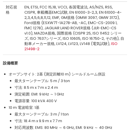
対応規
EN, ETSI, FCC 15,18, VCCI, 各国電波法, AS/NZS, RSS,
格
CISPR, 車載機器EMC試験, EN 61000-3-2,3, EN 61000-4-
2,3,4,5,6,8,11,12, EMF, GM規格 (GMW 3097, GMW 3172),
Ford規格 (ESXW7T-1A278-AB, -AC, EMC-CS-2009.1,
FMC 1278), JAGUAR LAND ROVER規格 (JLR-EMC-CS
v1.0), MAZDA規格, 国際規格 (CISPR 25, ISO 11452 シリー
ズ, ISO 7637シリーズ, ISO 10605, ISO 16750-2, その他), 自
動車メーカー規格, LV124, LV123, LV148 (電気試験),
ISO
21498-2
設備概要
オープンサイト: 2基 (測定距離10 m) シールドルーム併設
最大ターンテーブル: 5 m / 3 ton
寸法: 8.5 m x 7 m x 2.4 m
測定範囲: EMI: 9 kHz ～ 1 GHz
電源容量: 100 kVA 400 V
10 m 電波暗室: 1基
最大ターンテーブル: 3 m / 1 ton
寸法: 18.4 m x 9.9 m x 7.7 m
対応周波数: EMS: 80 MHz ～ 6 GHz, EMI: 9 kHz ～ 40 GHz