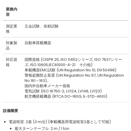
業務内
容
測定業
立会試験、依頼試験
務
対象製
自動車搭載機器
品
対応規
国際規格 (CISPR 25, ISO 11452シリーズ, ISO 7637シリー
格
ズ, ISO 10605,IEC61000-4-21 その他)
車載機器EMC試験 (UN Regulation No.10, EN 50498)
警報盗難防止装置 (UN Regulation No.97, UN Regulation
No.161～163),
国内外自動車メーカー規格
電気試験 (ISO 16750-2, LV124, LV148, LV123)
航空機搭載機器 (RTCA DO-160G, IL-STD-461G)
設備概要
電波暗室: 2基 (3 m法) (車載機器用電波暗室2基として可能)
最大ターンテーブル: 2 m / 1 ton