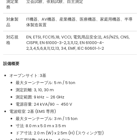
測定業
立会試験、依頼試験、自主測定
務
対象製
IT機器、AV機器、産業機器、医療機器、家庭用機器、半導
品
体製造装置
対応規
EN, ETSI, FCC15,18, VCCI, 電気用品安全法, AS/NZS, CNS,
格
CISPR, EN 61000-3-2,3,11,12, EN 61000-4-
2,3,4,5,6,8,11,12,13, 34, EMF, IEC 60601-1-2
設備概要
オープンサイト: 3基
最大ターンテーブル: 5 m / 5 ton
測定距離: 3, 10, 30 m
測定範囲: 9 kHz ～ 26 GHz
電源容量: 24 kVA/90 ～ 450 V
電波暗室: 2基 (EMS 専用)
最大ターンテーブル: 3 m / 1.5 ton
寸法: 8.0 m x 5.0 m x 3.5 m
ドア寸法: 2.0 m (W) x 2.5m (H) (スウィング型)