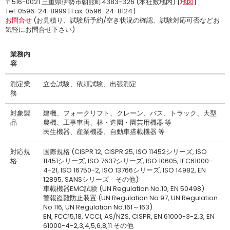
〒516-0021 三重県伊勢市朝熊町4383-326 (本社敷地内) [
地図
]
Tel: 0596-24-8999 | Fax: 0596-24-8124 |
お問合せ
(お見積り、試験所予約/空き状況の確認、試験対応可否などお
気軽にお問合せ下さい)
業務内
容
測定業
立会試験、依頼試験、出張測定
務
対象製
建機、フォークリフト、クレーン、バス、トラック、大型
品
農機、工事車両、林・造園・園芸用機器 等
民生機器、産業機器、自動車搭載機器 等
対応規
国際規格 (CISPR 12, CISPR 25, ISO 11452シリーズ, ISO
格
11451シリーズ, ISO 7637シリーズ, ISO 10605, IEC61000-
4-21, ISO 16750-2, ISO 13766シリーズ, ISO 14982, EN
12895, SANSシリーズ その他)
車載機器EMC試験 (UN Regulation No.10, EN 50498)
警報盗難防止装置 (UN Regulation No.97, UN Regulation
No.116, UN Regulation No.161～163)
EN, FCC15,18, VCCI, AS/NZS, CISPR, EN 61000-3-2,3, EN
61000-4-2,3,4,5,6,8,11 その他