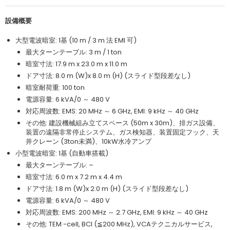
設備概要
大型電波暗室: 1基 (10 m / 3 m 法 EMI 可)
最大ターンテーブル: 3 m / 1 ton
暗室寸法: 17.9 m x 23.0 m x 11.0 m
ドア寸法: 8.0 m (W)x 8.0 m (H) (スライド型段差なし)
暗室耐荷重: 100 ton
電源容量: 6 kVA/0 ～ 480 V
対応周波数: EMS: 20 MHz ～ 6 GHz, EMI: 9 kHz ～ 40 GHz
その他: 建設機械組み立てスペース (50m x 30m)、排ガス設備、
装置の遠隔非常停止システム、ガス検知器、装置固定フック、天
井クレーン (3ton未満)、10kW水冷アンプ
小型電波暗室: 1基 (自動車搭載)
最大ターンテーブル: –
暗室寸法: 6.0 m x 7.2 m x 4.4 m
ドア寸法: 1.8 m (W)x 2.0 m (H) (スライド型段差なし)
電源容量: 6 kVA/0 ～ 480 V
対応周波数: EMS: 200 MHz ～ 2.7 GHz, EMI: 9 kHz ～ 40 GHz
その他: TEM -cell, BCI (≦200 MHz), VCAテクニカルサービス,