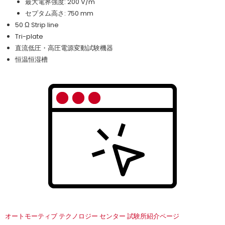
最大電界強度: 200 V/m
セプタム高さ: 750 mm
50 Ω Strip line
Tri-plate
直流低圧・高圧電源変動試験機器
恒温恒湿槽
オートモーティブ テクノロジー センター 試験所紹介ページ