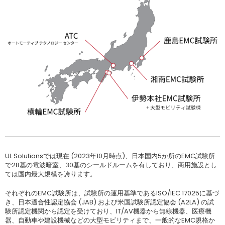
UL Solutionsでは現在 (2023年10月時点)、日本国内5か所のEMC試験所
で28基の電波暗室、30基のシールドルームを有しており、商用施設とし
ては国内最大規模を誇ります。
それぞれのEMC試験所は、試験所の運用基準であるISO/IEC 17025に基づ
き、日本適合性認定協会 (JAB) および米国試験所認定協会 (A2LA) の試
験所認定機関から認定を受けており、IT/AV機器から無線機器、医療機
器、自動車や建設機械などの大型モビリティまで、一般的なEMC規格か