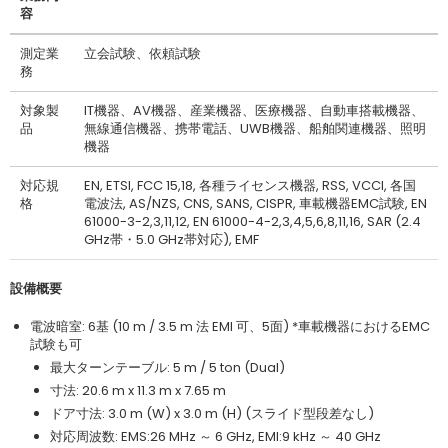
容
測定業
立会試験、依頼試験
務
対象製
IT機器、AV機器、産業機器、医療機器、自動車搭載機器、
品
無線通信機器、携帯電話、UWB機器、船舶関連機器、照明
機器
対応規
EN, ETSI, FCC 15,18, 各種ライセンス機器, RSS, VCCI, 各国
格
電波法, AS/NZS, CNS, SANS, CISPR, 車載機器EMC試験, EN
61000-3-2,3,11,12, EN 61000-4-2,3,4,5,6,8,11,16, SAR (2.4
GHz帯・5.0 GHz帯対応), EMF
設備概要
電波暗室: 6基 (10 m / 3.5 m 法 EMI 可、5面) *車載機器におけるEMC
試験も可
最大ターンテーブル: 5 m / 5 ton (Dual)
寸法: 20.6 m x 11.3 m x 7.65 m
ドア寸法: 3.0 m (W) x 3.0 m (H) (スライド型段差なし)
対応周波数: EMS:26 MHz ～ 6 GHz, EMI:9 kHz ～ 40 GHz