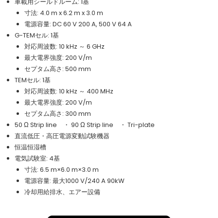
車載用シールドルーム: 1基
寸法: 4.0 m x 6.2 m x 3.0 m
電源容量: DC 60 V 200 A, 500 V 64 A
G-TEMセル: 1基
対応周波数: 10 kHz ～ 6 GHz
最大電界強度: 200 V/m
セプタム高さ: 500 mm
TEMセル: 1基
対応周波数: 10 kHz ～ 400 MHz
最大電界強度: 200 V/m
セプタム高さ: 300 mm
50 Ω Strip line ・ 90 Ω Strip line ・ Tri-plate
直流低圧・高圧電源変動試験機器
恒温恒湿槽
電気試験室: 4基
寸法: 6.5 m×6.0 m×3.0 m
電源容量: 最大1000 V/240 A 90kW
冷却用給排水、エアー設備