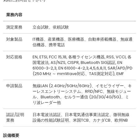
業務内容
測定業務
立会試験、依頼試験
対象製品
IT機器、産業機器、医療機器、自動車搭載機器、無線通
信機器、携帯電話
対応規格
EN, ETSI, FCC 15,18, 各種ライセンス機器, RSS, VCCI, 各
国電波法, AS/NZS, CISPR, Bluetooth SIG認証, EN
61000-3-2,3, EN 61000-4-2,3,4,5,6,8,11, SAR/APD/PD
(250 MHz ～ mmWave対応、TAS測定対応), EMF
申請製品
無線LAN (2.4GHz/5GHz/6GHz)、イモビライザー、キ
ーレスエントリーシステム、RFID/NFC、無線モジュー
ル、Bluetooth、セルラー通信 (2G/3G/4G/5G)、ミ
リ波レーダー他
認証/証明
日本電波法認証、日本電気通信事業法認定、微弱無線
業務
設備の性能試験証明、米国TCB、カナダCB、欧州NB
設備概要