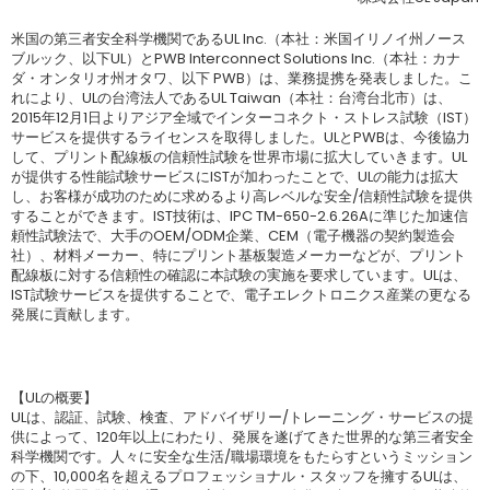
米国の第三者安全科学機関であるUL Inc.（本社：米国イリノイ州ノース
ブルック、以下UL）とPWB Interconnect Solutions Inc.（本社：カナ
ダ・オンタリオ州オタワ、以下 PWB）は、業務提携を発表しました。こ
れにより、ULの台湾法人であるUL Taiwan（本社：台湾台北市）は、
2015年12月1日よりアジア全域でインターコネクト・ストレス試験（IST）
サービスを提供するライセンスを取得しました。ULとPWBは、今後協力
して、プリント配線板の信頼性試験を世界市場に拡大していきます。UL
が提供する性能試験サービスにISTが加わったことで、ULの能力は拡大
し、お客様が成功のために求めるより高レベルな安全/信頼性試験を提供
することができます。IST技術は、IPC TM-650-2.6.26Aに準じた加速信
頼性試験法で、大手のOEM/ODM企業、CEM（電子機器の契約製造会
社）、材料メーカー、特にプリント基板製造メーカーなどが、プリント
配線板に対する信頼性の確認に本試験の実施を要求しています。ULは、
IST試験サービスを提供することで、電子エレクトロニクス産業の更なる
発展に貢献します。
【ULの概要】
ULは、認証、試験、検査、アドバイザリー/トレーニング・サービスの提
供によって、120年以上にわたり、発展を遂げてきた世界的な第三者安全
科学機関です。人々に安全な生活/職場環境をもたらすというミッション
の下、10,000名を超えるプロフェッショナル・スタッフを擁するULは、