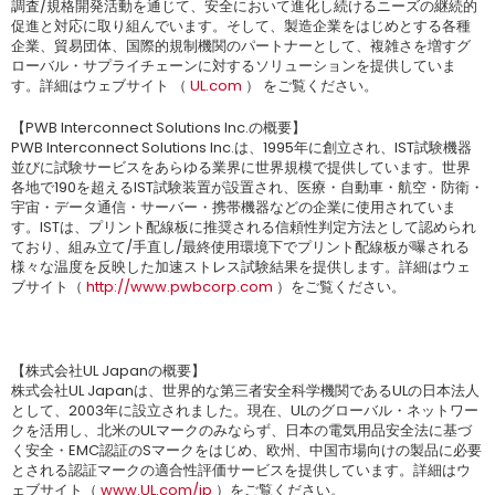
調査/規格開発活動を通じて、安全において進化し続けるニーズの継続的
促進と対応に取り組んでいます。そして、製造企業をはじめとする各種
企業、貿易団体、国際的規制機関のパートナーとして、複雑さを増すグ
ローバル・サプライチェーンに対するソリューションを提供していま
す。詳細はウェブサイト （
UL.com
） をご覧ください。
【PWB Interconnect Solutions Inc.の概要】
PWB Interconnect Solutions Inc.は、1995年に創立され、IST試験機器
並びに試験サービスをあらゆる業界に世界規模で提供しています。世界
各地で190を超えるIST試験装置が設置され、医療・自動車・航空・防衛・
宇宙・データ通信・サーバー・携帯機器などの企業に使用されていま
す。ISTは、プリント配線板に推奨される信頼性判定方法として認められ
ており、組み立て/手直し/最終使用環境下でプリント配線板が曝される
様々な温度を反映した加速ストレス試験結果を提供します。詳細はウェ
ブサイト（
http://www.pwbcorp.com
）をご覧ください。
【株式会社UL Japanの概要】
株式会社UL Japanは、世界的な第三者安全科学機関であるULの日本法人
として、2003年に設立されました。現在、ULのグローバル・ネットワー
クを活用し、北米のULマークのみならず、日本の電気用品安全法に基づ
く安全・EMC認証のSマークをはじめ、欧州、中国市場向けの製品に必要
とされる認証マークの適合性評価サービスを提供しています。詳細はウ
ェブサイト（
www.UL.com/jp
）をご覧ください。