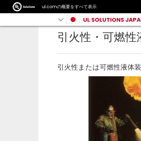
ul.comの概要をすべて表示
UL SOLUTIONS JAP
引火性・可燃性
引火性または可燃性液体