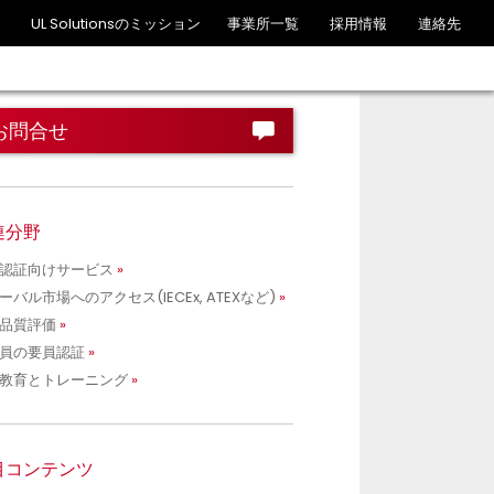
UL Solutionsのミッション
事業所一覧
採用情報
連絡先
お問合せ
連分野
認証向けサービス
ーバル市場へのアクセス(IECEx, ATEXなど)
品質評価
員の要員認証
教育とトレーニング
目コンテンツ