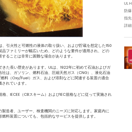
UL 
防爆
指先
詳細
は、引火性と可燃性の液体の取り扱い、および貯蔵を想定した150
製品ファミリーが幅広いため、どのような要件が適用され、どの
断することは非常に困難な場合があります。
できた長い歴史があります。ULは、1922年に初めて石油およびガ
当社は、ガソリン、燃料石油、圧縮天然ガス（CNG）、液化石油
燃料（Oxy/Fuel）ガス、および溶剤などに関連する装置の適合
価されています。
格、IECEE（CBスキーム）およびIEC規格などに従って実施され
の製造者、ユーザー、検査機関のニーズに対応します。家庭内に
形燃料装置についても、包括的なサービスを提供します。