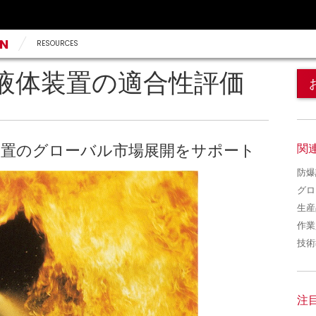
AN
RESOURCES
液体装置の適合性評価
装置のグローバル市場展開をサポート
関
防爆
グロ
生産
作業
技術
注