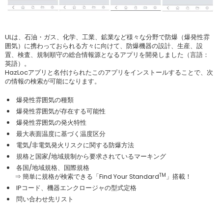
ULは、石油・ガス、化学、工業、鉱業など様々な分野で防爆（爆発性雰
囲気）に携わっておられる方々に向けて、防爆機器の設計、生産、設
置、検査、規制順守の総合情報源となるアプリを開発しました（言語：
英語）。
HazLocアプリと名付けられたこのアプリをインストールすることで、次
の情報の検索が可能になります。
爆発性雰囲気の種類
爆発性雰囲気が存在する可能性
爆発性雰囲気の発火特性
最大表面温度に基づく温度区分
電気/非電気発火リスクに関する防爆方法
規格と国家/地域規制から要求されているマーキング
各国/地域規格、国際規格
TM
⇒ 簡単に規格が検索できる「Find Your Standard
」搭載！
IPコード、機器エンクロージャの型式定格
問い合わせ先リスト