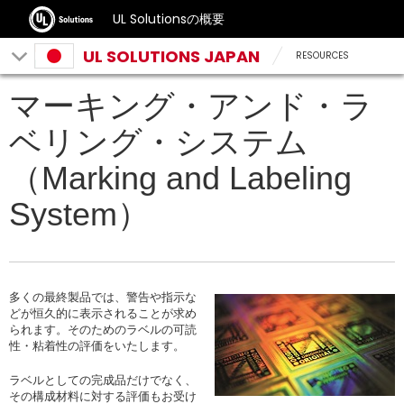
UL Solutionsの概要
UL SOLUTIONS JAPAN
RESOURCES
マーキング・アンド・ラ
ベリング・システム
（Marking and Labeling
System）
多くの最終製品では、警告や指示な
どが恒久的に表示されることが求め
られます。そのためのラベルの可読
性・粘着性の評価をいたします。
ラベルとしての完成品だけでなく、
その構成材料に対する評価もお受け