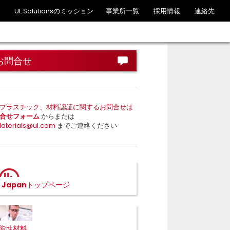
UL Solutionsのミッション
事業所一覧
採用情報
連絡先
お問合せ
プラスチック、材料認証に関するお問合せは
合せフォーム
からまたは
Materials@ul.com
までご連絡ください
L Japanトップページ
能性材料