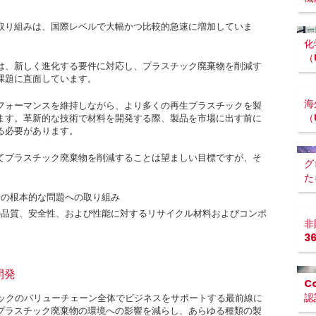
取り組みは、国際レベルで大幅かつ比較的急速に増加していま
化
（
は、新しく進化する要件に対応し、プラスチック廃棄物を削減す
課題に直面しています。
海
フォーマンスを維持しながら、より多くの再生プラスチックを製
（
ます。革新的な技術で材料を開発する際、製品を市場に出す前に
る必要があります。
てプラスチック廃棄物を削減することは望ましい目標ですが、そ
グ
た
給の根本的な問題への取り組み
の品質、安全性、および性能に対するリサイクル材料およびコンポ
非
3
開発
C
認
チックのバリューチェーン全体でビジネスをサポートする最前線に
プラスチック廃棄物の環境への影響を減らし、あらゆる種類の製