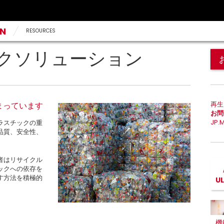
AN
RESOURCES
クソリューション
再生
まっています
お問
JP.
ラスチックの重
品質、安全性、
者はリサイクル
ックへの依存を
す方法を積極的
U
機