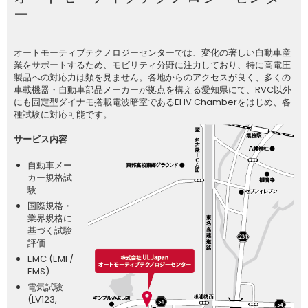
ー
オートモーティブテクノロジーセンターでは、変化の著しい自動車産
業をサポートするため、モビリティ分野に注力しており、特に高電圧
製品への対応力は類を見ません。各地からのアクセスが良く、多くの
車載機器・自動車部品メーカーが拠点を構える愛知県にて、RVC以外
にも固定型ダイナモ搭載電波暗室であるEHV Chamberをはじめ、各
種試験に対応可能です。
サービス内容
自動車メー
カー規格試
験
国際規格・
業界規格に
基づく試験
評価
EMC (EMI /
EMS)
電気試験
(LV123,