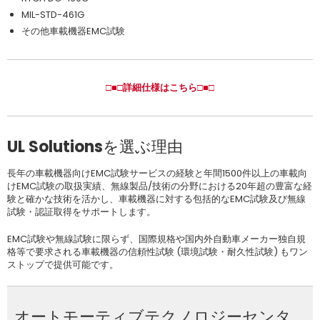
MIL-STD-461G
その他車載機器EMC試験
□■□詳細仕様はこちら□■□
UL Solutionsを選ぶ理由
長年の車載機器向けEMC試験サービスの経験と年間1500件以上の車載向
けEMC試験の取扱実績、無線製品/技術の分野における20年超の豊富な経
験と確かな技術を活かし、車載機器に対する包括的なEMC試験及び無線
試験・認証取得をサポートします。
EMC試験や無線試験に限らず、国際規格や国内外自動車メーカー独自規
格等で要求される車載機器の信頼性試験 (環境試験・耐久性試験) もワン
ストップで提供可能です。
オートモーティブテクノロジーセンタ