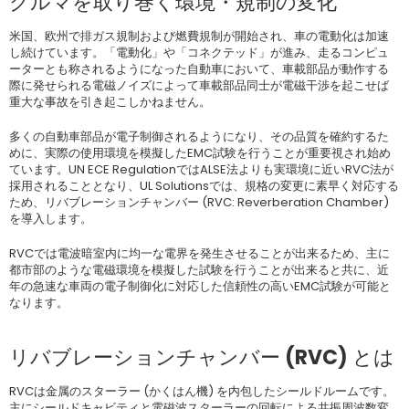
クルマを取り巻く環境・規制の変化
米国、欧州で排ガス規制および燃費規制が開始され、車の電動化は加速
し続けています。「電動化」や「コネクテッド」が進み、走るコンピュ
ーターとも称されるようになった自動車において、車載部品が動作する
際に発せられる電磁ノイズによって車載部品同士が電磁干渉を起こせば
重大な事故を引き起こしかねません。
多くの自動車部品が電子制御されるようになり、その品質を確約するた
めに、実際の使用環境を模擬したEMC試験を行うことが重要視され始め
ています。UN ECE RegulationではALSE法よりも実環境に近いRVC法が
採用されることとなり、UL Solutionsでは、規格の変更に素早く対応する
ため、リバブレーションチャンバー (RVC: Reverberation Chamber)
を導入します。
RVCでは電波暗室内に均一な電界を発生させることが出来るため、主に
都市部のような電磁環境を模擬した試験を行うことが出来ると共に、近
年の急速な車両の電子制御化に対応した信頼性の高いEMC試験が可能と
なります。
リバブレーションチャンバー (RVC) とは
RVCは金属のスターラー (かくはん機) を内包したシールドルームです。
主にシールドキャビティと電磁波スターラーの回転による共振周波数変