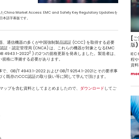
arket Access: EMC and Safety Key Regulatory Updatesを
日本語字幕版です。
[ご
器、通信機器の多くが中国強制製品認証 (CCC) を取得する必要
版
認証・認定管理局 (CNCA) は、これらの機器が対象となるEMC
2
 4943.1-2022
) の2つの規格更新を発表しました。製造者は、
IEC
い規格に準拠する必要があります。
程や
資料
 4943.1-2022 および GB/T 9254.1-2021とその要求事
mo
づく既存のCCC認証の取り扱い等に関して学んで頂けます。
ドマップを含む資料としてまとめましたので、
ダウンロード
してご
項
法