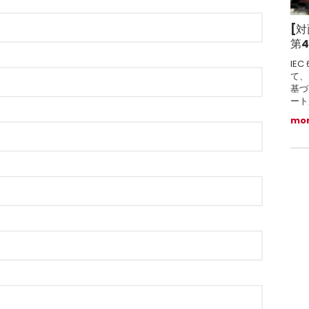
[対
第
IE
て、
基づ
ート
mo