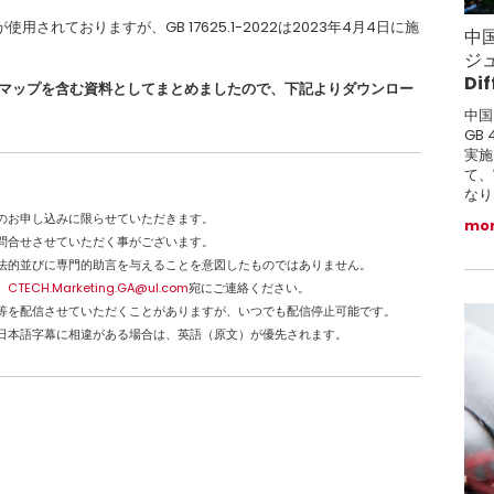
記が使用されておりますが、GB 17625.1-2022は2023年4月4日に施
中
ジュ
Di
ドマップを含む資料としてまとめましたので、下記よりダウンロー
中国
GB 
実施
て、
なり
のお申し込みに限らせていただきます。
mo
問合せさせていただく事がございます。
法的並びに専門的助言を与えることを意図したものではありません。
、
CTECH.Marketing.GA@ul.com
宛にご連絡ください。
等を配信させていただくことがありますが、いつでも配信停止可能です。
日本語字幕に相違がある場合は、英語（原文）が優先されます。