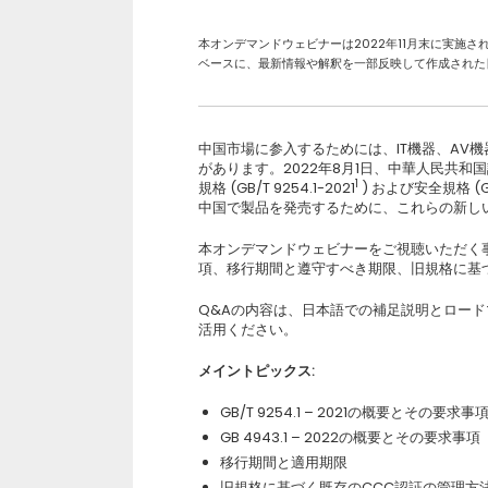
本オンデマンドウェビナーは2022年11月末に実施されたChina M
ベースに、最新情報や解釈を一部反映して作成された
中国市場に参入するためには、IT機器、AV機
があります。2022年8月1日、中華人民共和国
1
規格 (GB/T 9254.1-2021
) および安全規格 (GB
中国で製品を発売するために、これらの新し
本オンデマンドウェビナーをご視聴いただく事で、GB/T
項、移行期間と遵守すべき期限、旧規格に基
Q&Aの内容は、日本語での補足説明とロー
活用ください。
メイントピックス:
GB/T 9254.1 – 2021の概要とその要求事
GB 4943.1 – 2022の概要とその要求事項
移行期間と適用期限
旧規格に基づく既存のCCC認証の管理方