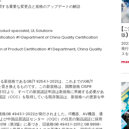
関する重要な変更点と規格のアップデートの解説
[ご
duct specialist, UL Solutions
版
ification #1 Department of China Quality Certification
202
発行
 of Product Certification #1 Department, China Quality
スを
mo
新規格であるGB/T 9254.1-2021は、これまでのGB/T
-2012を置き換えるものです。この新規格は、国際規格 CISPR
2年7月1日より、すべての新規認証申請は新規格に準拠する必要があ
認証（CCC）を取得している既存製品は、新規格への更新を申
格GB 4943.1-2022が発行されました。IT機器、AV機器、通
および中国品質認証センター（CQC）の任意の製品認証に採用
018（第3版）に基づき、旧規格GB 4943.1-2011とGB 8898-