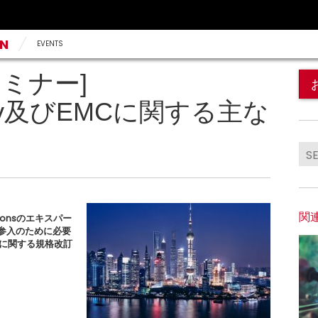
AN
EVENTS
ミナー]
fety及びEMCに関する主な
関
ionsのエキスパー
場参入のために必要
）に関する規格改訂