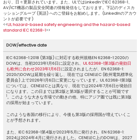
おり、日々更新されています。また、ULではLinkedInでIEC 62368-1、
AV/ICT機器の製品安全関連の情報発信をしております。下記のディスカ
ッショングループ (英語) へのご登録をお勧めします。(LinkedInのアカウ
ントが必要です)
<<
UL hazard-based safety engineering and the hazard-based
standard IEC 62368-1
>>
DOW/effective date
IEC 62368-1:2018 (第3版) に対応する欧州規格EN 62368-1:2020の
DOWは、当初2023年1月6日に設定され、
UL 62368-1第3版の発効日
も欧州に合わせ2023年1月6日
に設定されましたが、EN 62368-1:
2020のDOWは延期を繰り返し、現在では CENELEC (欧州電気標準化
委員会) 上で2026年1月6日に変更になっています。UL 62368-1第3版
については、CENELECとは異なり、現在では2024年7月6日が発効日
になります。この日までは第2版と第3版が選択することが可能です
1
。このような大きな市場での動きの他、特にアジア圏では既に第3版
の採用が始まっています。
このような各国の移行により、今後も第3版の採用国が増えていくこ
とが予想されます。
また、IEC 62368-1第4版が2023年5月に発行され、EN 62368-1:
2024は2024年4月に発行されました。CENELEC上のDOWは、2027