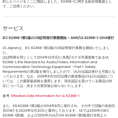
約したページをここに開設しました。62368-1に関する総合情報源とし
て、ご活用ください。
サービス
IEC 62368-1第2版のCB証明発行業務開始 – ANSI/UL 62368-1-2014発行
UL Japanは、IEC 62368-1第2版のCB証明発行業務を開始いたしまし
た。
ほぼ時期を同じくして2014年12月1日に米国/カナダ共通規格であるUL
62368-1, the Standard for Audio/Video, Information and
Communication Technology Equipment – Part 1: Safety
Requirementsの第2版を発行しましたので、UL/cUL認証発行も可能とな
っております。なお、2019年6月20日以降の新規製品のUL/cUL認証につ
いては、この最新版規格を適用します。現在認証を受けている製品の対
応については、決まり次第別途お知らせいたします。
参考:
Effective Date Information for UL 62368-1
また、EN 62368-1第2版が2014年8月に発行され、その中で旧版の失効日
(DOW) を2020年12月20日と案内しております。ULでは2010年のIEC
62368-1第1版、および2012年のUL/CSA 62368-1第1版発行当初より