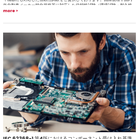
外自動車メーカー独自規格等に対応した信頼性試験（環境試験・耐久性
試験）を提供いたします。
more
IEC 62368-1 第4版におけるコンポーネント受け入れ基準