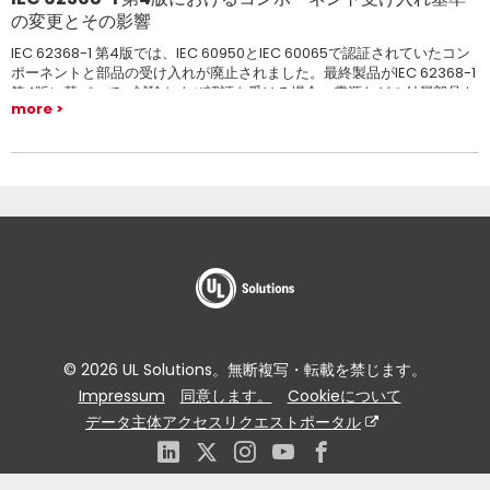
の変更とその影響
IEC 62368-1 第4版では、IEC 60950とIEC 60065で認証されていたコン
ポーネントと部品の受け入れが廃止されました。最終製品がIEC 62368-1
第4版に基づいて、試験および認証を受ける場合、電源などの付属部品も
more
IEC 62368-1第4版での認証が求められます。
© 2026 UL Solutions。無断複写・転載を禁じます。
Impressum
同意します。
Cookieについて
データ主体アクセスリクエストポータル