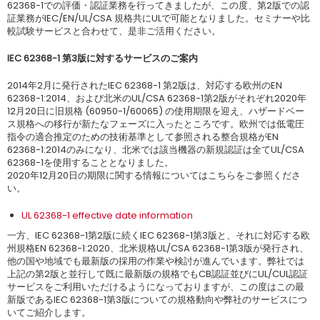
62368-1での評価・認証業務を行ってきましたが、この度、第2版での認
証業務がIEC/EN/UL/CSA 規格共にULで可能となりました。セミナーや比
較試験サービスと合わせて、是非ご活用ください。
IEC 62368-1 第3版に対するサービスのご案内
2014年2月に発行されたIEC 62368-1 第2版は、対応する欧州のEN
62368-1:2014、および北米のUL/CSA 62368-1第2版がそれぞれ2020年
12月20日に旧規格 (60950-1/60065) の使用期限を迎え、ハザードベー
ス規格への移行が新たなフェーズに入ったところです。欧州では低電圧
指令の適合推定のための技術基準として参照される整合規格がEN
62368-1:2014のみになり、北米では該当機器の新規認証は全てUL/CSA
62368-1を使用することとなりました。
2020年12月20日の期限に関する情報についてはこちらをご参照くださ
い。
UL 62368-1 effective date information
一方、IEC 62368-1第2版に続くIEC 62368-1第3版と、それに対応する欧
州規格EN 62368-1:2020、北米規格UL/CSA 62368-1第3版が発行され、
他の国や地域でも最新版の採用の作業や検討が進んでいます。弊社では
上記の第2版と並行して既に最新版の規格でもCB認証並びにUL/CUL認証
サービスをご利用いただけるようになっておりますが、この度はこの最
新版であるIEC 62368-1第3版についての規格動向や弊社のサービスにつ
いてご紹介します。