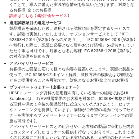
くことで、導入に備えた実践的な情報を収集いただけます。対象とな
るお客様: 全てのお客様
詳細はこちら
(
4版評価サービス
)
適用試験項目の選定サービス
製品構造を確認した後、適用される試験項目を選定するサービスで
す。試験は実施しいたしません。オプションサービスとして「IEC
62368-1:2014 (第2版) からの変更点」、「IEC 62368-1:2018 (第3版)
へ移行した際に、認証に必要となる資料および情報」を提供させてい
ただく事も可能です。対象となるお客様: IEC 62368-1:2018 (第3版)
の対応準備を始める方
アドバイザリーサービス
お客様のご要望に応じて様々な内容を提案いたします。実際の製品を
使って、IEC 62368-1のポイント解説、試験方法の模擬および解説な
どをご提供することも可能です。対象となるお客様: 全てのお客様
プライベートセミナー (出張セミナー)
HBSEトレーニング資料の使用権を有している唯一の組織であるUL
Solutionsは、IT/AV機器業界のお客様を対象に、62368-1規格に対す
る理解を深めて今後の製品設計に役立てていただけるよう、セミナー
やトレーニングを提供しています。講師がご希望の場所に伺ってセミ
ナーを実施するプライベートセミナーになります (オンラインでの実
施も可能です)。
アドバイザリーサービスとの組合せや、お客様の製品に特化した内容
にカスタマイズしたセミナーの提供も行なっております。これまで多
くのお客様にご利用いただいている実績のある、大好評のセミナーで