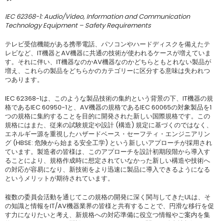
IEC 62368-1: Audio/Video, Information and Communication
Technology Equipment – Safety Requirements
テレビ受信機能がある携帯電話、パソコンやハードディスクを備えたテ
レビなど、IT機器とAV機器に共通の技術が使われるケースが増えていま
す。それに伴い、IT機器なのかAV機器なのかどちらともとれない製品が
増え、これらの製品をどちらかのカテゴリーに区分する意味は失われつ
つあります。
IEC 62368-1は、このような製品技術の集約という背景の下、IT機器の規
格であるIEC 60950-1と、AV機器の規格であるIEC 60065の対象製品を1
つの規格に集約することを目的に開発された新しい国際規格です。この
規格にはまた、従来の試験規定や設計 (構造) 規定に基づくのではなく、
エネルギー源を重視したハザードベース・セーフティ・エンジニアリン
グ (HBSE: 危険から始まる安全工学) という新しいアプローチが採用され
ています。製造者の皆様は、このアプローチを設計初期段階から導入す
ることにより、規格作成時に想定されていなかった新しい構造や技術へ
の対応が容易になり、新技術をより迅速に製品に導入できるようになる
というメリットが期待されています。
複数の委員会活動を通じてこの規格の開発に深く関与してきたULは、そ
の知識と情報をIT/AV機器業界の皆様と共有することで、円滑な移行を促
す力になりたいと考え、新規格への対応準備に役立つ情報やご案内を集