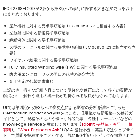
IEC 62368-1:2018第2版から第3版への移行に際する大きな変更点を以下
にまとめております。
屋外機器に対する要求事項追加 (IEC 60950-22に相当する内容)
光放射に関する新規要求事項追加
絶縁液体に関する要求事項追加
大型のワークセルに関する要求事項追加 (IEC 60950-23に相当する内
容)
ワイヤレス給電に関する要求事項追加
Fully Insulated Winding wire (FIW) に関する要求事項追加
防火用エンクロージャの開口の代替の決定方法
音圧測定の代替要求事項
上記の他、様々な詳細内容について明確化や修正によって多くの疑問が
解消され、解釈や運用の統一化が期待される改良がなされております。
ULでは第2版から第3版への変更点による影響の分析を詳細に行った
Certification Impact Analysisをはじめ、旧規格から新規格への移行ガ
イドとして、規格そのものや様々な解説記事、各種トレーニングなどの
Knowledge serviceを用意しております (
ToolKit: 要登録・英語・一部
有料
)。 “
What Engineers Ask
” (Q&A: 登録不要・英語) ではウェブサイ
ト上で質問を投稿することができ、既に150件近いトピックが掲載されて