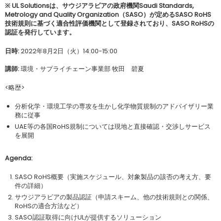
※ UL Solutionsは、サウジアラビアの政府機関Saudi Standards,
Metrology and Quality Organization（SASO）が定めるSASO RoHS
技術規則に基づく適合性評価機関として登録されており、SASO RoHSの
認証を発行しています。
日時:
2022年8月2日（火）14:00-15:00
講師:
環境・サプライチェーン事業部 牧田 碧夏
<略歴>
分析化学・環境工学の専攻を生かし化学物質規制のアドバイザリー業
務に従事
UAE等の各国RoHS規制については現地と直接確認・交渉しサービス
を展開
Agenda:
SASO RoHS概要（実施スケジュール、対象製品の該否の考え方、要
件の詳細）
サウジアラビアの製品認証（申請スキーム、他の技術規則との関係、
RoHSの適合方法など）
SASO認証取得に向けULが提供するソリューション