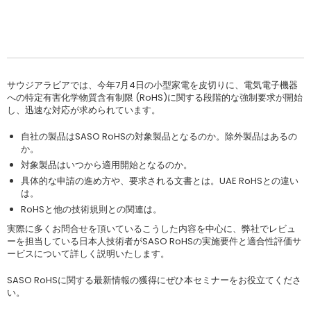
サウジアラビアでは、今年7月4日の小型家電を皮切りに、電気電子機器
への特定有害化学物質含有制限 (RoHS)に関する段階的な強制要求が開始
し、迅速な対応が求められています。
自社の製品はSASO RoHSの対象製品となるのか。除外製品はあるの
か。
対象製品はいつから適用開始となるのか。
具体的な申請の進め方や、要求される文書とは。UAE RoHSとの違い
は。
RoHSと他の技術規則との関連は。
実際に多くお問合せを頂いているこうした内容を中心に、弊社でレビュ
ーを担当している日本人技術者がSASO RoHSの実施要件と適合性評価サ
ービスについて詳しく説明いたします。
SASO RoHSに関する最新情報の獲得にぜひ本セミナーをお役立てくださ
い。