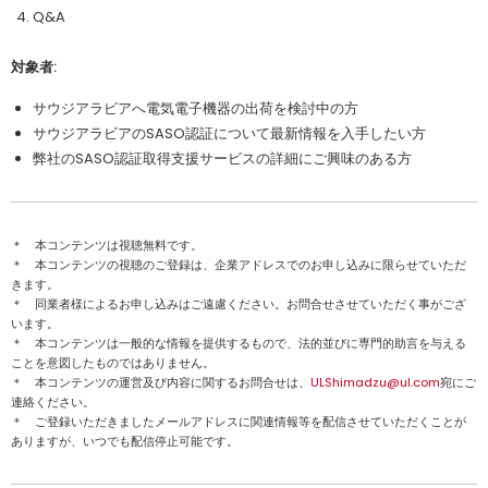
Q&A
対象者:
サウジアラビアへ電気電子機器の出荷を検討中の方
サウジアラビアのSASO認証について最新情報を入手したい方
弊社のSASO認証取得支援サービスの詳細にご興味のある方
＊ 本コンテンツは視聴無料です。
＊ 本コンテンツの視聴のご登録は、企業アドレスでのお申し込みに限らせていただ
きます。
＊ 同業者様によるお申し込みはご遠慮ください。お問合せさせていただく事がござ
います。
＊ 本コンテンツは一般的な情報を提供するもので、法的並びに専門的助言を与える
ことを意図したものではありません。
＊ 本コンテンツの運営及び内容に関するお問合せは、
ULShimadzu@ul.com
宛にご
連絡ください。
＊ ご登録いただきましたメールアドレスに関連情報等を配信させていただくことが
ありますが、いつでも配信停止可能です。