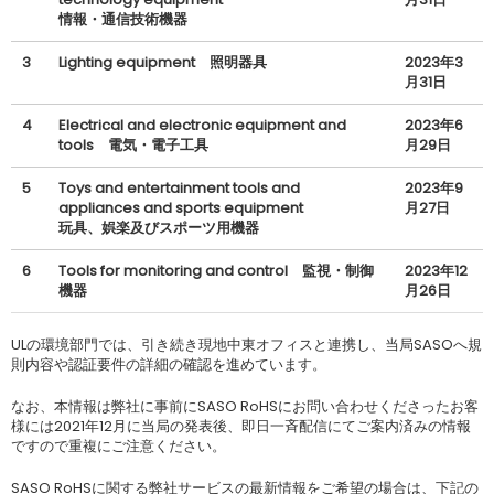
情報・通信技術機器
3
Lighting equipment 照明器具
2023年3
月31日
4
Electrical and electronic equipment and
2023年6
tools 電気・電子工具
月29日
5
Toys and entertainment tools and
2023年9
appliances and sports equipment
月27日
玩具、娯楽及びスポーツ用機器
6
Tools for monitoring and control 監視・制御
2023年12
機器
月26日
ULの環境部門では、引き続き現地中東オフィスと連携し、当局SASOへ規
則内容や認証要件の詳細の確認を進めています。
なお、本情報は弊社に事前にSASO RoHSにお問い合わせくださったお客
様には2021年12月に当局の発表後、即日一斉配信にてご案内済みの情報
ですので重複にご注意ください。
SASO RoHSに関する弊社サービスの最新情報をご希望の場合は、下記の