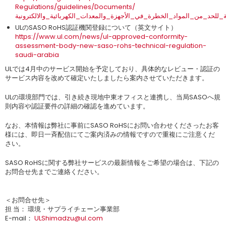
Regulations/guidelines/Documents/
ULのSASO RoHS認証機関登録について（英文サイト）
https://www.ul.com/news/ul-approved-conformity-
assessment-body-new-saso-rohs-technical-regulation-
saudi-arabia
ULでは4月中のサービス開始を予定しており、具体的なレビュー・認証の
サービス内容を改めて確定いたしましたら案内させていただきます。
ULの環境部門では、引き続き現地中東オフィスと連携し、当局SASOへ規
則内容や認証要件の詳細の確認を進めています。
なお、本情報は弊社に事前にSASO RoHSにお問い合わせくださったお客
様には、即日一斉配信にてご案内済みの情報ですので重複にご注意くだ
さい。
SASO RoHSに関する弊社サービスの最新情報をご希望の場合は、下記の
お問合せ先までご連絡ください。
＜お問合せ先＞
担 当： 環境・サプライチェーン事業部
E-mail：
ULShimadzu@ul.com