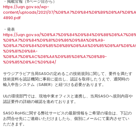
・掲載官報（11ページ目から）
https://uqn.gov.sa/wp-
content/uploads/2021/07/%D8%A7%D9%84%D8%B9%D8%AF%D8%A
4890.pdf
・発表
https://uqn.gov.sa/%D8%A7%D9%84%D9%84%D9%88%D8%A7%D8
%D8%A7%D9%84%D9%81%D9%86%D9%8A%D8%A9-
%D8%A7%D9%84%D9%85%D8%B9%D8%AA%D9%85%D8%AF%D8%A
%D9%81%D9%8A-
%D8%A7%D8%AC%D8%AA%D9%85%D8%A7%D8%B9-
%D9%85%D8%AC%D9%84/
サウジアラビア当局SASOの定めるこの技術規則に関して、要件を満たす
技術資料を認証機関に事前に提出し、認証を取得したうえで、通関時の
輸入申告システム（SABER）と紐づける必要があります。
ULの環境部門では、現地中東オフィスと連携し、当局SASOへ規則内容や
認証要件の詳細の確認を進めております。
SASO RoHSに関する弊社サービスの最新情報をご希望の場合は、下記の
お問合せ先にご連絡いただけましたら、個別にメールにて案内させてい
ただきます。