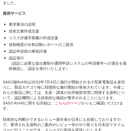
ました。
提供サービス
要求事項の説明
技術文書作成支援
リスク評価手順書の作成支援
規制物質の分析試験レポートのご提供
認証申請前の事前評価
認証発行
（認証に必要な提出書類や通関申請システムの申請要件への適合を最
終確認し、認証を発行いたします）
SASO版RoHSは2022年7月4日に施行が開始される小型家電製品を皮切
りに、製品カテゴリ毎に段階的な施行開始が発表されています。今後こ
れらの製品に関しては、生産・調達の化学物質管理に関係する資料につ
いて、認証機関による技術的な確認が要求されることになります。
SASO RoHSに関する詳細は、
こちらのページ
からもご確認いただけま
す。
技術的な判断ができるレビュー責任者が日本にも在籍しておりますの
で、要求される資料のご案内やレビュー等のやり取りを日本語でタイム
リーに行うことができ、スムーズな申請を実現いたします。