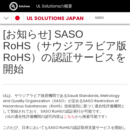
UL Solutionsの概要
UL SOLUTIONS JAPAN
NEWS
[お知らせ] SASO
RoHS（サウジアラビア版
RoHS）の認証サービスを
開始
ULは、サウジアラビア政府機関であるSaudi Standards, Metrology
and Quality Organization（SASO）が定めるSASO Restriction of
Hazardous Substances（RoHS）技術規則に基づく適合性評価機関と
して登録されており、SASO RoHSの認証発行が可能です。
（ULの適合性評価機関の認可内容は
こちら
から検索可能です）
このたび、日本においてもSASO RoHSの認証取得支援サービスを開始し