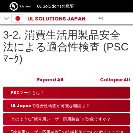
UL Solutionsの概要
UL SOLUTIONS JAPAN
FAQ
3-2. 消費生活用製品安全
法による適合性検査 (PSC
ﾏｰｸ)
Expand All
Collapse All
PSCマークとは？
UL Japanで適合性検査が可能な範囲は？
どのような"携帯用レーザー応用装置"が対象ですか？
"携帯用レーザー応用装置" の技術基準について教えてくださ