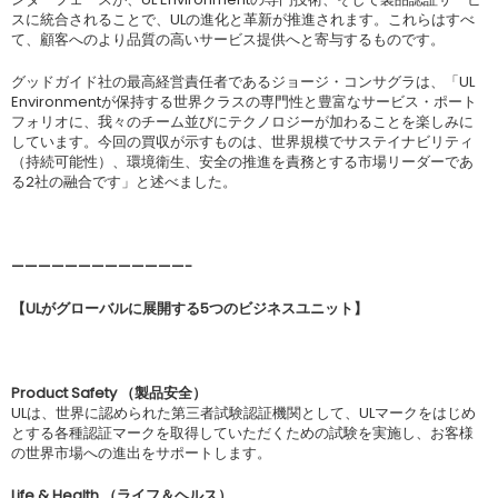
スに統合されることで、ULの進化と革新が推進されます。これらはすべ
て、顧客へのより品質の高いサービス提供へと寄与するものです。
グッドガイド社の最高経営責任者であるジョージ・コンサグラは、「UL
Environmentが保持する世界クラスの専門性と豊富なサービス・ポート
フォリオに、我々のチーム並びにテクノロジーが加わることを楽しみに
しています。今回の買収が示すものは、世界規模でサステイナビリティ
（持続可能性）、環境衛生、安全の推進を責務とする市場リーダーであ
る2社の融合です」と述べました。
—————————————-
【UL
がグローバルに展開する
5
つのビジネスユニット】
Product Safety （製品安全）
ULは、世界に認められた第三者試験認証機関として、ULマークをはじめ
とする各種認証マークを取得していただくための試験を実施し、お客様
の世界市場への進出をサポートします。
Life & Health （ライフ＆ヘルス）