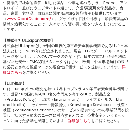
つ健康的で社会的責任に即した製品、企業を選べるよう、iPhone、アン
ドロイド、並びにウェブサイトを通じて、介護/家庭用化学製品や、食
品、家電、衣料品、自動車に関する詳細な製品情報を提供しています
（
www.GoodGuide.com/
）。グッドガイド社の目標は、消費者製品の
情報を透明化することで、人々がより賢い買い物をできるようにするこ
とです。
【株式会社UL Japanの概要】
株式会社UL Japanは、米国の世界的第三者安全科学機関であるULの日本
法人として、2003年に設立されました。現在、ULのグローバル・ネット
ワークを活用し、北米のULマークのみならず、日本の電気用品安全法に
基づいた安全・EMC認証のSマークをはじめ、欧州、中国市場向けの製品
に必要とされる認証マークの適合性評価サービスを提供しています。
詳
細はこちら
をご覧ください。
【ULの概要】
ULは、100年以上の歴史を持つ世界トップクラスの第三者安全科学機関で
す。世界46カ国に約9,000名の専門家を有するULは、製品安全
（Product Safety）、環境（Environment）、ライフ＆ヘルス（Life
and Health）、セミナー・情報提供（Knowledge Services）、検査・
検証（Verification Services）のサービスを提供する5つの事業部門を設
置し、拡大する顧客のニーズに対応すると共に、公共安全というミッシ
ョンに向けた活動を展開しています。
詳細はこちら
をご覧ください。