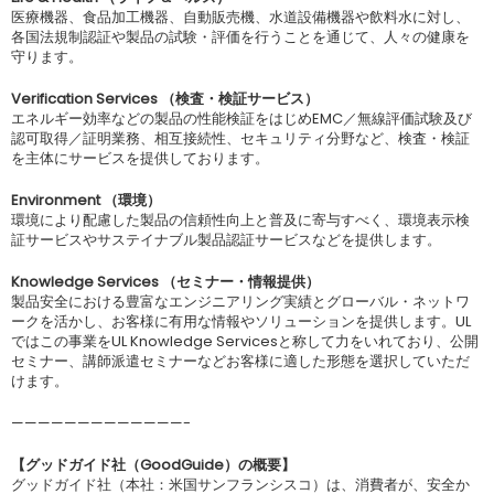
医療機器、食品加工機器、自動販売機、水道設備機器や飲料水に対し、
各国法規制認証や製品の試験・評価を行うことを通じて、人々の健康を
守ります。
Verification Services （検査・検証サービス）
エネルギー効率などの製品の性能検証をはじめEMC／無線評価試験及び
認可取得／証明業務、相互接続性、セキュリティ分野など、検査・検証
を主体にサービスを提供しております。
Environment （環境）
環境により配慮した製品の信頼性向上と普及に寄与すべく、環境表示検
証サービスやサステイナブル製品認証サービスなどを提供します。
Knowledge Services （セミナー・情報提供）
製品安全における豊富なエンジニアリング実績とグローバル・ネットワ
ークを活かし、お客様に有用な情報やソリューションを提供します。UL
ではこの事業をUL Knowledge Servicesと称して力をいれており、公開
セミナー、講師派遣セミナーなどお客様に適した形態を選択していただ
けます。
—————————————-
【グッドガイド社（
GoodGuide
）の概要】
グッドガイド社（本社：米国サンフランシスコ）は、消費者が、安全か