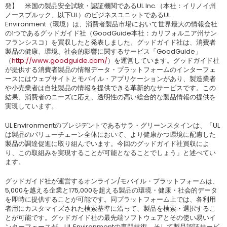
発】 米国の製品安全試験・認証機関であるUL Inc.（本社：イリノイ州
ノースブルック、以下UL）のビジネスユニットであるUL
Environment（環境）は、消費者製品市場において世界最大の情報会社
の1つであるグッドガイド社（GoodGuide本社：カリフォルニア州サン
フランシスコ）を買収したと発表しました。グッドガイド社は、消費者
製品の健康、環境、社会的影響に関するサービス「GoodGuide」
（
http://www.goodguide.com/
）を運営しています。グッドガイド社
が提供する消費者製品の情報データ・プラットフォームのインターフェ
ースにはウェブサイトとモバイル・アプリケーションがあり、製造業者
や小売業者は自社製品の情報を提供できる革新的なサービスです。この
結果、消費者のニーズに応え、透明性の高い総合的な製品情報の提供を
実現しています。
UL Environmentのプレジデントであるサラ・グリーンスタインは、「UL
は製品のバリューチェーン全体において、より健康かつ環境に配慮した
製品の調達促進に取り組んでいます。今回のグッドガイド社買収によ
り、この取組みを実現することが可能となることでしょう」と述べてい
ます。
グッドガイド社が運営するオンライン/モバイル・プラットフォームは、
5,000を越える企業と175,000を超える製品の環境・健康・社会的データ
を即時に提供することが可能です。同プラットフォーム上では、各利用
者用にカスタマイズされた検索基準に沿って、製品を検索・選択するこ
とが可能です。グッドガイド社の最先端ソフトウェアとその使い易いイ
ンターフェースが、UL Environmentの専門技術、そして製品認証サービ