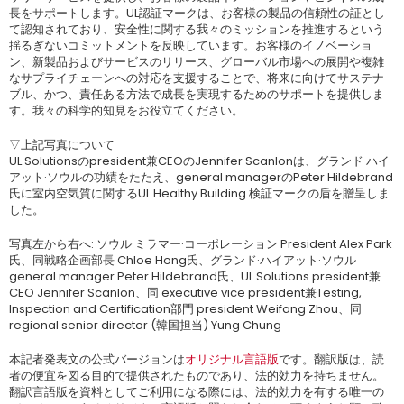
長をサポートします。UL認証マークは、お客様の製品の信頼性の証とし
て認知されており、安全性に関する我々のミッションを推進するという
揺るぎないコミットメントを反映しています。お客様のイノベーショ
ン、新製品およびサービスのリリース、グローバル市場への展開や複雑
なサプライチェーンへの対応を支援することで、将来に向けてサステナ
ブル、かつ、責任ある方法で成長を実現するためのサポートを提供しま
す。我々の科学的知見をお役立てください。
▽上記写真について
UL Solutionsのpresident兼CEOのJennifer Scanlonは、グランド·ハイ
アット·ソウルの功績をたたえ、general managerのPeter Hildebrand
氏に室内空気質に関するUL Healthy Building 検証マークの盾を贈呈しま
した。
写真左から右へ: ソウル·ミラマー·コーポレーション President Alex Park
氏、同戦略企画部長 Chloe Hong氏、グランド·ハイアット·ソウル
general manager Peter Hildebrand氏、UL Solutions president兼
CEO Jennifer Scanlon、同 executive vice president兼Testing,
Inspection and Certification部門 president Weifang Zhou、同
regional senior director (韓国担当) Yung Chung
本記者発表文の公式バージョンは
オリジナル言語版
です。翻訳版は、読
者の便宜を図る目的で提供されたものであり、法的効力を持ちません。
翻訳言語版を資料としてご利用になる際には、法的効力を有する唯一の