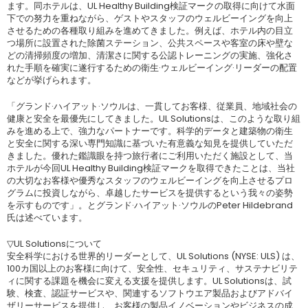
ます。同ホテルは、UL Healthy Building検証マークの取得に向けて水面
下での努力を重ねながら、ゲストやスタッフのウェルビーイングを向上
させるための各種取り組みを進めてきました。例えば、ホテル内の目立
つ場所に設置された除菌ステーション、公共スペースや客室の床や壁な
どの清掃頻度の増加、清潔さに関する公認トレーニングの実施、強化さ
れた手順を確実に遂行するための衛生·ウェルビーイング·リーダーの配置
などが挙げられます。
「グランド·ハイアット·ソウルは、一貫してお客様、従業員、地域社会の
健康と安全を最優先にしてきました。UL Solutionsは、このような取り組
みを進める上で、強力なパートナーです。科学的データと建築物の衛生
と安全に関する深い専門知識に基づいた有意義な知見を提供していただ
きました。優れた鑑識眼を持つ旅行者にご利用いただく施設として、当
ホテルが今回UL Healthy Building検証マークを取得できたことは、当社
の大切なお客様や優秀なスタッフのウェルビーイングを向上させるプロ
グラムに投資しながら、卓越したサービスを提供するという我々の姿勢
を示すものです」。とグランド·ハイアット·ソウルのPeter Hildebrand
氏は述べています。
▽UL Solutionsについて
安全科学における世界的リーダーとして、UL Solutions (NYSE: ULS) は、
100カ国以上のお客様に向けて、安全性、セキュリティ、サステナビリテ
ィに関する課題を機会に変える支援を提供します。UL Solutionsは、試
験、検査、認証サービスや、関連するソフトウエア製品およびアドバイ
ザリーサービスを提供し、お客様の製品イノベーションやビジネスの成