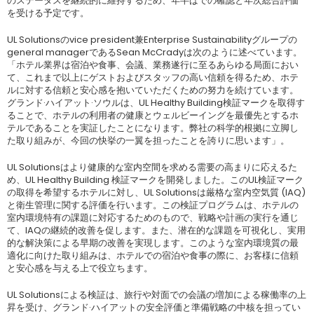
のステータスを継続的に維持するため、年半ばでの確認と年次総合評価
を受ける予定です。
UL Solutionsのvice president兼Enterprise Sustainabilityグループの
general managerであるSean McCradyは次のように述べています。
「ホテル業界は宿泊や食事、会議、業務遂行に至るあらゆる局面におい
て、これまで以上にゲストおよびスタッフの高い信頼を得るため、ホテ
ルに対する信頼と安心感を抱いていただくための努力を続けています。
グランド·ハイアット·ソウルは、UL Healthy Building検証マークを取得す
ることで、ホテルの利用者の健康とウェルビーイングを最優先とするホ
テルであることを実証したことになります。弊社の科学的根拠に立脚し
た取り組みが、今回の快挙の一翼を担ったことを誇りに思います」。
UL Solutionsはより健康的な室内空間を求める需要の高まりに応えるた
め、UL Healthy Building 検証マークを開発しました。このUL検証マーク
の取得を希望するホテルに対し、UL Solutionsは厳格な室内空気質 (IAQ)
と衛生管理に関する評価を行います。この検証プログラムは、ホテルの
室内環境特有の課題に対応するためのもので、戦略や計画の実行を通じ
て、IAQの継続的改善を促します。また、潜在的な課題を可視化し、実用
的な解決策による早期の改善を実現します。このような室内環境質の最
適化に向けた取り組みは、ホテルでの宿泊や食事の際に、お客様に信頼
と安心感を与える上で役立ちます。
UL Solutionsによる検証は、旅行や対面での会議の増加による稼働率の上
昇を受け、グランド·ハイアットの安全評価と準備戦略の中核を担ってい