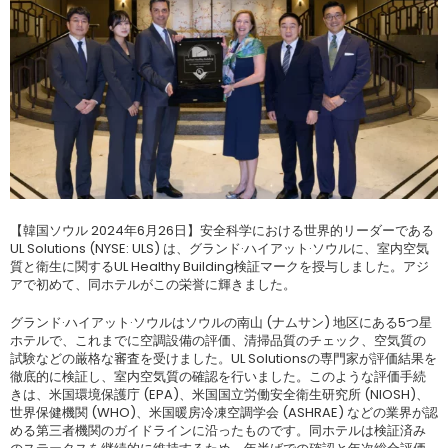
【韓国ソウル 2024年6月26日】安全科学における世界的リーダーである
UL Solutions (NYSE: ULS) は、グランド·ハイアット·ソウルに、室内空気
質と衛生に関するUL Healthy Building検証マークを授与しました。アジ
アで初めて、同ホテルがこの栄誉に輝きました。
グランド·ハイアット·ソウルはソウルの南山 (ナムサン) 地区にある5つ星
ホテルで、これまでに空調設備の評価、清掃品質のチェック、空気質の
試験などの厳格な審査を受けました。UL Solutionsの専門家が評価結果を
徹底的に検証し、室内空気質の確認を行いました。このような評価手続
きは、米国環境保護庁 (EPA)、米国国立労働安全衛生研究所 (NIOSH)、
世界保健機関 (WHO)、米国暖房冷凍空調学会 (ASHRAE) などの業界が認
める第三者機関のガイドラインに沿ったものです。同ホテルは検証済み