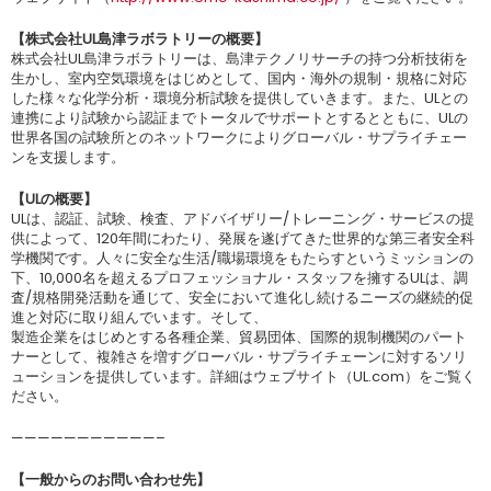
【株式会社UL島津ラボラトリーの概要】
株式会社UL島津ラボラトリーは、島津テクノリサーチの持つ分析技術を
生かし、室内空気環境をはじめとして、国内・海外の規制・規格に対応
した様々な化学分析・環境分析試験を提供していきます。また、ULとの
連携により試験から認証までトータルでサポートとするとともに、ULの
世界各国の試験所とのネットワークによりグローバル・サプライチェー
ンを支援します。
【ULの概要】
ULは、認証、試験、検査、アドバイザリー/トレーニング・サービスの提
供によって、120年間にわたり、発展を遂げてきた世界的な第三者安全科
学機関です。人々に安全な生活/職場環境をもたらすというミッションの
下、10,000名を超えるプロフェッショナル・スタッフを擁するULは、調
査/規格開発活動を通じて、安全において進化し続けるニーズの継続的促
進と対応に取り組んでいます。そして、
製造企業をはじめとする各種企業、貿易団体、国際的規制機関のパート
ナーとして、複雑さを増すグローバル・サプライチェーンに対するソリ
ューションを提供しています。詳細はウェブサイト（UL.com）をご覧く
ださい。
———————————–
【一般からのお問い合わせ先】