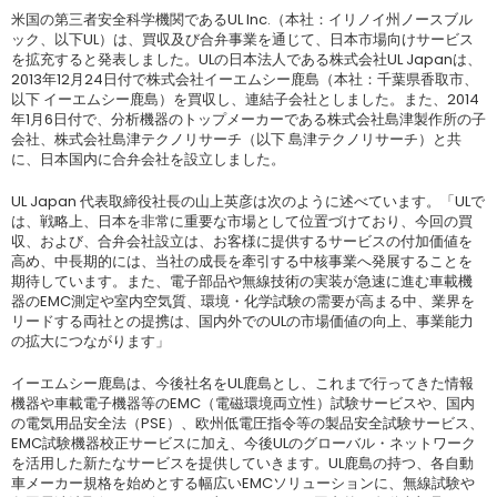
米国の第三者安全科学機関であるUL Inc.（本社：イリノイ州ノースブル
ック、以下UL）は、買収及び合弁事業を通じて、日本市場向けサービス
を拡充すると発表しました。ULの日本法人である株式会社UL Japanは、
2013年12月24日付で株式会社イーエムシー鹿島（本社：千葉県香取市、
以下 イーエムシー鹿島）を買収し、連結子会社としました。また、2014
年1月6日付で、分析機器のトップメーカーである株式会社島津製作所の子
会社、株式会社島津テクノリサーチ（以下 島津テクノリサーチ）と共
に、日本国内に合弁会社を設立しました。
UL Japan 代表取締役社長の山上英彦は次のように述べています。「ULで
は、戦略上、日本を非常に重要な市場として位置づけており、今回の買
収、および、合弁会社設立は、お客様に提供するサービスの付加価値を
高め、中長期的には、当社の成長を牽引する中核事業へ発展することを
期待しています。また、電子部品や無線技術の実装が急速に進む車載機
器のEMC測定や室内空気質、環境・化学試験の需要が高まる中、業界を
リードする両社との提携は、国内外でのULの市場価値の向上、事業能力
の拡大につながります」
イーエムシー鹿島は、今後社名をUL鹿島とし、これまで行ってきた情報
機器や車載電子機器等のEMC（電磁環境両立性）試験サービスや、国内
の電気用品安全法（PSE）、欧州低電圧指令等の製品安全試験サービス、
EMC試験機器校正サービスに加え、今後ULのグローバル・ネットワーク
を活用した新たなサービスを提供していきます。UL鹿島の持つ、各自動
車メーカー規格を始めとする幅広いEMCソリューションに、無線試験や