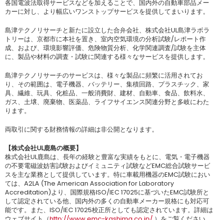
各国電波法取得サービスなどを加えることで、国内外の自動車部品メー
カーに対し、より幅広いワンストップサービスを提供してまいります。
島津テクノリサーチと新たに設立した合弁会社、株式会社UL島津ラボラ
トリーは、京都市に本社を置き、室内空気環境の分析試験/レポート作
成、および、環境影響評価、危険物質分析、化学関連調査/試験を主体
に、製品や材料の調査・試験に関連する様々なサービスを提供します。
島津テクノリサーチのサービスは、様々な製品に頻繁に活用されてお
り、その範囲は、電子機器、バッテリー、集積回路、プラスチック、家
具、繊維、玩具、化粧品、一般消費財、建材、自動車、食品、飲料水、
ガス、土壌、廃棄物、医薬品、ライフサイエンス関連分野と多岐にわた
ります。
両取引に関する財務情報の詳細は非公開となります。
【株式会社UL鹿島の概要】
株式会社UL鹿島は、長年の経験と豊富な実績をもとに、電気・電子機器
の不要電磁波妨害試験およびイミュニティ試験などEMC総合試験サービ
スを主な業務として提供しています。特に車載用機器のEMC試験におい
ては、A2LA (The American Association for Laboratory
Accreditation)より、国際規格ISO/IEC 17025に基づいたEMC試験所と
して認定されている他、国内外の多くの自動車メーカー規格にも対応可
能です。また、ISO/IEC 17025校正所としても認定されています。詳細は
ウェブサイト（
http://www.emc-kashima.co.jp/
）をご覧ください。