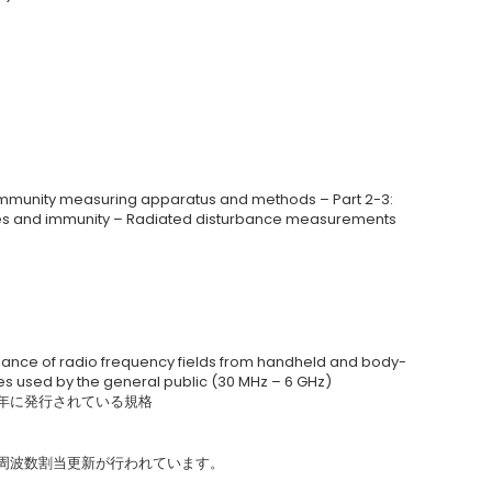
 immunity measuring apparatus and methods – Part 2-3:
es and immunity – Radiated disturbance measurements
ance of radio frequency fields from handheld and body-
 used by the general public (30 MHz – 6 GHz)
2014年に発行されている規格
等の周波数割当更新が行われています。