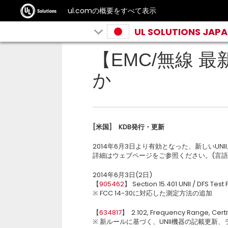
ul.comの概要をすべて表示
UL SOLUTIONS JAP
【EMC/無線 最新
か
[米国]
KDB
発行・更新
2014年6月3日より有効となった、新しいUN
詳細はウェブページをご参照ください。(言語
2014年6月3日(2日)
【
905462
】 Section 15.401 UNII / DFS Tes
※ FCC 14-30に対応した測定方法の追加
【
634817
】 2.102, Frequency Range, Certi
※ 新ルールに基づく、UNII機器の記載更新、