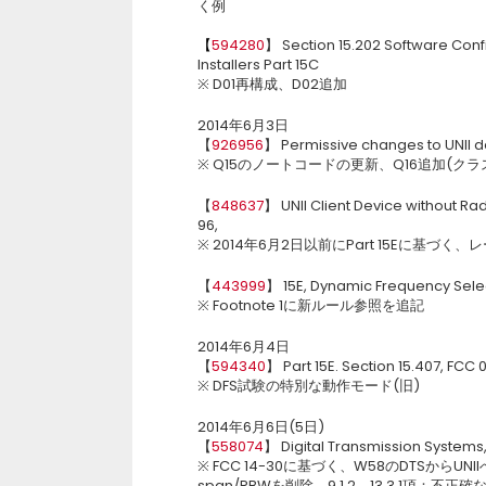
く例
【
594280
】 Section 15.202 Software Conf
Installers Part 15C
※ D01再構成、D02追加
2014年6月3日
【
926956
】 Permissive changes to UNII d
※ Q15のノートコードの更新、Q16追加(ク
【
848637
】 UNII Client Device without Rad
96,
※ 2014年6月2日以前にPart 15Eに基
【
443999
】 15E, Dynamic Frequency Selec
※ Footnote 1に新ルール参照を追記
2014年6月4日
【
594340
】 Part 15E. Section 15.407, FCC
※ DFS試験の特別な動作モード(旧)
2014年6月6日(5日)
【
558074
】 Digital Transmission Syste
※ FCC 14-30に基づく、W58のDTSからUNI
span/RBWを削除、9.1.2、13.3.1