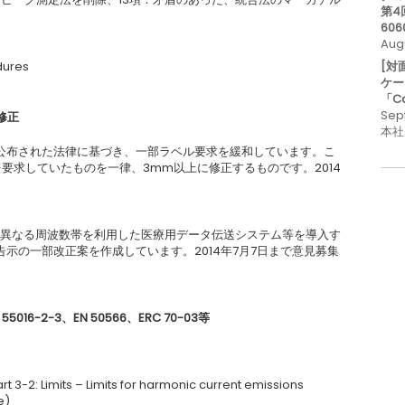
第4
606
Aug
dures
[対
ケー
「C
Sep
修正
本社
日に公布された法律に基づき、一部ラベル要求を緩和しています。こ
要求していたものを一律、3mm以上に修正するものです。2014
ムと異なる周波数帯を利用した医療用データ伝送システム等を導入す
示の一部改正案を作成しています。2014年7月7日まで意見募集
 55016-2-3
、
EN 50566
、
ERC 70-03
等
t 3-2: Limits – Limits for harmonic current emissions
e)