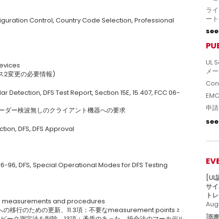
ライ
ート
iguration Control, Country Code Selection, Professional
see 
PU
UL S
evices
メー
ラス2変更の必要情報)
Con
ar Detection, DFS Test Report, Section 15E, 15.407, FCC 06-
EM
申請
づく、レーダー検波無しのクライアント機器への要求
see 
tion, DFS, DFS Approval
EV
 06-96, DFS, Special Operational Modes for DFS Testing
[U
サイ
トレ
ms, measurements and procedures
Augu
Iへの移行のための更新、11.3項：不要なmeasurement points ≥
[医
項：不正確なピーク測定法を削除、13項：矛盾のあった、統合法のマーカデル