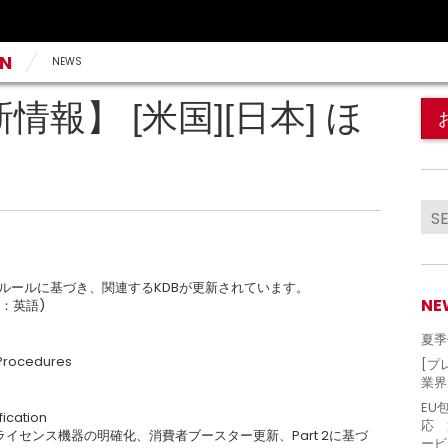
AN
NEWS
情報】 [米国][日本] ほ
IIルールに基づき、関連するKDBが更新されています。
NE
：英語)
夏季
t Procedures
[プ
業界
EU
fication
応 
ライセンス機器の明確化、消費者ブースター更新、Part 2に基づ
ービ