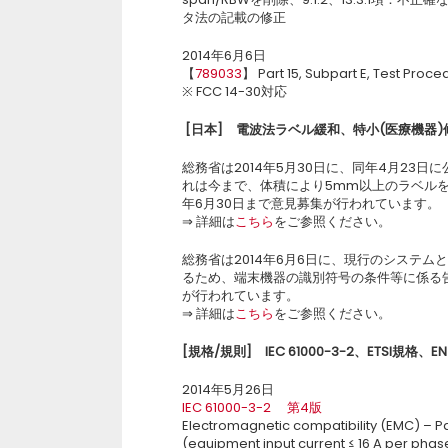
タ法の記載の修正
2014年6月6日
【
789033
】 Part 15, Subpart E, Test Proce
※ FCC 14-30対応
[
日本
]
電波法ラベル緩和、特小
(
医療機器
)
総務省は2014年5月30日に、同年4月23
れは今まで、体積により5mm以上のラベルを
年6月30日まで意見募集が行われています。
⇒ 詳細は
こちら
をご参照ください。
総務省は2014年6月6日に、現行のシステ
るため、端末機器の識別符号の条件等に係る告
が行われています。
⇒ 詳細は
こちら
をご参照ください。
[
規格
/
規則
]
IEC 61000-3-2
、
ETSI
規格、
EN
2014年5月26日
IEC 61000-3-2 第4版
Electromagnetic compatibility (EMC) – Par
(equipment input current ≤ 16 A per phas