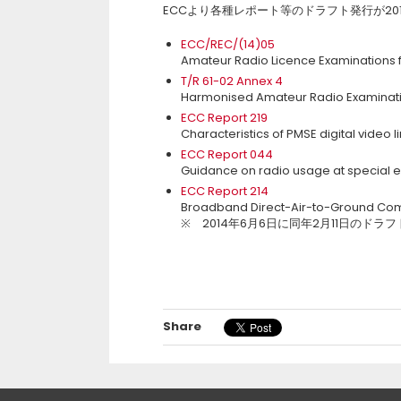
ECCより各種レポート等のドラフト発行が20
ECC/REC/(14)05
Amateur Radio Licence Examinations fo
T/R 61-02 Annex 4
Harmonised Amateur Radio Examinatio
ECC Report 219
Characteristics of PMSE digital video l
ECC Report 044
Guidance on radio usage at special 
ECC Report 214
Broadband Direct-Air-to-Ground Co
※ 2014年6月6日に同年2月11日のド
Share