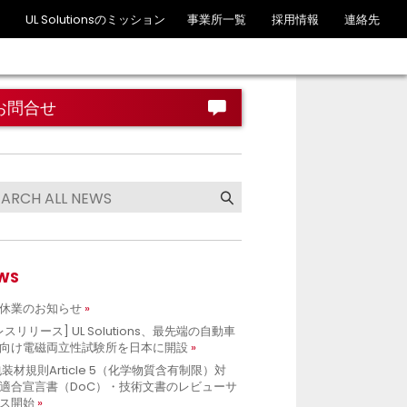
UL Solutionsのミッション
事業所一覧
採用情報
連絡先
お問合せ
WS
休業のお知らせ
レスリリース] UL Solutions、最先端の自動車
向け電磁両立性試験所を日本に開設
包装材規則Article 5（化学物質含有制限）対
適合宣言書（DoC）・技術文書のレビューサ
ス開始