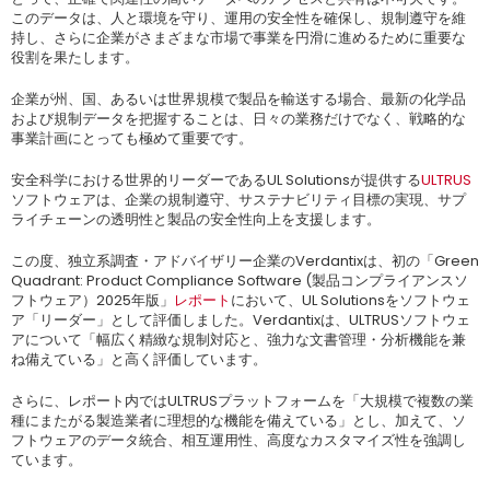
このデータは、人と環境を守り、運用の安全性を確保し、規制遵守を維
持し、さらに企業がさまざまな市場で事業を円滑に進めるために重要な
役割を果たします。
企業が州、国、あるいは世界規模で製品を輸送する場合、最新の化学品
および規制データを把握することは、日々の業務だけでなく、戦略的な
事業計画にとっても極めて重要です。
安全科学における世界的リーダーであるUL Solutionsが提供する
ULTRUS
ソフトウェアは、企業の規制遵守、サステナビリティ目標の実現、サプ
ライチェーンの透明性と製品の安全性向上を支援します。
この度、独立系調査・アドバイザリー企業のVerdantixは、初の「Green
Quadrant: Product Compliance Software (製品コンプライアンスソ
フトウェア）2025年版」
レポート
において、UL Solutionsをソフトウェ
ア「リーダー」として評価しました。Verdantixは、ULTRUSソフトウェ
アについて「幅広く精緻な規制対応と、強力な文書管理・分析機能を兼
ね備えている」と高く評価しています。
さらに、レポート内ではULTRUSプラットフォームを「大規模で複数の業
種にまたがる製造業者に理想的な機能を備えている」とし、加えて、ソ
フトウェアのデータ統合、相互運用性、高度なカスタマイズ性を強調し
ています。