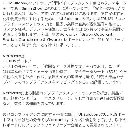
UL Solutionsのソフトウェア部門バイスプレジデント兼ゼネラルマネージ
ャーであるSimin Zhouは次のように述べています。「安全への揺るぎな
い取り組みは、私たちのすべての活動の根幹にあります。常に変化する
化学物質規制に対応するために、UL Solutionsの強力なULTRUS製品コン
プライアンスソフトウェアは、幅広い業界の企業が規制遵守を維持し、
リスクを軽減、ブランドを保護し、世界中で自信を持って事業を展開で
きるよう支援します。今回、初のVerdantix『Green Quadrant:
Product Compliance Software』レポートにおいて、当社が「リーダ
ー」として選ばれたことを誇りに思います。」
Verdantixは
ULTRUSポートフ
ォリオの強みとして、「強固なデータ連携で支えられており、ユーザー
は非準拠のサプライヤーを迅速に特定し、安全データシート（SDS）やそ
の他の文書を分析・作成、規制の変更の追跡が可能で、特定の部品やサ
ブパーツのコンプライアンスをマッピングできる」と評価しています。
Verdantixによる製品コンプライアンスソフトウェアの分析は、製品デ
モ、顧客インタビュー、デスクリサーチ、そして詳細な119項目の質問票
など、数多くの側面を含んでいます。
製品コンプライアンスに関する評価に加え、UL SolutionsのULTRUSポー
トフォリオは他の分野でもVerdantixより高い評価を受けており、以下の
レポートにおいてソフトウェアリーダー企業として認定されています。