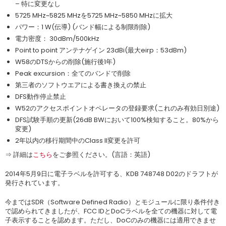
– 特に変更なし
5725 MHz~5825 MHzを5725 MHz~5850 MHzに拡大
パワー：1 W(伝導) (バンド幅による制限削除)
電力密度： 30dBm/500kHz
Point to point アンテナゲイン 23dBi(最大eirp：53dBm)
W58のDTSからの削除(施行後1年)
Peak excursion：全てのバンドで削除
第三者のソフトウエアによる書き換えの禁止
DFS動作停止禁止
W52のアクセスポイントオペレータの登録要求(これのみ有効日別途)
DFS試験手順の更新(26dB BWにおいて100%検知すること。80%から
変更)
2年以内の移行期間中のClass II変更を許可
⇒ 詳細は
こちら
をご参照ください。(言語：英語)
2014年5月9日に電子ラベルを許可する、KDB 748748 D02のドラフトが
発行されています。
今まではSDR（Software Defined Radio）とモジュールに限り条件付き
で認められてきましたが、FCC IDとDoCラベルを全ての機器に対して電
子表示することを認めます。ただし、DoCのみの機器には適用できませ