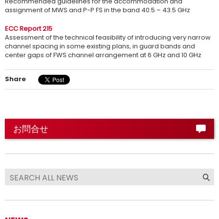
Recommended guidelines for the accommodation and
assignment of MWS and P-P FS in the band 40.5 – 43.5 GHz
ECC Report 215
Assessment of the technical feasibility of introducing very narrow
channel spacing in some existing plans, in guard bands and
center gaps of FWS channel arrangement at 6 GHz and 10 GHz
Share
お問合せ