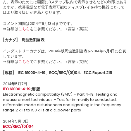
ん。表示のためには画面に3ステップ以内で表示させるなどの制限はあり
ますが、携帯電話など電子表示可能なディスプレイを持つ機器にとって
はより取り扱いが容易となります。
コメント期間は2014年6月13日までです。
⇒ 詳細は
こちら
をご参照ください。（言語：英語）
[
カナダ
]
周波数割当表
インダストリーカナダは、2014年版周波数割当表を2014年5月1日に公表
しています。
⇒ 詳細は
こちら
でご参照ください。（言語：英語）
[
規格
]
IEC 61000-4-19
、
ECC/REC/(01)04
、
ECC Report 215
2014年5月7日
IEC 61000-4-19
第
1
版
Electromagnetic compatibility (EMC) – Part 4-19: Testing and
measurement techniques – Test for immunity to conducted,
differential mode disturbances and signalling in the frequency
range 2 kHz to 150 kHz at a.c. power ports
2014年5月13日
ECC/REC/(01)04