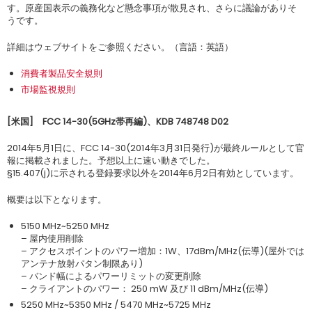
す。原産国表示の義務化など懸念事項が散見され、さらに議論がありそ
うです。
詳細はウェブサイトをご参照ください。（言語：英語）
消費者製品安全規則
市場監視規則
[
米国
]
FCC 14-30(5GHz
帯再編
)
、
KDB 748748 D02
2014年5月1日に、FCC 14-30(2014年3月31日発行)が最終ルールとして官
報に掲載されました。予想以上に速い動きでした。
§15.407(j)に示される登録要求以外を2014年6月2日有効としています。
概要は以下となります。
5150 MHz~5250 MHz
– 屋内使用削除
– アクセスポイントのパワー増加：1W、17dBm/MHz(伝導)(屋外では
アンテナ放射パタン制限あり)
– バンド幅によるパワーリミットの変更削除
– クライアントのパワー： 250 mW 及び 11 dBm/MHz(伝導)
5250 MHz~5350 MHz / 5470 MHz~5725 MHz