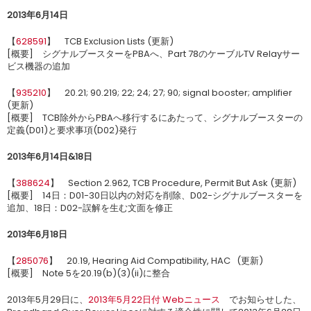
2013年6月14日
【
628591
】 TCB Exclusion Lists (更新)
[概要] シグナルブースターをPBAへ、Part 78のケーブルTV Relayサー
ビス機器の追加
【
935210
】 20.21; 90.219; 22; 24; 27; 90; signal booster; amplifier
(更新)
[概要] TCB除外からPBAへ移行するにあたって、シグナルブースターの
定義(D01)と要求事項(D02)発行
2013年6月14日&18日
【
388624
】 Section 2.962, TCB Procedure, Permit But Ask (更新)
[概要] 14日：D01-30日以内の対応を削除、D02-シグナルブースターを
追加、18日：D02-誤解を生む文面を修正
2013年6月18日
【
285076
】 20.19, Hearing Aid Compatibility, HAC (更新)
[概要] Note 5を20.19(b)(3)(ii)に整合
2013年5月29日に、
2013年5月22日付 Webニュース
でお知らせした、