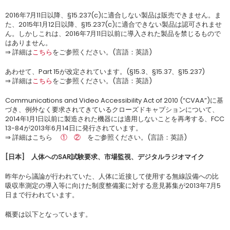
2016年7月11日以降、§15.237(c)に適合しない製品は販売できません。ま
た、2015年1月12日以降、§15.237(c)に適合できない製品は認可されませ
ん。しかしこれは、2016年7月11日以前に導入された製品を禁じるもので
はありません。
⇒ 詳細は
こちら
をご参照ください。(言語：英語)
あわせて、Part 15が改定されています。(§15.3、§15.37、§15.237)
⇒ 詳細は
こちら
をご参照ください。(言語：英語)
Communications and Video Accessibility Act of 2010 (“CVAA”)に基
づき、例外なく要求されてきているクローズドキャプションについて、
2014年1月1日以前に製造された機器には適用しないことを再考する、FCC
13-84が2013年6月14日に発行されています。
⇒ 詳細はこちら
①
②
をご参照ください。(言語：英語)
[
日本
]
人体への
SAR
試験要求、市場監視、デジタルラジオマイク
昨年から議論が行われていた、人体に近接して使用する無線設備への比
吸収率測定の導入等に向けた制度整備案に対する意見募集が2013年7月5
日まで行われています。
概要は以下となっています。