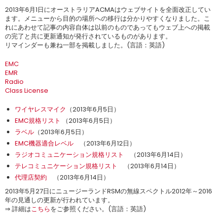
2013年6月1日にオーストラリアACMAはウェブサイトを全面改正してい
ます。メニューから目的の場所への移行は分かりやすくなりました。こ
れにあわせて記事の内容自体は以前のものであってもウェブ上への掲載
の完了と共に更新通知が発行されているものがあります。
リマインダーも兼ね一部を掲載しました。(言語：英語)
EMC
EMR
Radio
Class License
ワイヤレスマイク
（2013年6月5日）
EMC規格リスト
（2013年6月5日）
ラベル
（2013年6月5日）
EMC機器適合レベル
（2013年6月12日）
ラジオコミュニケーション規格リスト
（2013年6月14日）
テレコミュニケーション規格リスト
（2013年6月14日）
代理店契約
（2013年6月14日）
2013年5月27日にニュージーランドRSMの無線スペクトル2012年～2016
年の見通しの更新が行われています。
⇒ 詳細は
こちら
をご参照ください。(言語：英語)