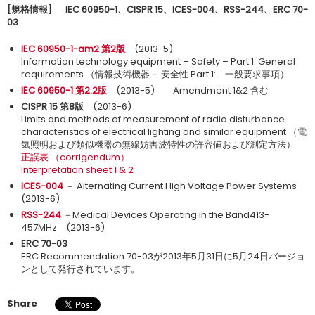
[
規格情報
]
IEC 60950-1
、
CISPR 15
、
ICES-004
、
RSS-244
、
ERC 70-
03
IEC 60950-1-am2 第2版
(2013-5)
Information technology equipment – Safety – Part 1: General
requirements （情報技術機器－ 安全性 Part 1: 一般要求事項）
IEC 60950-1 第2.2版
(2013-5) Amendment 1&2 含む
CISPR 15 第8版
(2013-6)
Limits and methods of measurement of radio disturbance
characteristics of electrical lighting and similar equipment （電
気照明および類似機器の無線妨害波特性の許容値および測定方法）
正誤表 （corrigendum）
Interpretation sheet 1 & 2
ICES-004
－ Alternating Current High Voltage Power Systems
(2013-6)
RSS-244
－Medical Devices Operating in the Band413-
457MHz (2013-6)
ERC 70-03
ERC Recommendation 70-03が2013年5月31日に5月24日バージョ
ンとして発行されています。
Share