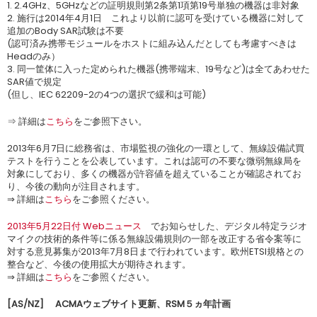
1. 2.4GHz、5GHzなどの証明規則第2条第1項第19号単独の機器は非対象
2. 施行は2014年4月1日 これより以前に認可を受けている機器に対して
追加のBody SAR試験は不要
(認可済み携帯モジュールをホストに組み込んだとしても考慮すべきは
Headのみ）
3. 同一筐体に入った定められた機器(携帯端末、19号など)は全てあわせた
SAR値で規定
(但し、IEC 62209-2の4つの選択で緩和は可能)
⇒ 詳細は
こちら
をご参照下さい。
2013年6月7日に総務省は、市場監視の強化の一環として、無線設備試買
テストを行うことを公表しています。これは認可の不要な微弱無線局を
対象にしており、多くの機器が許容値を超えていることが確認されてお
り、今後の動向が注目されます。
⇒ 詳細は
こちら
をご参照ください。
2013年5月22日付 Webニュース
でお知らせした、デジタル特定ラジオ
マイクの技術的条件等に係る無線設備規則の一部を改正する省令案等に
対する意見募集が2013年7月8日まで行われています。欧州ETSI規格との
整合など、今後の使用拡大が期待されます。
⇒ 詳細は
こちら
をご参照ください。
[AS/NZ]
ACMA
ウェブサイト更新、
RSM
５ヵ年計画