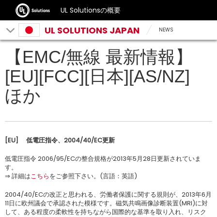
UL Solutionsの概要
UL SOLUTIONS JAPAN
NEWS
【EMC/無線 最新情報】
[EU][FCC][日本][AS/NZ]
ほか
[EU]
低電圧指令、
2004/40/EC
更新
低電圧指令 2006/95/ECの整合規格が2013年5月28日更新されていま
す。
⇒ 詳細は
こちら
をご参照下さい。(言語：英語)
2004/40/ECの改正と思われる、労働者保護に関する規則が、2013年6月
11日に欧州議会で承認された模様です。磁気共鳴画像診断装置(MRI)に対
して、ある程度の柔軟性を持ちながら国際的な基準を取り入れ、リスク