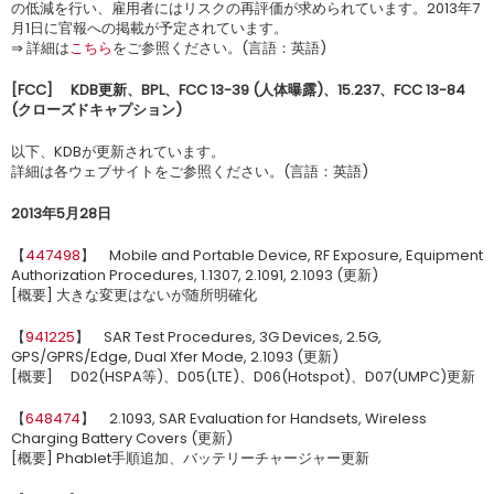
の低減を行い、雇用者にはリスクの再評価が求められています。2013年7
月1日に官報への掲載が予定されています。
⇒ 詳細は
こちら
をご参照ください。(言語：英語)
[FCC]
KDB
更新、
BPL
、
FCC 13-39 (
人体曝露
)
、
15.237
、
FCC 13-84
(
クローズドキャプション
)
以下、KDBが更新されています。
詳細は各ウェブサイトをご参照ください。(言語：英語)
2013年5月28日
【
447498
】 Mobile and Portable Device, RF Exposure, Equipment
Authorization Procedures, 1.1307, 2.1091, 2.1093 (更新)
[概要] 大きな変更はないが随所明確化
【
941225
】 SAR Test Procedures, 3G Devices, 2.5G,
GPS/GPRS/Edge, Dual Xfer Mode, 2.1093 (更新)
[概要] D02(HSPA等)、D05(LTE)、D06(Hotspot)、D07(UMPC)更新
【
648474
】 2.1093, SAR Evaluation for Handsets, Wireless
Charging Battery Covers (更新)
[概要] Phablet手順追加、バッテリーチャージャー更新