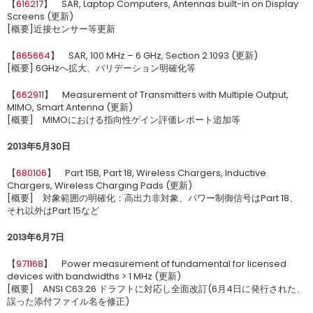
【
616217
】 SAR, Laptop Computers, Antennas built-in on Display
Screens (更新)
[概要]近接センサー等更新
【
865664
】 SAR, 100 MHz – 6 GHz, Section 2.1093 (更新)
[概要] 6GHzへ拡大、バリデーション明確化等
【
662911
】 Measurement of Transmitters with Multiple Output,
MIMO, Smart Antenna (更新)
[概要] MIMOにおける指向性ゲイン評価レポート追加等
2013年5月30日
【
680106
】 Part 15B, Part 18, Wireless Chargers, Inductive
Chargers, Wireless Charging Pads (更新)
[概要] 対象範囲の明確化：高出力非対象、パワー制御信号はPart 18、
それ以外はPart 15など
2013年6月7日
【
971168
】 Power measurement of fundamental for licensed
devices with bandwidths > 1 MHz (更新)
[概要] ANSI C63.26 ドラフトに対応し全面改訂(6月4日に発行された、
誤った添付ファイル名を修正)