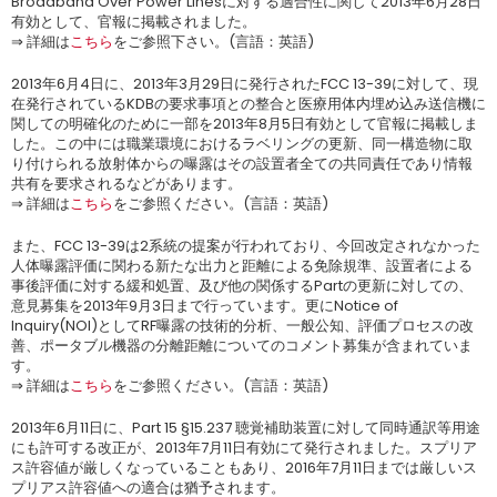
Broadband Over Power Linesに対する適合性に関して2013年6月28日
有効として、官報に掲載されました。
⇒ 詳細は
こちら
をご参照下さい。(言語：英語)
2013年6月4日に、2013年3月29日に発行されたFCC 13-39に対して、現
在発行されているKDBの要求事項との整合と医療用体内埋め込み送信機に
関しての明確化のために一部を2013年8月5日有効として官報に掲載しま
した。この中には職業環境におけるラベリングの更新、同一構造物に取
り付けられる放射体からの曝露はその設置者全ての共同責任であり情報
共有を要求されるなどがあります。
⇒ 詳細は
こちら
をご参照ください。(言語：英語)
また、FCC 13-39は2系統の提案が行われており、今回改定されなかった
人体曝露評価に関わる新たな出力と距離による免除規準、設置者による
事後評価に対する緩和処置、及び他の関係するPartの更新に対しての、
意見募集を2013年9月3日まで行っています。更にNotice of
Inquiry(NOI)としてRF曝露の技術的分析、一般公知、評価プロセスの改
善、ポータブル機器の分離距離についてのコメント募集が含まれていま
す。
⇒ 詳細は
こちら
をご参照ください。(言語：英語)
2013年6月11日に、Part 15 §15.237 聴覚補助装置に対して同時通訳等用途
にも許可する改正が、2013年7月11日有効にて発行されました。スプリア
ス許容値が厳しくなっていることもあり、2016年7月11日までは厳しいス
プリアス許容値への適合は猶予されます。