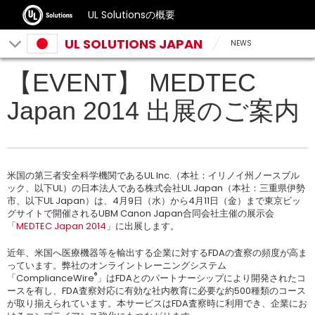
UL Solutionsの概要
UL SOLUTIONS JAPAN
NEWS
【EVENT】 MEDTEC
Japan 2014 出展のご案内
米国の第三者安全科学機関であるUL Inc.（本社：イリノイ州ノースブル
ック、以下UL）の日本法人である株式会社UL Japan（本社：三重県伊勢
市、以下UL Japan）は、4月9日（水）から4月11日（金）まで東京ビッ
グサイトで開催されるUBM Canon Japan合同会社主催の展示会
「
MEDTEC Japan 2014
」に出展します。
近年、米国へ医療機器等を輸出する企業に対するFDAの査察の頻度が高ま
っています。弊社のオンライントレーニングシステム
®
「ComplianceWire
」はFDAとのパートナーシップにより開発されたコ
ースを有し、FDA査察対応に有効な社内教育に必要な約500種類のコース
が取り揃えられています。本サービスはFDA査察時に利用でき、企業にお