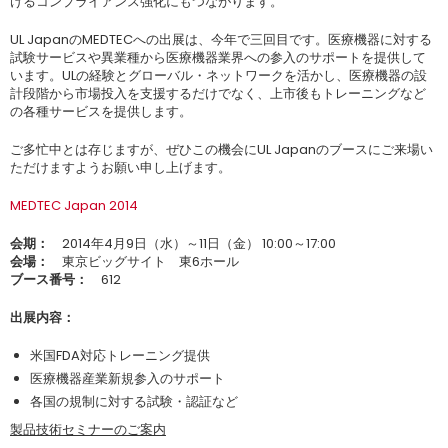
けるコンプライアンス強化にもつながります。
UL JapanのMEDTECへの出展は、今年で三回目です。医療機器に対する
試験サービスや異業種から医療機器業界への参入のサポートを提供して
います。ULの経験とグローバル・ネットワークを活かし、医療機器の設
計段階から市場投入を支援するだけでなく、上市後もトレーニングなど
の各種サービスを提供します。
ご多忙中とは存じますが、ぜひこの機会にUL Japanのブースにご来場い
ただけますようお願い申し上げます。
MEDTEC Japan 2014
会期：
2014年4月9日（水）～11日（金） 10:00～17:00
会場：
東京ビッグサイト 東6ホール
ブース番号：
612
出展内容：
米国FDA対応トレーニング提供
医療機器産業新規参入のサポート
各国の規制に対する試験・認証など
製品技術セミナーのご案内