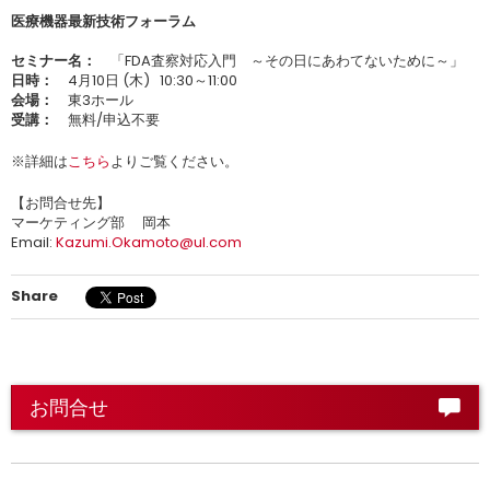
医療機器最新技術フォーラム
セミナー名：
「FDA査察対応入門 ～その日にあわてないために～」
日時：
4月10日 (木) 10:30～11:00
会場：
東3ホール
受講：
無料/申込不要
※詳細は
こちら
よりご覧ください。
【お問合せ先】
マーケティング部 岡本
Email:
Kazumi.Okamoto@ul.com
Share
お問合せ