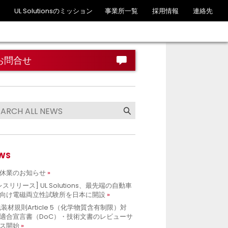
UL Solutionsのミッション
事業所一覧
採用情報
連絡先
お問合せ
WS
休業のお知らせ
レスリリース] UL Solutions、最先端の自動車
向け電磁両立性試験所を日本に開設
包装材規則Article 5（化学物質含有制限）対
適合宣言書（DoC）・技術文書のレビューサ
ス開始