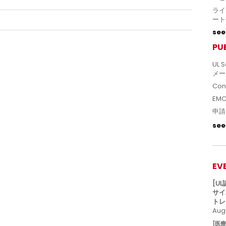
ライ
ート
see 
PU
UL S
メー
Con
EM
申請
see 
EV
[U
サイ
トレ
Augu
[医