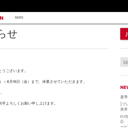
AN
NEWS
らせ
とうございます。
金）～
8
月
18
日（金）まで、休業させていただきます。
NE
す。
夏季
何卒よろしくお願い申し上げます。
[プ
業界
EU
応 
ービ