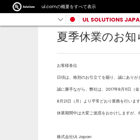
ul.comの概要をすべて表示
UL SOLUTIONS JAP
夏季休業のお知
お客様各位
日頃は、格別のお引立てを賜り、誠にありが
誠に勝手ながら、弊社は、
2017
年
8
月11日（
8
月
21
日（月）より平常どおり業務を行いま
休業期間中は大変ご迷惑をおかけしますが、
株式会社
UL Japan