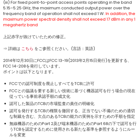
(iii) For fixed point-to-point access points operating in the band
5.15–5.25 GHz, the maximum conducted output power over the
frequency band of operation shall not exceed 1 W.
In addition, the
maximum power spectral density shall not exceed 17 dBm in any 1
megahertz band
上記赤字が抜けていたための修正。
⇒ 詳細は
こちら
をご参照ください。(言語：英語)
2014年12月30日にFCCはFCC 13-19(2013年2月15日発行)を更新する、
FCC 14-208を発行しています。
ポイントは以下となります。
FCCでの認可制度を廃止しすべてをTCBに許可
FCCとの協議を要する新しい技術に基づく機器認可を行う場合の現在
従っている事前承認手順の成文化
認可した製品のTCBの市場監査の責任の明確化
認可を発行するTCBの権限を撤回する、正当でない不備のための適切
な制裁を含む、欠点のあるTCBの能力の実例を示すための手順を指定
無線機器のためのPart 2及び端末機器のためのPart 68の下で認可を行
うTCBを認定するために使用される新たな基準を参照するようにルー
ルを変更