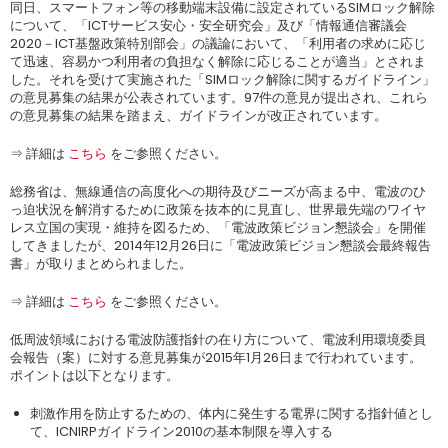
同日、スマートフォン等の移動端末設備に設定されているSIMロック解除
について、「ICTサービス安心・安全研究会」及び「情報通信審議会
2020－ICT基盤政策特別部会」の議論において、「利用者の求めに応じ
て迅速、容易かつ利用者の負担なく解除に応じることが適当」とされま
した。それを受けて実施された「SIMロック解除に関するガイドライン」
の意見募集の結果が公表されています。97件の意見が提出され、これら
の意見募集の結果を踏まえ、ガイドラインが改正されています。
⇒ 詳細は
こちら
をご参照ください。
総務省は、無線通信の高度化への期待及びニーズが高まる中、電波のひ
っ迫状況を解消するために政策を抜本的に見直し、世界最先端のワイヤ
レス立国の実現・維持を図るため、「電波政策ビジョン懇談会」を開催
してきましたが、2014年12月26日に「電波政策ビジョン懇談会最終報告
書」が取りまとめられました。
⇒ 詳細は
こちら
をご参照ください。
低周波領域における電波防護指針の在り方について、電波利用環境委員
会報告（案）に対する意見募集が2015年1月26日まで行われています。
ポイントは以下となります。
刺激作用を防止するための、体内に発生する電界に関する指針値とし
て、ICNIRPガイドライン2010の基本制限を導入する