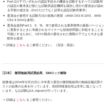
Part 2の下でいずれかの認証手続きの機器を試験するすべての試験所
の認定の要求及び新たな試験所認定機関を識別し現行の委員会が認め
る手順の成文化（DoCだけでなく証明も認定試験所要求）
委員会が参照する試験方法の規格の更新（ANSI C63.10:2013、ANSI
C63.4:2014を参照）
委員会規則Part 2、5、15、18で参照される業界標準の最新バージョン
に更新するときに考慮されるマイナーな技術的問題に対処することを
可能にするために、OETの既存の委任された権限の下でより大きな柔
軟性を提供
⇒ 詳細は
こちら
をご参照ください。（言語：英語）
[日本
] 微弱無線局試買結果、
SIMロック解除
総務省は2014年12月22日に今年度３度目の微弱無線局の無線設備試買テ
ストの結果の公表を行っています。前回同様適合性は非常に低くなって
います。なお試験はUL Japanが行っています。
⇒ 詳細は
こちら
をご参照ください。