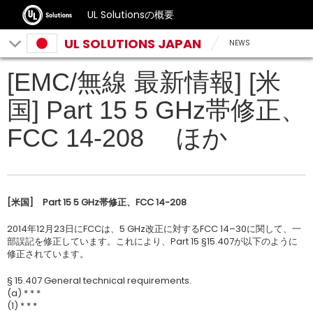
UL Solutionsの概要
UL SOLUTIONS JAPAN
NEWS
[EMC/無線 最新情報] [米
国] Part 15 5 GHz帯修正、
FCC 14-208 ほか
[
米国
]
Part 15 5 GHz
帯修正、
FCC 14-208
2014年12月23日にFCCは、5 GHz改正に対するFCC 14–30に関して、一
部誤記を修正しています。これにより、Part 15 §15.407が以下のように
修正されています。
§ 15.407 General technical requirements.
(a) * * *
(1) * * *